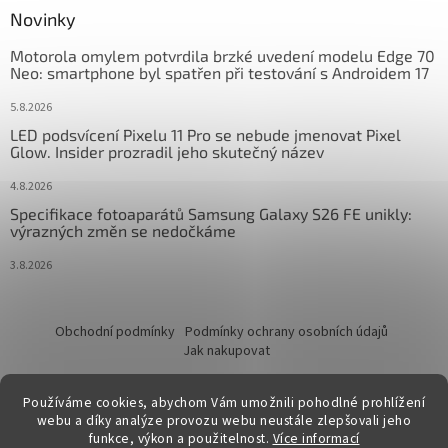
Novinky
Motorola omylem potvrdila brzké uvedení modelu Edge 70
Neo: smartphone byl spatřen při testování s Androidem 17
5.8.2026
LED podsvícení Pixelu 11 Pro se nebude jmenovat Pixel
Glow. Insider prozradil jeho skutečný název
4.8.2026
Specifikace fotoaparátů Samsung Galaxy S26 FE unikly:
výrazných změn se nedočkáme
3.8.2026
Obchodní podmínky
Podmínky ochrany osobních údajů
Jak nakupovat
Používáme cookies, abychom Vám umožnili pohodlné prohlížení
webu a díky analýze provozu webu neustále zlepšovali jeho
funkce, výkon a použitelnost.
Více informací