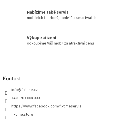
Nabízíme také servis
mobilních telefonů, tabletů a smartwatch
Výkup zařízení
odkoupíme Váš mobil za atraktivní cenu
Z
á
p
a
Kontakt
t
info
@
fixtime.cz
í
+420 703 668 000
https://www.facebook.com/fixtimeservis
fixtime.store