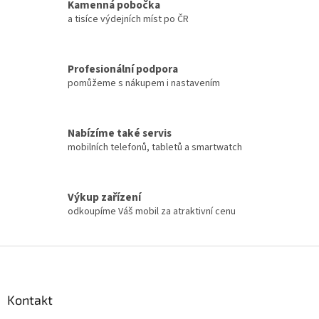
Kamenná pobočka
a tisíce výdejních míst po ČR
Profesionální podpora
pomůžeme s nákupem i nastavením
Nabízíme také servis
mobilních telefonů, tabletů a smartwatch
Výkup zařízení
odkoupíme Váš mobil za atraktivní cenu
Z
á
p
a
Kontakt
t