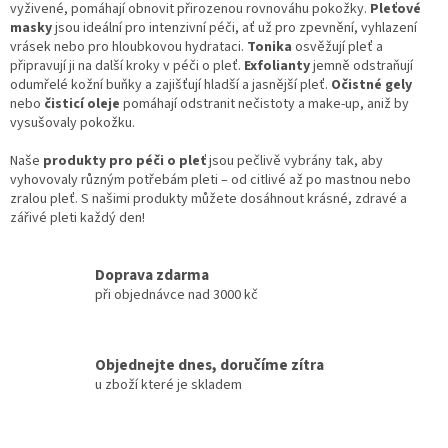
vyživené, pomáhají obnovit přirozenou rovnováhu pokožky.
Pleťové
masky
jsou ideální pro intenzivní péči, ať už pro zpevnění, vyhlazení
vrásek nebo pro hloubkovou hydrataci.
Tonika
osvěžují pleť a
připravují ji na další kroky v péči o pleť.
Exfolianty
jemně odstraňují
odumřelé kožní buňky a zajišťují hladší a jasnější pleť.
Očistné gely
nebo
čisticí oleje
pomáhají odstranit nečistoty a make-up, aniž by
vysušovaly pokožku.
Naše
produkty pro péči o pleť
jsou pečlivě vybrány tak, aby
vyhovovaly různým potřebám pleti – od citlivé až po mastnou nebo
zralou pleť. S našimi produkty můžete dosáhnout krásné, zdravé a
zářivé pleti každý den!
Doprava zdarma
při objednávce nad 3000 kč
Objednejte dnes, doručíme zítra
u zboží které je skladem