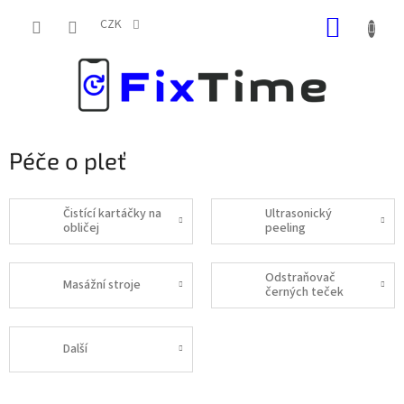
Přejít
NÁKUP
na
CZK
obsah
KOŠÍK
Péče o pleť
Čistící kartáčky na
Ultrasonický
obličej
peeling
Odstraňovač
Masážní stroje
černých teček
Další