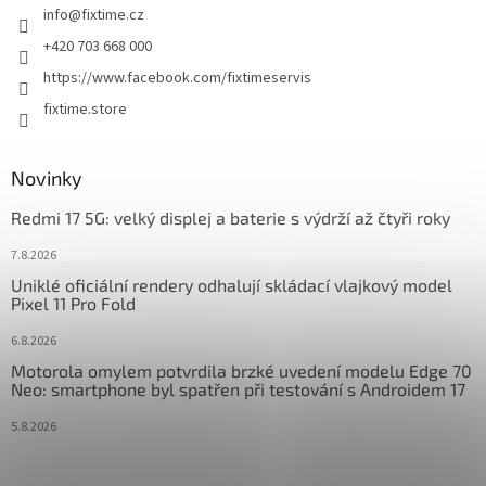
info
@
fixtime.cz
í
+420 703 668 000
https://www.facebook.com/fixtimeservis
fixtime.store
Novinky
Redmi 17 5G: velký displej a baterie s výdrží až čtyři roky
7.8.2026
Uniklé oficiální rendery odhalují skládací vlajkový model
Pixel 11 Pro Fold
6.8.2026
Motorola omylem potvrdila brzké uvedení modelu Edge 70
Neo: smartphone byl spatřen při testování s Androidem 17
5.8.2026