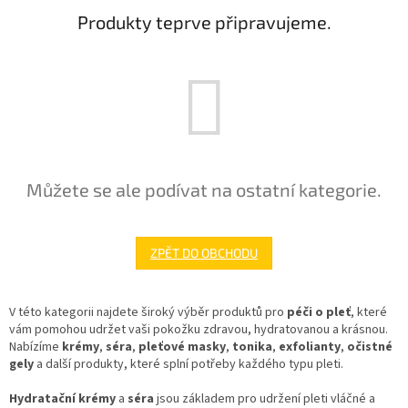
Produkty teprve připravujeme.
Můžete se ale podívat na ostatní kategorie.
ZPĚT DO OBCHODU
V této kategorii najdete široký výběr produktů pro
péči o pleť
, které
vám pomohou udržet vaši pokožku zdravou, hydratovanou a krásnou.
Nabízíme
krémy
,
séra
,
pleťové masky
,
tonika
,
exfolianty
,
očistné
gely
a další produkty, které splní potřeby každého typu pleti.
Hydratační krémy
a
séra
jsou základem pro udržení pleti vláčné a