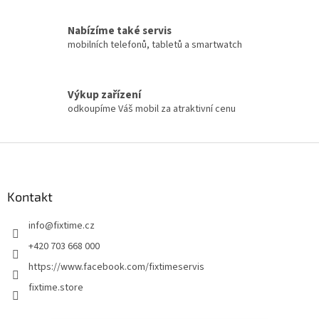
Nabízíme také servis
mobilních telefonů, tabletů a smartwatch
Výkup zařízení
odkoupíme Váš mobil za atraktivní cenu
Z
á
p
a
Kontakt
t
info
@
fixtime.cz
í
+420 703 668 000
https://www.facebook.com/fixtimeservis
fixtime.store