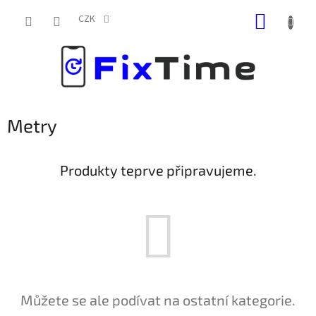
Přejít
NÁKUP
na
CZK
obsah
KOŠÍK
Metry
Produkty teprve připravujeme.
Můžete se ale podívat na ostatní kategorie.