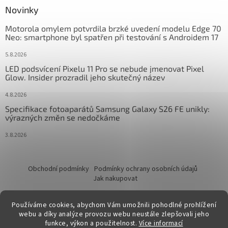
Novinky
Motorola omylem potvrdila brzké uvedení modelu Edge 70
Neo: smartphone byl spatřen při testování s Androidem 17
5.8.2026
LED podsvícení Pixelu 11 Pro se nebude jmenovat Pixel
Glow. Insider prozradil jeho skutečný název
4.8.2026
Specifikace fotoaparátů Samsung Galaxy S26 FE unikly:
výrazných změn se nedočkáme
3.8.2026
Obchodní podmínky
Podmínky ochrany osobních údajů
Jak nakupovat
Používáme cookies, abychom Vám umožnili pohodlné prohlížení
webu a díky analýze provozu webu neustále zlepšovali jeho
funkce, výkon a použitelnost.
Více informací