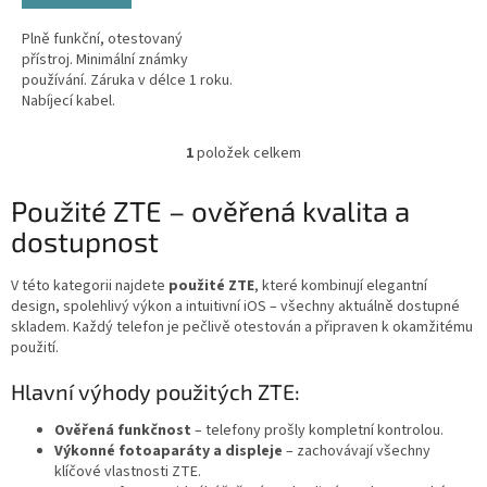
Plně funkční, otestovaný
přístroj. Minimální známky
používání. Záruka v délce 1 roku.
Nabíjecí kabel.
1
položek celkem
O
v
l
Použité ZTE – ověřená kvalita a
á
dostupnost
d
a
c
V této kategorii najdete
použité ZTE
, které kombinují elegantní
í
design, spolehlivý výkon a intuitivní iOS – všechny aktuálně dostupné
p
skladem. Každý telefon je pečlivě otestován a připraven k okamžitému
r
použití.
v
k
Hlavní výhody použitých ZTE:
y
v
Ověřená funkčnost
– telefony prošly kompletní kontrolou.
ý
Výkonné fotoaparáty a displeje
– zachovávají všechny
p
klíčové vlastnosti ZTE.