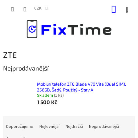
Přejít
NÁKUP
na
CZK
obsah
KOŠÍK
ZTE
Nejprodávanější
Mobilní telefon ZTE Blade V70 Vita (Dual SIM),
256GB, Šedý, Použitý - Stav A
Skladem
(
1 ks
)
1 500 Kč
Ř
a
Doporučujeme
Nejlevnější
Nejdražší
Nejprodávanější
z