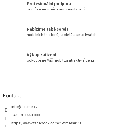
Profesionální podpora
pomůžeme s nákupem i nastavením
Nabízíme také servis
mobilních telefonů, tabletů a smartwatch
Výkup zařízení
odkoupíme Váš mobil za atraktivní cenu
Z
á
p
a
Kontakt
t
info
@
fixtime.cz
í
+420 703 668 000
https://www.facebook.com/fixtimeservis