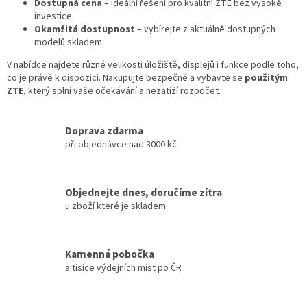
i
Dostupná cena
– ideální řešení pro kvalitní ZTE bez vysoké
s
investice.
u
Okamžitá dostupnost
– vybírejte z aktuálně dostupných
modelů skladem.
V nabídce najdete různé velikosti úložiště, displejů i funkce podle toho,
co je právě k dispozici. Nakupujte bezpečně a vybavte se
použitým
ZTE
, který splní vaše očekávání a nezatíží rozpočet.
Doprava zdarma
při objednávce nad 3000 kč
Objednejte dnes, doručíme zítra
u zboží které je skladem
Kamenná pobočka
a tisíce výdejních míst po ČR