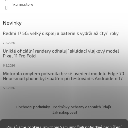
fixtime.store
Novinky
Redmi 17 5G: velký displej a baterie s výdrží až čtyři roky
7.8.2026
Uniklé oficiální rendery odhalují skládací vlajkový model
Pixel 11 Pro Fold
6.8.2026
Motorola omylem potvrdila brzké uvedení modelu Edge 70
Neo: smartphone byl spatřen při testování s Androidem 17
5.8.2026
Obchodní podmínky
Podmínky ochrany osobních údajů
Jak nakupovat
Používáme cookies, abychom Vám umožnili pohodlné prohlížení