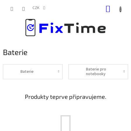
Přejít
NÁKUP
na
CZK
obsah
KOŠÍK
Baterie
Baterie pro
Baterie
notebooky
Produkty teprve připravujeme.