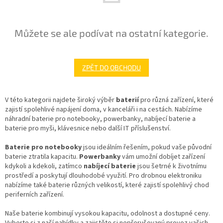
Můžete se ale podívat na ostatní kategorie.
ZPĚT DO OBCHODU
V této kategorii najdete široký výběr
baterií
pro různá zařízení, které
zajistí spolehlivé napájení doma, v kanceláři i na cestách. Nabízíme
náhradní baterie pro notebooky, powerbanky, nabíjecí baterie a
baterie pro myši, klávesnice nebo další IT příslušenství.
Baterie pro notebooky
jsou ideálním řešením, pokud vaše původní
baterie ztratila kapacitu.
Powerbanky
vám umožní dobíjet zařízení
kdykoli a kdekoli, zatímco
nabíjecí baterie
jsou šetrné k životnímu
prostředí a poskytují dlouhodobé využití. Pro drobnou elektroniku
nabízíme také baterie různých velikostí, které zajistí spolehlivý chod
periferních zařízení.
Naše baterie kombinují vysokou kapacitu, odolnost a dostupné ceny.
Vyberte si z naší nabídky a zajistěte si nepřerušovaný provoz vašich