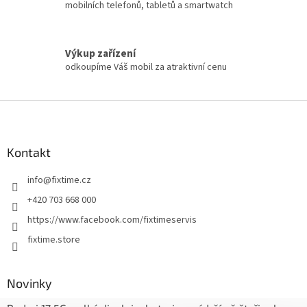
mobilních telefonů, tabletů a smartwatch
Výkup zařízení
odkoupíme Váš mobil za atraktivní cenu
Z
á
p
a
Kontakt
t
info
@
fixtime.cz
í
+420 703 668 000
https://www.facebook.com/fixtimeservis
fixtime.store
Novinky