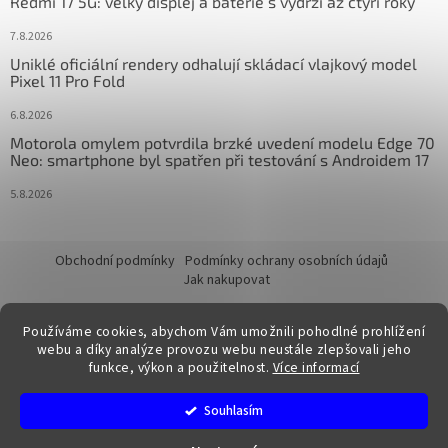
Redmi 17 5G: velký displej a baterie s výdrží až čtyři roky
7.8.2026
Uniklé oficiální rendery odhalují skládací vlajkový model
Pixel 11 Pro Fold
6.8.2026
Motorola omylem potvrdila brzké uvedení modelu Edge 70
Neo: smartphone byl spatřen při testování s Androidem 17
5.8.2026
Obchodní podmínky
Podmínky ochrany osobních údajů
Jak nakupovat
Používáme cookies, abychom Vám umožnili pohodlné prohlížení
webu a díky analýze provozu webu neustále zlepšovali jeho
funkce, výkon a použitelnost.
Více informací
Vytvořil Shoptet
Souhlasím
Copyright 2026
FixTime.store
. Všechna práva vyhrazena.