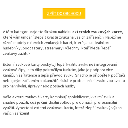
ZPĚT DO OBCHODU
V této kategorii najdete širokou nabídku
externích zvukových karet
,
které vám umožní zlepšit kvalitu zvuku na vašich zařízeních. Nabízíme
různé modely externích zvukových karet, které jsou ideální pro
hudebníky, podcastery, streamery i všechny, kteří hledají lepší
zvukový zážitek.
Externí zvukové karty poskytují lepší kvalitu zvuku než integrované
zvukové čipy, a to díky pokročilým funkcím, jako je podpora více
kanálů, nižší latence a lepší převod zvuku. Snadno je připojíte k počítači
nebo jiným zařízením a okamžitě získáte profesionální zvukovou kvalitu
pro nahrávání, úpravy nebo poslech hudby.
Naše externí zvukové karty kombinují spolehlivost, kvalitní zvuk a
snadné použití, což je činí ideální volbou pro domácí i profesionální
využití. Vyberte si externí zvukovou kartu, která zlepší zvukový výkon
vašich zařízení!