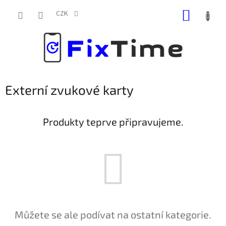
Přejít
NÁKUP
na
CZK
obsah
KOŠÍK
Externí zvukové karty
Produkty teprve připravujeme.
Můžete se ale podívat na ostatní kategorie.