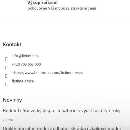
Výkup zařízení
odkoupíme Váš mobil za atraktivní cenu
Z
á
p
a
Kontakt
t
info
@
fixtime.cz
í
+420 703 668 000
https://www.facebook.com/fixtimeservis
fixtime.store
Novinky
Redmi 17 5G: velký displej a baterie s výdrží až čtyři roky
7.8.2026
Uniklé oficiální rendery odhalují skládací vlajkový model