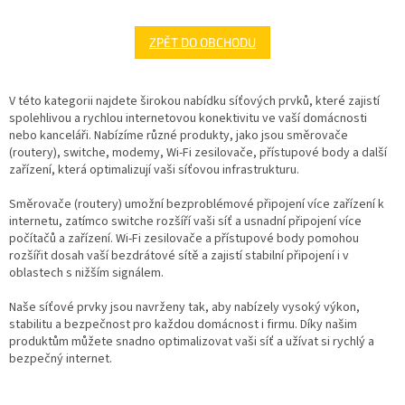
ZPĚT DO OBCHODU
V této kategorii najdete širokou nabídku síťových prvků, které zajistí
spolehlivou a rychlou internetovou konektivitu ve vaší domácnosti
nebo kanceláři. Nabízíme různé produkty, jako jsou směrovače
(routery), switche, modemy, Wi-Fi zesilovače, přístupové body a další
zařízení, která optimalizují vaši síťovou infrastrukturu.
Směrovače (routery) umožní bezproblémové připojení více zařízení k
internetu, zatímco switche rozšíří vaši síť a usnadní připojení více
počítačů a zařízení. Wi-Fi zesilovače a přístupové body pomohou
rozšířit dosah vaší bezdrátové sítě a zajistí stabilní připojení i v
oblastech s nižším signálem.
Naše síťové prvky jsou navrženy tak, aby nabízely vysoký výkon,
stabilitu a bezpečnost pro každou domácnost i firmu. Díky našim
produktům můžete snadno optimalizovat vaši síť a užívat si rychlý a
bezpečný internet.