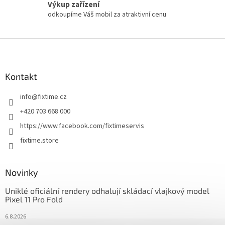
Výkup zařízení
odkoupíme Váš mobil za atraktivní cenu
Z
á
p
a
Kontakt
t
info
@
fixtime.cz
í
+420 703 668 000
https://www.facebook.com/fixtimeservis
fixtime.store
Novinky
Uniklé oficiální rendery odhalují skládací vlajkový model
Pixel 11 Pro Fold
6.8.2026