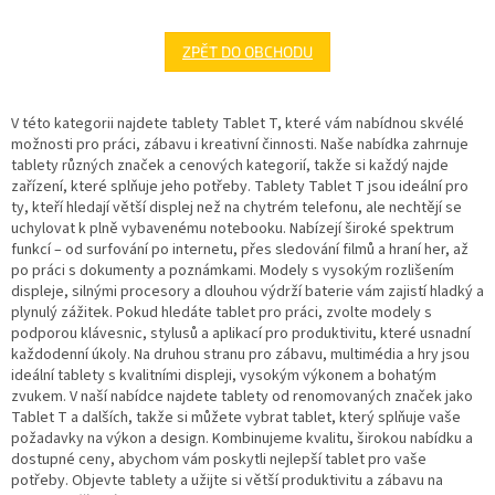
ZPĚT DO OBCHODU
V této kategorii najdete tablety Tablet T, které vám nabídnou skvélé
možnosti pro práci, zábavu i kreativní činnosti. Naše nabídka zahrnuje
tablety různých značek a cenových kategorií, takže si každý najde
zařízení, které splňuje jeho potřeby. Tablety Tablet T jsou ideální pro
ty, kteří hledají větší displej než na chytrém telefonu, ale nechtějí se
uchylovat k plně vybavenému notebooku. Nabízejí široké spektrum
funkcí – od surfování po internetu, přes sledování filmů a hraní her, až
po práci s dokumenty a poznámkami. Modely s vysokým rozlišením
displeje, silnými procesory a dlouhou výdrží baterie vám zajistí hladký a
plynulý zážitek. Pokud hledáte tablet pro práci, zvolte modely s
podporou klávesnic, stylusů a aplikací pro produktivitu, které usnadní
každodenní úkoly. Na druhou stranu pro zábavu, multimédia a hry jsou
ideální tablety s kvalitními displeji, vysokým výkonem a bohatým
zvukem. V naší nabídce najdete tablety od renomovaných značek jako
Tablet T a dalších, takže si můžete vybrat tablet, který splňuje vaše
požadavky na výkon a design. Kombinujeme kvalitu, širokou nabídku a
dostupné ceny, abychom vám poskytli nejlepší tablet pro vaše
potřeby. Objevte tablety a užijte si větší produktivitu a zábavu na