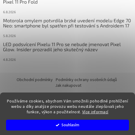
Pixel 11 Pro Fold
6.8.2026
Motorola omylem potvrdila brzké uvedení modelu Edge 70
Neo: smartphone byl spatřen při testování s Androidem 17
5.8.2026
LED podsvícení Pixelu 11 Pro se nebude jmenovat Pixel
Glow. Insider prozradil jeho skutečný název
4.8.2026
Obchodní podmínky
Podmínky ochrany osobních údajů
Jak nakupovat
Používáme cookies, abychom Vám umožnili pohodlné prohlížení
webu a díky analýze provozu webu neustále zlepšovali jeho
funkce, výkon a použitelnost.
Více informací
Vytvořil Shoptet
Souhlasím
Copyright 2026
FixTime.store
. Všechna práva vyhrazena.