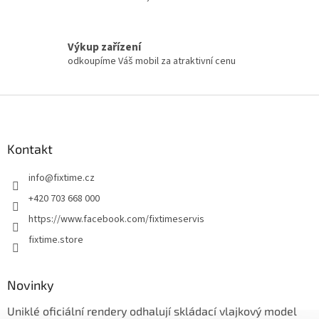
Výkup zařízení
odkoupíme Váš mobil za atraktivní cenu
Z
á
p
a
Kontakt
t
info
@
fixtime.cz
í
+420 703 668 000
https://www.facebook.com/fixtimeservis
fixtime.store
Novinky
Uniklé oficiální rendery odhalují skládací vlajkový model