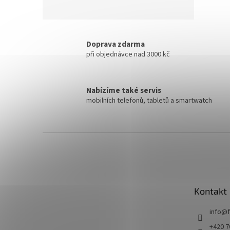
Doprava zdarma
při objednávce nad 3000 kč
Nabízíme také servis
mobilních telefonů, tabletů a smartwatch
Z
á
p
a
t
Kontakt
í
info
@
+420 7