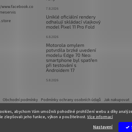
//www.facebook.co
7.8.2026
imeservis
Uniklé oficiální rendery
e.store
odhalují skládací vlajkový
model Pixel 11 Pro Fold
6.8.2026
Motorola omylem
potvrdila brzké uvedení
modelu Edge 70 Neo:
smartphone byl spatřen
při testování s
Androidem 17
5.8.2026
Obchodní podmínky
Podmínky ochrany osobních údajů
Jak nakupovat
ookies, abychom Vám umožnili pohodlné prohlížení webu a díky analýz
e zlepšovali jeho funkce, výkon a použitelnost.
Více informací
.
Nastavení