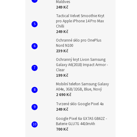
Maldives
249 Kč
Tactical Velvet Smoothie Kryt
pro Apple iPhone 14 Pro Max
Chilli
249 Kč
Ochranné sklo pro OnePlus
Nord N100
239 Kč
Ochranný kryt Livon Samsung
Galaxy A6(2018) Impact Armor -
Clear
199 Kč
Mobilní telefon Samsung Galaxy
A04e, 3GB/32GB, Blue, Nový
2 690 Kč
Tvrzené sklo Google Pixel 4a
249 Kč
Google Pixel 6a GX7AS GB62Z -
Baterie GLU7G 4410mAh
700 Kč