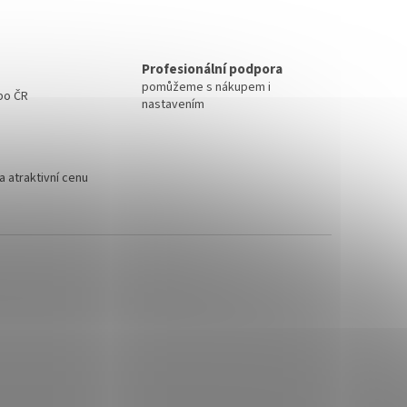
Profesionální podpora
pomůžeme s nákupem i
 po ČR
nastavením
 atraktivní cenu