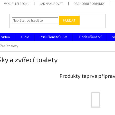
VÝKUP TELEFONU
JAK NAKUPOVAT
OBCHODNÍ PODMÍNKY
HLEDAT
/ Video
Audio
Příslušenství GSM
IT příslušenství
S
ířecí toalety
šky a zvířecí toalety
Produkty teprve připra