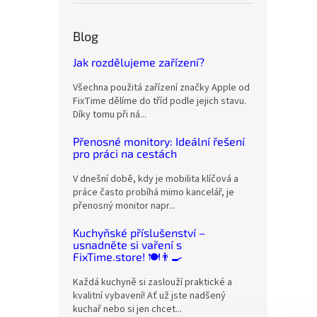
Blog
Jak rozdělujeme zařízení?
Všechna použitá zařízení značky Apple od
FixTime dělíme do tříd podle jejich stavu.
Díky tomu při ná...
Přenosné monitory: Ideální řešení
pro práci na cestách
V dnešní době, kdy je mobilita klíčová a
práce často probíhá mimo kancelář, je
přenosný monitor napr...
Kuchyňské příslušenství –
usnadněte si vaření s
FixTime.store! 🍽️👨‍🍳
Každá kuchyně si zaslouží praktické a
kvalitní vybavení! Ať už jste nadšený
kuchař nebo si jen chcet...