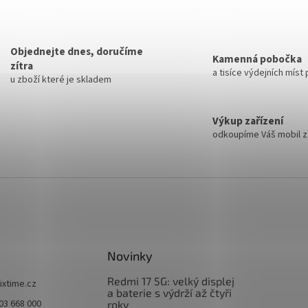
Objednejte dnes, doručíme
Kamenná pobočka
zítra
a tisíce výdejních míst
u zboží které je skladem
Výkup zařízení
odkoupíme Váš mobil za
Novinky
Redmi 17 5G: velký displej
fixtime.cz
a baterie s výdrží až čtyři
03 668 000
roky