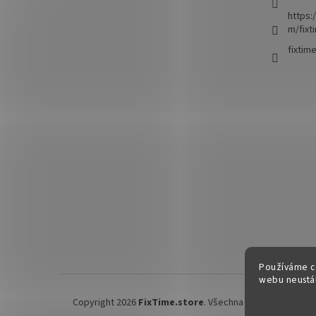
https:
m/fixt
fixtim
Používáme c
webu neustál
Copyright 2026
FixTime.store
. Všechna práva vyhrazena