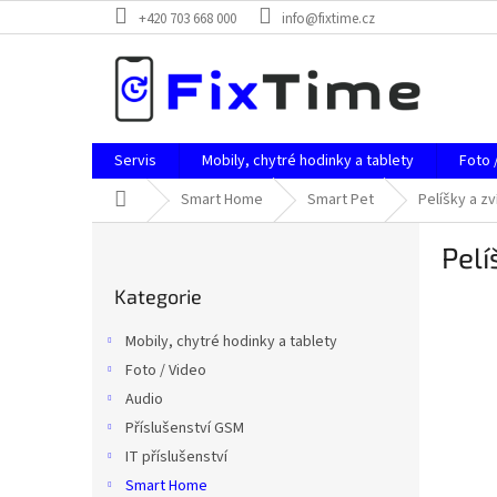
Přejít
+420 703 668 000
info@fixtime.cz
na
obsah
Servis
Mobily, chytré hodinky a tablety
Foto 
Domů
Smart Home
Smart Pet
Pelíšky a zv
P
Pelí
o
Přeskočit
s
Kategorie
kategorie
t
r
Mobily, chytré hodinky a tablety
a
Foto / Video
n
Audio
n
í
Příslušenství GSM
p
IT příslušenství
a
Smart Home