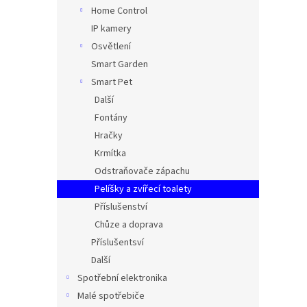
n
Home Control
e
IP kamery
l
Osvětlení
Smart Garden
Smart Pet
Další
Fontány
Hračky
Krmítka
Odstraňovače zápachu
Pelíšky a zvířecí toalety
Příslušenství
Chůze a doprava
Příslušentsví
Další
Spotřební elektronika
Malé spotřebiče