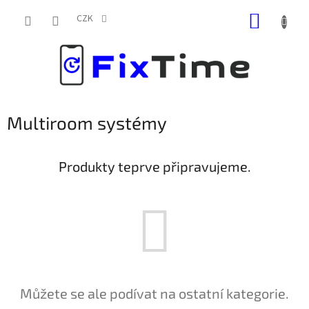
Přejít
NÁKUP
na
CZK
obsah
KOŠÍK
Multiroom systémy
Produkty teprve připravujeme.
Můžete se ale podívat na ostatní kategorie.