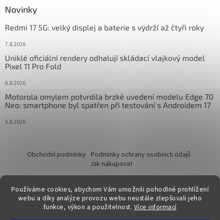
Novinky
Redmi 17 5G: velký displej a baterie s výdrží až čtyři roky
7.8.2026
Uniklé oficiální rendery odhalují skládací vlajkový model
Pixel 11 Pro Fold
6.8.2026
Motorola omylem potvrdila brzké uvedení modelu Edge 70
Neo: smartphone byl spatřen při testování s Androidem 17
5.8.2026
Obchodní podmínky
Podmínky ochrany osobních údajů
Jak nakupovat
Používáme cookies, abychom Vám umožnili pohodlné prohlížení
webu a díky analýze provozu webu neustále zlepšovali jeho
funkce, výkon a použitelnost.
Více informací
Vytvořil Shoptet