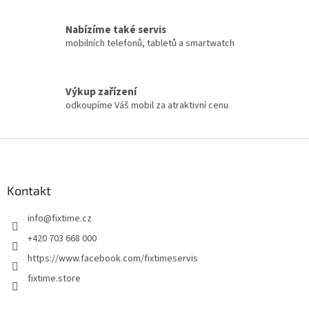
Nabízíme také servis
mobilních telefonů, tabletů a smartwatch
Výkup zařízení
odkoupíme Váš mobil za atraktivní cenu
Z
á
p
a
Kontakt
t
info
@
fixtime.cz
í
+420 703 668 000
https://www.facebook.com/fixtimeservis
fixtime.store