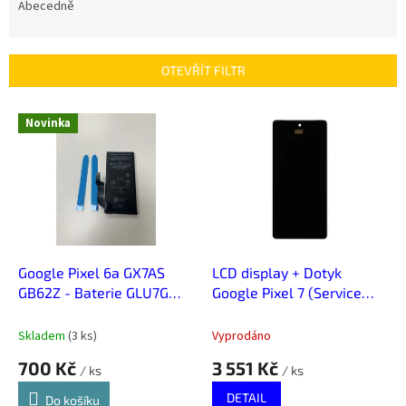
e
Abecedně
n
í
p
OTEVŘÍT FILTR
r
o
V
Novinka
d
ý
u
p
k
i
t
s
ů
p
r
o
d
Google Pixel 6a GX7AS
LCD display + Dotyk
u
GB62Z - Baterie GLU7G
Google Pixel 7 (Service
k
4410mAh
Pack)
t
Skladem
(
3 ks
)
Vyprodáno
ů
700 Kč
3 551 Kč
/ ks
/ ks
DETAIL
Do košíku