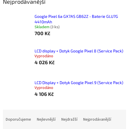
Nejprodávanější
Google Pixel 6a GX7AS GB62Z - Baterie GLU7G
4410mAh
Skladem
(
3 ks
)
700 Kč
LCD display + Dotyk Google Pixel 8 (Service Pack)
Vyprodáno
4 026 Kč
LCD Display + Dotyk Google Pixel 9 (Service Pack)
Vyprodáno
4 106 Kč
Ř
a
Doporučujeme
Nejlevnější
Nejdražší
Nejprodávanější
z