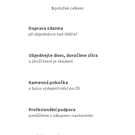
5
položek celkem
O
v
l
á
Doprava zdarma
d
při objednávce nad 3000 kč
a
c
í
Objednejte dnes, doručíme zítra
p
u zboží které je skladem
r
v
k
y
Kamenná pobočka
v
a tisíce výdejních míst po ČR
ý
p
i
s
Profesionální podpora
u
pomůžeme s nákupem i nastavením