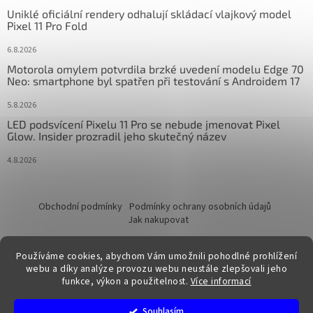
Uniklé oficiální rendery odhalují skládací vlajkový model
Pixel 11 Pro Fold
6.8.2026
Motorola omylem potvrdila brzké uvedení modelu Edge 70
Neo: smartphone byl spatřen při testování s Androidem 17
5.8.2026
LED podsvícení Pixelu 11 Pro se nebude jmenovat Pixel
Glow. Insider prozradil jeho skutečný název
4.8.2026
Obchodní podmínky
Podmínky ochrany osobních údajů
Jak nakupovat
Používáme cookies, abychom Vám umožnili pohodlné prohlížení
webu a díky analýze provozu webu neustále zlepšovali jeho
funkce, výkon a použitelnost.
Více informací
Vytvořil Shoptet
Souhlasím