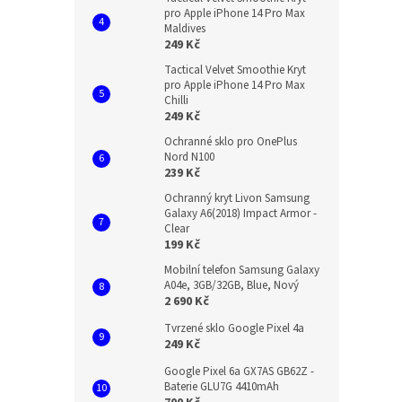
pro Apple iPhone 14 Pro Max
Maldives
249 Kč
Tactical Velvet Smoothie Kryt
pro Apple iPhone 14 Pro Max
Chilli
249 Kč
Ochranné sklo pro OnePlus
Nord N100
239 Kč
Ochranný kryt Livon Samsung
Galaxy A6(2018) Impact Armor -
Clear
199 Kč
Mobilní telefon Samsung Galaxy
A04e, 3GB/32GB, Blue, Nový
2 690 Kč
Tvrzené sklo Google Pixel 4a
249 Kč
Google Pixel 6a GX7AS GB62Z -
Baterie GLU7G 4410mAh