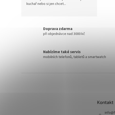
kuchař nebo si jen chcet...
Doprava zdarma
při objednávce nad 3000 kč
Nabízíme také servis
mobilních telefonů, tabletů a smartwatch
Z
á
p
a
t
Kontakt
í
info
@