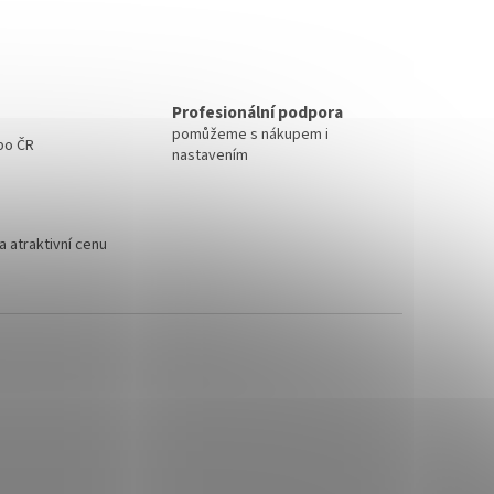
Profesionální podpora
pomůžeme s nákupem i
 po ČR
nastavením
 atraktivní cenu