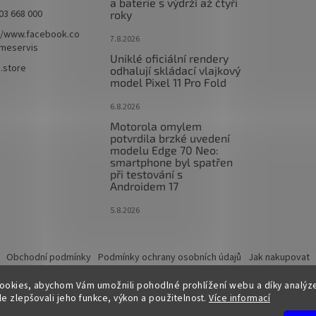
a baterie s výdrží až čtyři
03 668 000
roky
//www.facebook.co
7.8.2026
imeservis
Uniklé oficiální rendery
e.store
odhalují skládací vlajkový
model Pixel 11 Pro Fold
6.8.2026
Motorola omylem
potvrdila brzké uvedení
modelu Edge 70 Neo:
smartphone byl spatřen
při testování s
Androidem 17
5.8.2026
Obchodní podmínky
Podmínky ochrany osobních údajů
Jak nakupovat
ookies, abychom Vám umožnili pohodlné prohlížení webu a díky analýz
e zlepšovali jeho funkce, výkon a použitelnost.
Více informací