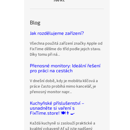
700 Kč
Blog
Jak rozdělujeme zařízení?
Všechna použitá zařízení značky Apple od
FixTime dělíme do tříd podle jejich stavu.
Díky tomu při ná...
Přenosné monitory: Ideální řešení
pro práci na cestách
V dnešní době, kdy je mobilita klíčová a
práce často probíhá mimo kancelář, je
přenosný monitor napr...
Kuchyňské příslušenství –
usnadněte si vaření s
FixTime.store! 🍽️👨‍🍳
Každá kuchyně si zaslouží praktické a
kvalitní vybavení! Ať už jste nadšený