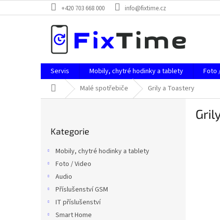
Přejít
+420 703 668 000
info@fixtime.cz
na
obsah
Servis
Mobily, chytré hodinky a tablety
Foto 
Domů
Malé spotřebiče
Grily a Toastery
P
Gril
o
Přeskočit
s
Kategorie
kategorie
t
r
Mobily, chytré hodinky a tablety
a
Foto / Video
n
Audio
n
í
Příslušenství GSM
p
IT příslušenství
a
Smart Home