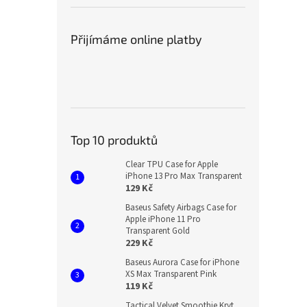
Přijímáme online platby
Top 10 produktů
Clear TPU Case for Apple
iPhone 13 Pro Max Transparent
129 Kč
Baseus Safety Airbags Case for
Apple iPhone 11 Pro
Transparent Gold
229 Kč
Baseus Aurora Case for iPhone
XS Max Transparent Pink
119 Kč
Tactical Velvet Smoothie Kryt