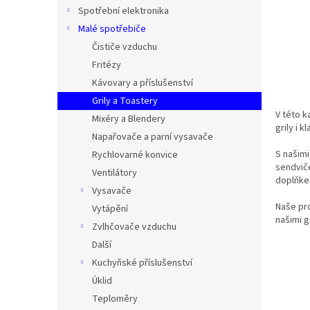
n
Spotřební elektronika
e
Malé spotřebiče
l
Čističe vzduchu
Fritézy
Kávovary a příslušenství
Grily a Toastery
V této k
Mixéry a Blendery
grily i 
Napařovače a parní vysavače
S našimi
Rychlovarné konvice
sendvič
Ventilátory
doplňke
Vysavače
Naše pro
Vytápění
našimi g
Zvlhčovače vzduchu
Další
Kuchyňské příslušenství
Úklid
Teploměry