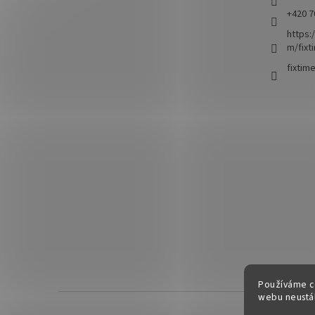
+420 7
https:
m/fixt
fixtim
Používáme c
webu neustál