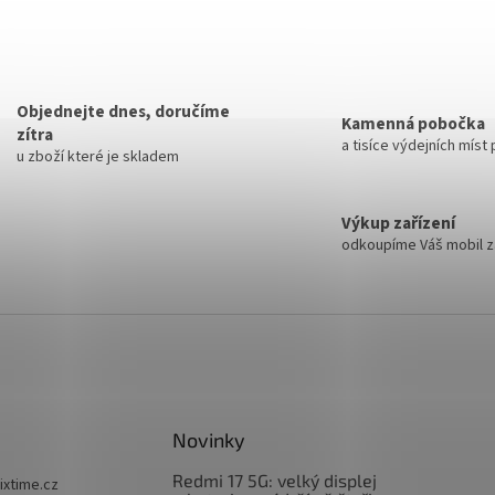
Objednejte dnes, doručíme
Kamenná pobočka
zítra
a tisíce výdejních míst
u zboží které je skladem
Výkup zařízení
odkoupíme Váš mobil za
Novinky
Redmi 17 5G: velký displej
fixtime.cz