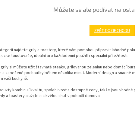
Můžete se ale podívat na osta
ZPĚT DO OBCHODU
ategorii najdete grily a toastery, které vám pomohou připravit lahodné pokr
klasické toustovače, ideální pro každodenní použití i speciální příležitosti.
 grily si můžete užít šťavnaté steaky, grilovanou zeleninu nebo domácí b
e a zapečené pochoutky během několika minut. Moderní design a snadné ov
m vaší kuchyně.
dukty kombinují kvalitu, spolehlivost a dostupné ceny, takže jsou vhodné 
rily a toastery a užijte si skvělou chuť v pohodlí domova!