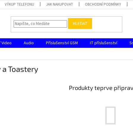
VÝKUP TELEFONU
JAK NAKUPOVAT
OBCHODNÍ PODMÍNKY
HLEDAT
/ Video
Audio
Příslušenství GSM
IT příslušenství
S
y a Toastery
Produkty teprve připra