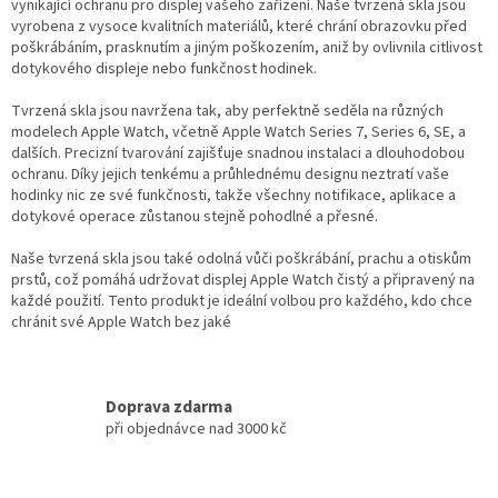
d
vynikající ochranu pro displej vašeho zařízení. Naše tvrzená skla jsou
a
vyrobena z vysoce kvalitních materiálů, které chrání obrazovku před
c
poškrábáním, prasknutím a jiným poškozením, aniž by ovlivnila citlivost
í
dotykového displeje nebo funkčnost hodinek.
p
r
Tvrzená skla jsou navržena tak, aby perfektně seděla na různých
v
modelech Apple Watch, včetně Apple Watch Series 7, Series 6, SE, a
k
dalších. Precizní tvarování zajišťuje snadnou instalaci a dlouhodobou
y
ochranu. Díky jejich tenkému a průhlednému designu neztratí vaše
v
hodinky nic ze své funkčnosti, takže všechny notifikace, aplikace a
ý
dotykové operace zůstanou stejně pohodlné a přesné.
p
i
Naše tvrzená skla jsou také odolná vůči poškrábání, prachu a otiskům
s
prstů, což pomáhá udržovat displej Apple Watch čistý a připravený na
u
každé použití. Tento produkt je ideální volbou pro každého, kdo chce
chránit své Apple Watch bez jaké
Doprava zdarma
při objednávce nad 3000 kč