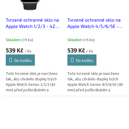
Tvrzené ochranné sklo na
Tvrzené ochranné sklo na
Apple Watch 1/2/3 - 42
Apple Watch 4/5/6/SE -
mm
40 mm
Skladem
(
>5 ks
)
Skladem
(
>5 ks
)
539 Kč
539 Kč
/ ks
/ ks
Do košíku
Do košíku
Toto tvrzené sklo je navrženo
Toto tvrzené sklo je navrženo
tak, aby chránilo displej tvých
tak, aby chránilo displej tvých
Apple Watch Series 1/2/3 (42
Apple Watch Series 4/5/6/SE (40
mm) před poškrábáním a
mm) před poškrábáním a
drobnými nárazy. Díky vysoké
drobnými nárazy. Díky vysoké
průhlednosti zůstává
průhlednosti zůstává
obrazovka...
obrazovka...