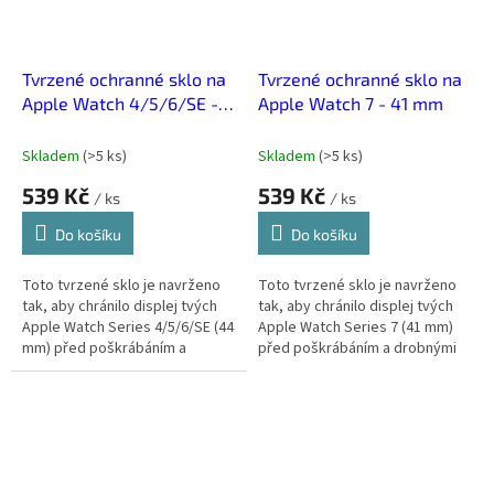
Tvrzené ochranné sklo na
Tvrzené ochranné sklo na
Apple Watch 4/5/6/SE -
Apple Watch 7 - 41 mm
44 mm
Skladem
(
>5 ks
)
Skladem
(
>5 ks
)
539 Kč
539 Kč
/ ks
/ ks
Do košíku
Do košíku
Toto tvrzené sklo je navrženo
Toto tvrzené sklo je navrženo
tak, aby chránilo displej tvých
tak, aby chránilo displej tvých
Apple Watch Series 4/5/6/SE (44
Apple Watch Series 7 (41 mm)
mm) před poškrábáním a
před poškrábáním a drobnými
drobnými nárazy. Díky vysoké
nárazy. Díky vysoké
průhlednosti zůstává
průhlednosti zůstává obrazovka
obrazovka...
jasná a...