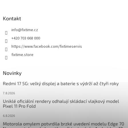
á
p
a
Kontakt
t
info
@
fixtime.cz
í
+420 703 668 000
https://www.facebook.com/fixtimeservis
fixtime.store
Novinky
Redmi 17 5G: velký displej a baterie s výdrží až čtyři roky
7.8.2026
Uniklé oficiální rendery odhalují skládací vlajkový model
Pixel 11 Pro Fold
6.8.2026
Motorola omylem potvrdila brzké uvedení modelu Edge 70