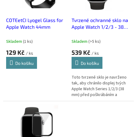
p
r
o
d
COTEetCI Lyogel Glass for
Tvrzené ochranné sklo na
u
Apple Watch 44mm
Apple Watch 1/2/3 - 38
k
mm
t
Skladem
(
1 ks
)
Skladem
(
>5 ks
)
ů
129 Kč
539 Kč
/ ks
/ ks
Do košíku
Do košíku
Toto tvrzené sklo je navrženo
tak, aby chránilo displej tvých
Apple Watch Series 1/2/3 (38
mm) před poškrábáním a
drobnými nárazy. Díky vysoké
průhlednosti zůstává
obrazovka...