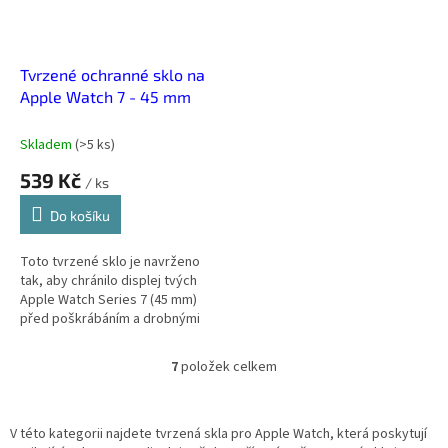
Tvrzené ochranné sklo na
Apple Watch 7 - 45 mm
Skladem
(
>5 ks
)
539 Kč
/ ks
Do košíku
Toto tvrzené sklo je navrženo
tak, aby chránilo displej tvých
Apple Watch Series 7 (45 mm)
před poškrábáním a drobnými
nárazy. Díky vysoké
průhlednosti zůstává obrazovka
7
položek celkem
O
jasná a...
v
l
á
V této kategorii najdete tvrzená skla pro Apple Watch, která poskytují