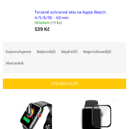
Tvrzené ochranné sklo na Apple Watch
4/5/6/SE - 40 mm
Skladem
(
>5 ks
)
539 Kč
Ř
a
Doporučujeme
Nejlevnější
Nejdražší
Nejprodávanější
z
e
Abecedně
n
í
p
OTEVŘÍT FILTR
r
o
V
d
ý
u
p
k
i
t
s
ů