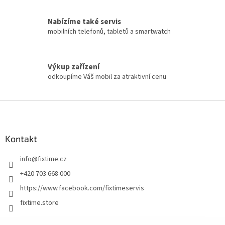
Nabízíme také servis
mobilních telefonů, tabletů a smartwatch
Výkup zařízení
odkoupíme Váš mobil za atraktivní cenu
Z
á
p
a
Kontakt
t
info
@
fixtime.cz
í
+420 703 668 000
https://www.facebook.com/fixtimeservis
fixtime.store