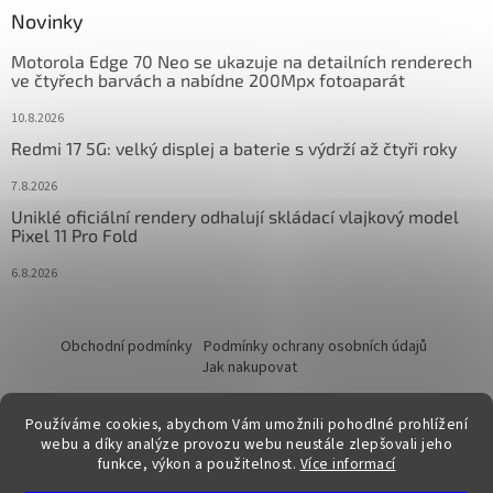
Novinky
Motorola Edge 70 Neo se ukazuje na detailních renderech
ve čtyřech barvách a nabídne 200Mpx fotoaparát
10.8.2026
Redmi 17 5G: velký displej a baterie s výdrží až čtyři roky
7.8.2026
Uniklé oficiální rendery odhalují skládací vlajkový model
Pixel 11 Pro Fold
6.8.2026
Obchodní podmínky
Podmínky ochrany osobních údajů
Jak nakupovat
Používáme cookies, abychom Vám umožnili pohodlné prohlížení
webu a díky analýze provozu webu neustále zlepšovali jeho
funkce, výkon a použitelnost.
Více informací
Vytvořil Shoptet