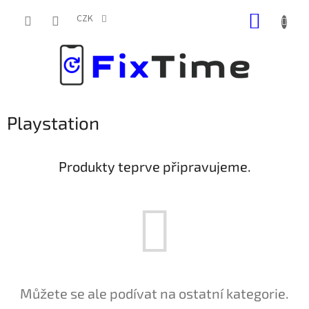
Přejít
NÁKUP
na
CZK
obsah
KOŠÍK
Playstation
Produkty teprve připravujeme.
Můžete se ale podívat na ostatní kategorie.