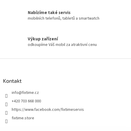
Nabízíme také servis
mobilních telefonů, tabletů a smartwatch
Výkup zařízení
odkoupíme Váš mobil za atraktivní cenu
Z
á
p
a
Kontakt
t
info
@
fixtime.cz
í
+420 703 668 000
https://www.facebook.com/fixtimeservis
fixtime.store