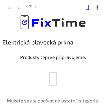
Přejít
NÁKUP
na
CZK
obsah
KOŠÍK
Elektrická plavecká prkna
Produkty teprve připravujeme.
Můžete se ale podívat na ostatní kategorie.