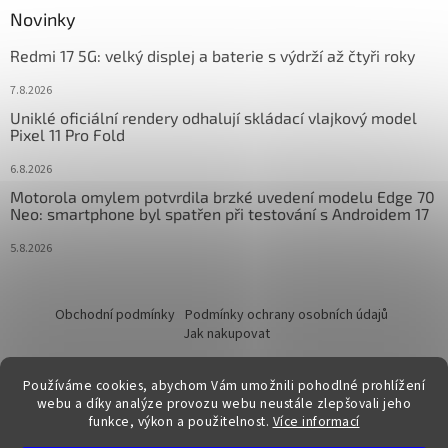
Novinky
Redmi 17 5G: velký displej a baterie s výdrží až čtyři roky
7.8.2026
Uniklé oficiální rendery odhalují skládací vlajkový model
Pixel 11 Pro Fold
6.8.2026
Motorola omylem potvrdila brzké uvedení modelu Edge 70
Neo: smartphone byl spatřen při testování s Androidem 17
5.8.2026
Obchodní podmínky
Podmínky ochrany osobních údajů
Jak nakupovat
Používáme cookies, abychom Vám umožnili pohodlné prohlížení
webu a díky analýze provozu webu neustále zlepšovali jeho
funkce, výkon a použitelnost.
Více informací
Vytvořil Shoptet