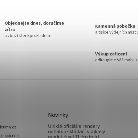
Objednejte dnes, doručíme
Kamenná pobočka
zítra
a tisíce výdejních míst
u zboží které je skladem
Výkup zařízení
odkoupíme Váš mobil za
Novinky
Uniklé oficiální rendery
fixtime.cz
odhalují skládací vlajkový
03 668 000
model Pixel 11 Pro Fold