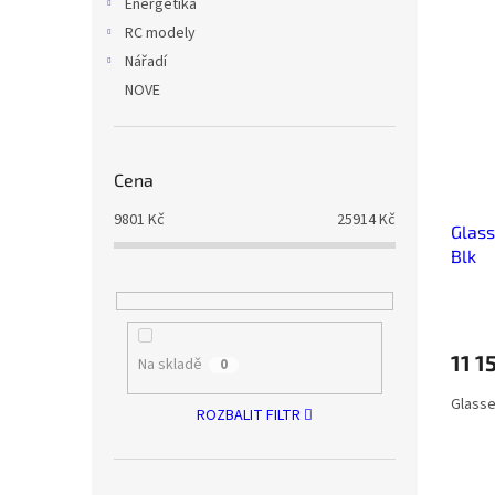
Energetika
RC modely
Nářadí
NOVE
Cena
9801
Kč
25914
Kč
Glass
Blk
11 1
Na skladě
0
Glasse
ROZBALIT FILTR