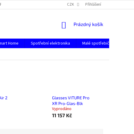
PODMÍNKY OCHRANY OSOBNÍCH ÚDAJŮ
CZK
Přihlášení
NÁKUPNÍ
Prázdný košík
KOŠÍK
mart Home
Spotřební elektronika
Malé spotřebiče
Počít
ir 2
Glasses VITURE Pro
XR Pro-Glas-Blk
Vyprodáno
11 157 Kč