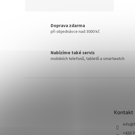
Doprava zdarma
při objednávce nad 3000 kč
Nabízíme také servis
mobilních telefonů, tabletů a smartwatch
Z
á
p
a
t
Kontakt
í
info
@
+420 7