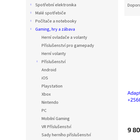
n
a
Spotřební elektronika
Dopor
e
z
Malé spotřebiče
l
e
Počítače a notebooky
V
n
Gaming, hry a zábava
ý
í
Herní ovladače a volanty
p
p
i
r
Příslušenství pro gamepady
s
o
Herní volanty
p
d
Příslušenství
r
u
Android
o
k
iOS
d
t
Playstation
u
ů
Adap
k
Xbox
+256
t
Nintendo
ů
PC
Mobilní Gaming
VR Příslušenství
9 8
Sady herního příslušenství