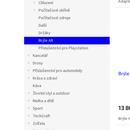
Adapté
Chlazení
Počítačové skříně
Počítačové zdroje
Další
Držáky
Brýle AR
Příslušenství pro Playstation
Kancelář
Drony
Příslušenství pro automobily
Brýle
Krása a zdraví
Káva
Životní styl a outdoor
Matka a dítě
13 8
Sport
TechCraft
Brýle 
Zvířata