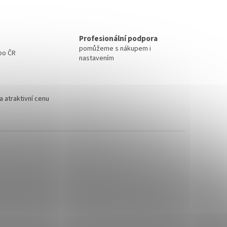
Profesionální podpora
pomůžeme s nákupem i
 po ČR
nastavením
 atraktivní cenu