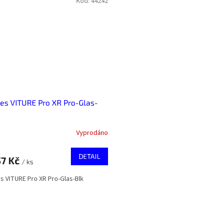
Kód:
44242
es VITURE Pro XR Pro-Glas-
Vyprodáno
DETAIL
57 Kč
/ ks
s VITURE Pro XR Pro-Glas-Blk
O
v