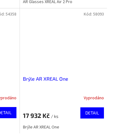
AR Glasses XREAL Air 2 Pro
ód:
54358
Kód:
58093
Brýle AR XREAL One
yprodáno
Vyprodáno
DETAIL
DETAIL
17 932 Kč
/ ks
Brýle AR XREAL One