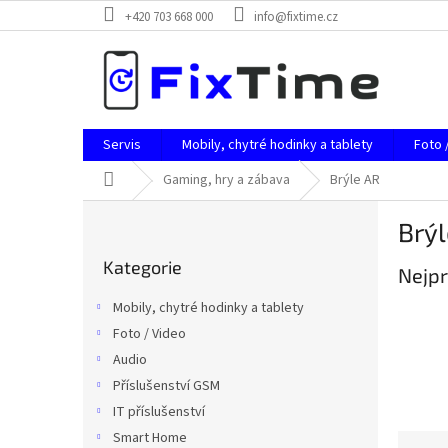
Přejít
+420 703 668 000
info@fixtime.cz
na
obsah
Servis
Mobily, chytré hodinky a tablety
Foto 
Domů
Gaming, hry a zábava
Brýle AR
P
Brýl
o
Přeskočit
s
Kategorie
kategorie
Nejpr
t
r
Mobily, chytré hodinky a tablety
a
Foto / Video
n
Audio
n
í
Příslušenství GSM
p
IT příslušenství
a
Smart Home
Ř