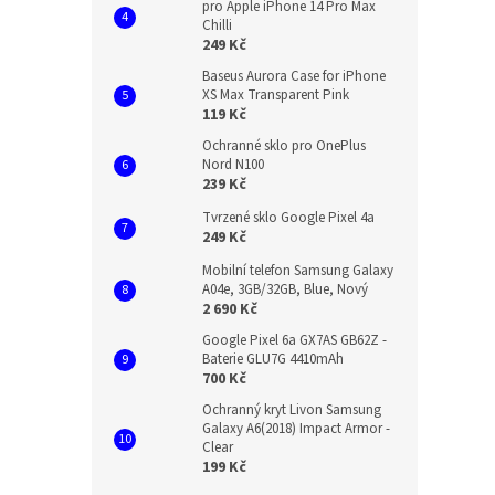
pro Apple iPhone 14 Pro Max
Chilli
249 Kč
Baseus Aurora Case for iPhone
XS Max Transparent Pink
119 Kč
Ochranné sklo pro OnePlus
Nord N100
239 Kč
Tvrzené sklo Google Pixel 4a
249 Kč
Mobilní telefon Samsung Galaxy
A04e, 3GB/32GB, Blue, Nový
2 690 Kč
Google Pixel 6a GX7AS GB62Z -
Baterie GLU7G 4410mAh
700 Kč
Ochranný kryt Livon Samsung
Galaxy A6(2018) Impact Armor -
Clear
199 Kč