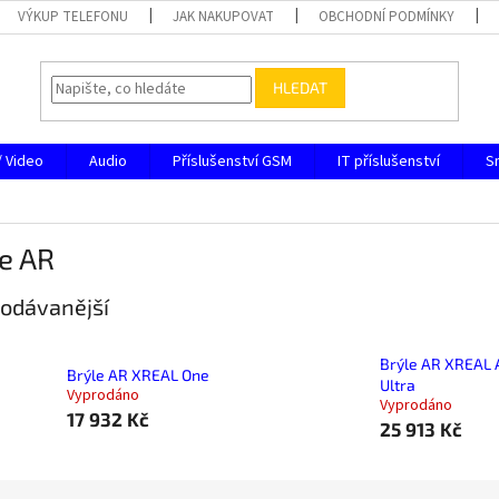
VÝKUP TELEFONU
JAK NAKUPOVAT
OBCHODNÍ PODMÍNKY
HLEDAT
/ Video
Audio
Příslušenství GSM
IT příslušenství
S
e AR
odávanější
Brýle AR XREAL A
Brýle AR XREAL One
Ultra
Vyprodáno
Vyprodáno
17 932 Kč
25 913 Kč