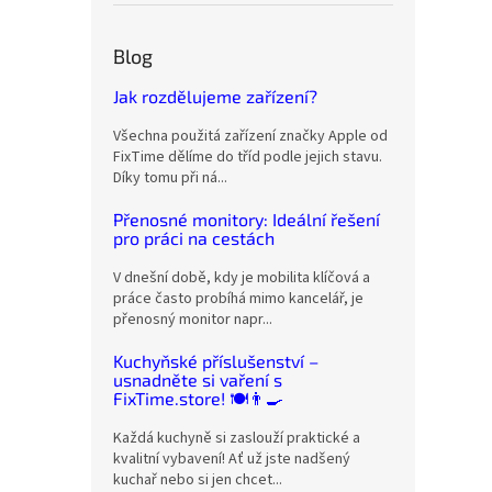
Blog
Jak rozdělujeme zařízení?
Všechna použitá zařízení značky Apple od
FixTime dělíme do tříd podle jejich stavu.
Díky tomu při ná...
Přenosné monitory: Ideální řešení
pro práci na cestách
V dnešní době, kdy je mobilita klíčová a
práce často probíhá mimo kancelář, je
přenosný monitor napr...
Kuchyňské příslušenství –
usnadněte si vaření s
FixTime.store! 🍽️👨‍🍳
Každá kuchyně si zaslouží praktické a
kvalitní vybavení! Ať už jste nadšený
kuchař nebo si jen chcet...