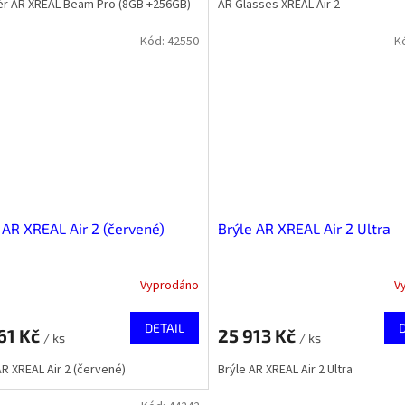
r AR XREAL Beam Pro (8GB +256GB)
AR Glasses XREAL Air 2
Kód:
42550
K
 AR XREAL Air 2 (červené)
Brýle AR XREAL Air 2 Ultra
Vyprodáno
V
DETAIL
61 Kč
25 913 Kč
/ ks
/ ks
AR XREAL Air 2 (červené)
Brýle AR XREAL Air 2 Ultra