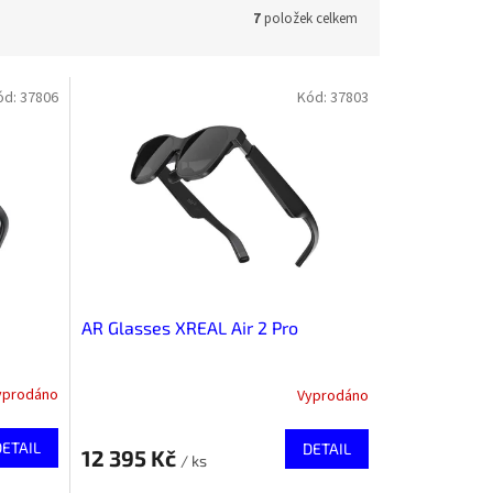
7
položek celkem
ód:
37806
Kód:
37803
AR Glasses XREAL Air 2 Pro
yprodáno
Vyprodáno
DETAIL
DETAIL
12 395 Kč
/ ks