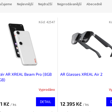
učujeme
Nejlevnější
Nejdražší
Nejprodávanější
Abecedně
Kód:
42547
K
tér AR XREAL Beam Pro (8GB
AR Glasses XREAL Air 2
GB)
Vyprodáno
V
DETAIL
01 Kč
12 395 Kč
/ ks
/ ks