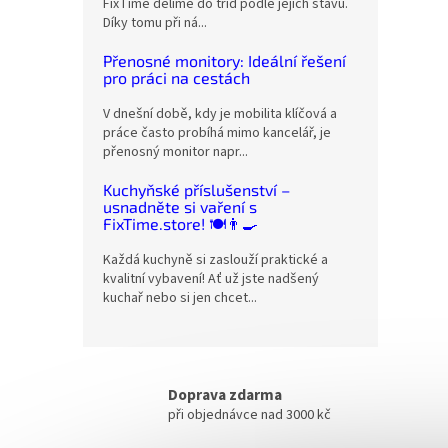
FixTime dělíme do tříd podle jejich stavu.
Díky tomu při ná...
Přenosné monitory: Ideální řešení
pro práci na cestách
V dnešní době, kdy je mobilita klíčová a
práce často probíhá mimo kancelář, je
přenosný monitor napr...
Kuchyňské příslušenství –
usnadněte si vaření s
FixTime.store! 🍽️👨‍🍳
Každá kuchyně si zaslouží praktické a
kvalitní vybavení! Ať už jste nadšený
kuchař nebo si jen chcet...
Doprava zdarma
při objednávce nad 3000 kč