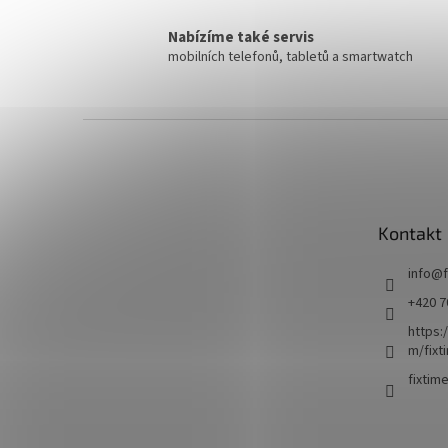
Nabízíme také servis
mobilních telefonů, tabletů a smartwatch
Z
á
p
a
t
Kontakt
í
info
@
+420 7
https:
m/fixt
fixtim