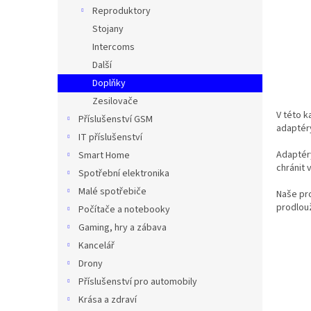
n
Reproduktory
e
Stojany
l
Intercoms
Další
Doplňky
Zesilovače
V této k
Příslušenství GSM
adaptéry
IT příslušenství
Adaptéry
Smart Home
chránit 
Spotřební elektronika
Malé spotřebiče
Naše pro
prodlouž
Počítače a notebooky
Gaming, hry a zábava
Kancelář
Drony
Příslušenství pro automobily
Krása a zdraví