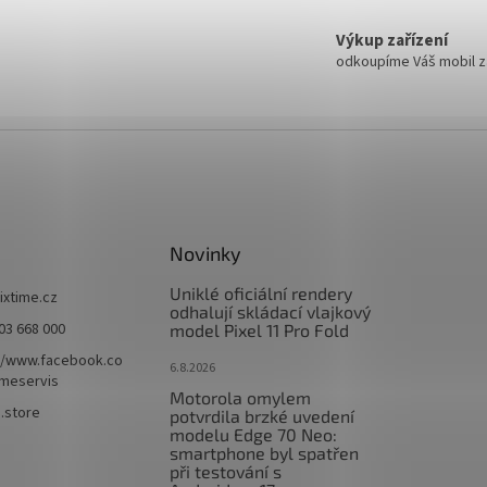
Výkup zařízení
odkoupíme Váš mobil za
Novinky
Uniklé oficiální rendery
fixtime.cz
odhalují skládací vlajkový
03 668 000
model Pixel 11 Pro Fold
//www.facebook.co
6.8.2026
imeservis
Motorola omylem
e.store
potvrdila brzké uvedení
modelu Edge 70 Neo:
smartphone byl spatřen
při testování s