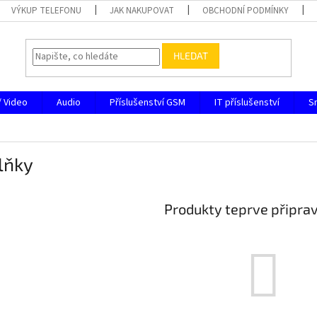
VÝKUP TELEFONU
JAK NAKUPOVAT
OBCHODNÍ PODMÍNKY
HLEDAT
/ Video
Audio
Příslušenství GSM
IT příslušenství
S
lňky
Produkty teprve připra