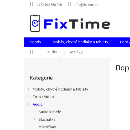
Přejít
+420 703 668 000
info@fixtime.cz
na
obsah
Servis
Mobily, chytré hodinky a tablety
Foto 
Domů
Audio
Doplňky
P
Dop
o
Přeskočit
s
Kategorie
kategorie
t
r
Mobily, chytré hodinky a tablety
a
Foto / Video
n
Audio
n
í
Audio kabely
p
Sluchátka
a
Mikrofony