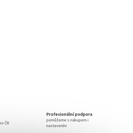
Profesionální podpora
pomůžeme s nákupem i
 po ČR
nastavením