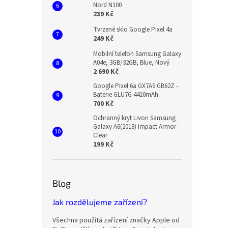
Nord N100
239 Kč
Tvrzené sklo Google Pixel 4a
249 Kč
Mobilní telefon Samsung Galaxy
A04e, 3GB/32GB, Blue, Nový
2 690 Kč
Google Pixel 6a GX7AS GB62Z -
Baterie GLU7G 4410mAh
700 Kč
Ochranný kryt Livon Samsung
Galaxy A6(2018) Impact Armor -
Clear
199 Kč
Blog
Jak rozdělujeme zařízení?
Všechna použitá zařízení značky Apple od