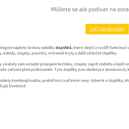
Můžete se ale podívat na osta
ZPĚT DO OBCHODU
ategorii najdete širokou nabídku
doplňků
, které zlepší a rozšíří funkčnost
, kabely, stojany, pouzdra, ochranné kryty a další užitečné doplňky.
 a kabely vám usnadní propojení techniky, stojany zajistí stabilitu a lepš
vaše zařízení před poškozením. Tyto doplňky jsou ideální pro domácnosti, k
dukty kombinují kvalitu, praktičnost a příznivé ceny. Vyberte si doplňky, k
í její životnost!