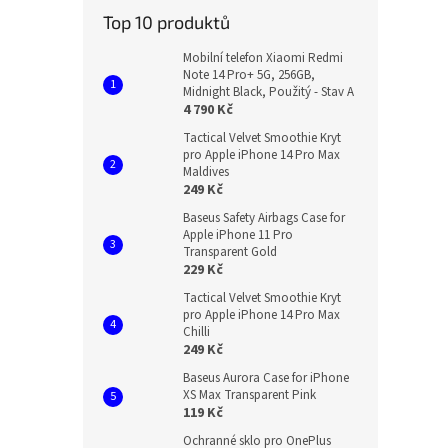
Top 10 produktů
Mobilní telefon Xiaomi Redmi
Note 14 Pro+ 5G, 256GB,
Midnight Black, Použitý - Stav A
4 790 Kč
Tactical Velvet Smoothie Kryt
pro Apple iPhone 14 Pro Max
Maldives
249 Kč
Baseus Safety Airbags Case for
Apple iPhone 11 Pro
Transparent Gold
229 Kč
Tactical Velvet Smoothie Kryt
pro Apple iPhone 14 Pro Max
Chilli
249 Kč
Baseus Aurora Case for iPhone
XS Max Transparent Pink
119 Kč
Ochranné sklo pro OnePlus