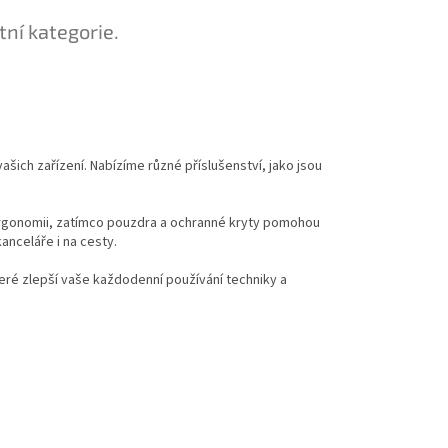
tní kategorie.
 vašich zařízení. Nabízíme různé příslušenství, jako jsou
í ergonomii, zatímco pouzdra a ochranné kryty pomohou
anceláře i na cesty.
teré zlepší vaše každodenní používání techniky a