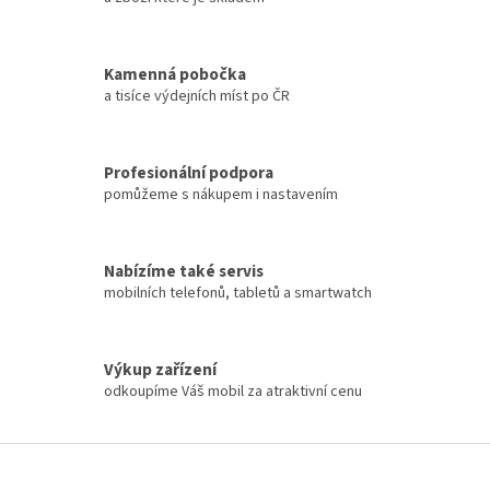
r
v
k
y
Kamenná pobočka
v
a tisíce výdejních míst po ČR
ý
p
i
s
Profesionální podpora
u
pomůžeme s nákupem i nastavením
Nabízíme také servis
mobilních telefonů, tabletů a smartwatch
Výkup zařízení
odkoupíme Váš mobil za atraktivní cenu
Z
á