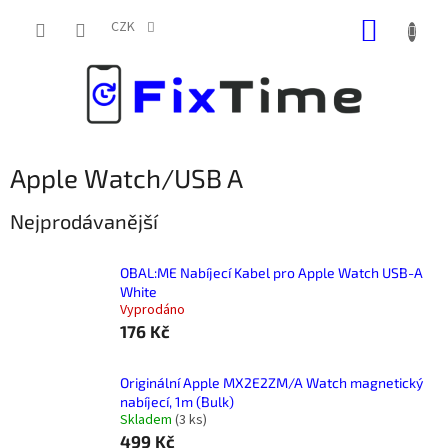
Přejít
NÁKUP
na
CZK
obsah
KOŠÍK
Apple Watch/USB A
Nejprodávanější
OBAL:ME Nabíjecí Kabel pro Apple Watch USB-A
White
Vyprodáno
176 Kč
Originální Apple MX2E2ZM/A Watch magnetický
nabíjecí, 1m (Bulk)
Skladem
(
3 ks
)
499 Kč