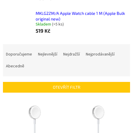
MKLG2ZM/A Apple Watch cable 1 M (Apple Bulk
original new)
Skladem
(
>5 ks
)
519 Kč
Ř
a
Doporučujeme
Nejlevnější
Nejdražší
Nejprodávanější
z
e
Abecedně
n
í
p
OTEVŘÍT FILTR
r
o
V
d
ý
u
p
k
i
t
s
ů