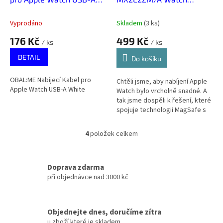
White
magnetický nabíjecí, 1m
(Bulk)
Vyprodáno
Skladem
(
3 ks
)
176 Kč
499 Kč
/ ks
/ ks
DETAIL
Do košíku
OBAL:ME Nabíjecí Kabel pro
Chtěli jsme, aby nabíjení Apple
Apple Watch USB-A White
Watch bylo vrcholně snadné. A
tak jsme dospěli k řešení, které
spojuje technologii MagSafe s
indukčním nabíjením. Je to
neprodyšně uzavřený...
4
položek celkem
O
v
l
á
Doprava zdarma
d
při objednávce nad 3000 kč
a
c
í
Objednejte dnes, doručíme zítra
p
u zboží které je skladem