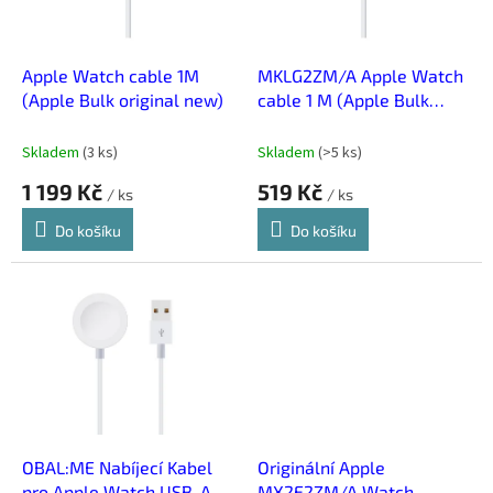
p
r
o
d
Apple Watch cable 1M
MKLG2ZM/A Apple Watch
u
(Apple Bulk original new)
cable 1 M (Apple Bulk
k
original new)
t
Skladem
(
3 ks
)
Skladem
(
>5 ks
)
ů
1 199 Kč
519 Kč
/ ks
/ ks
Do košíku
Do košíku
OBAL:ME Nabíjecí Kabel
Originální Apple
pro Apple Watch USB-A
MX2E2ZM/A Watch