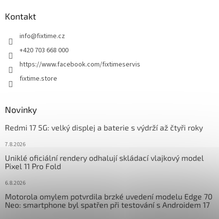
p
a
Kontakt
t
info
@
fixtime.cz
í
+420 703 668 000
https://www.facebook.com/fixtimeservis
fixtime.store
Novinky
Redmi 17 5G: velký displej a baterie s výdrží až čtyři roky
7.8.2026
Uniklé oficiální rendery odhalují skládací vlajkový model
Pixel 11 Pro Fold
6.8.2026
Motorola omylem potvrdila brzké uvedení modelu Edge 70
Neo: smartphone byl spatřen při testování s Androidem 17