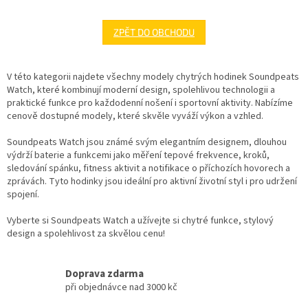
ZPĚT DO OBCHODU
V této kategorii najdete všechny modely chytrých hodinek Soundpeats
Watch, které kombinují moderní design, spolehlivou technologii a
praktické funkce pro každodenní nošení i sportovní aktivity. Nabízíme
cenově dostupné modely, které skvěle vyváží výkon a vzhled.
Soundpeats Watch jsou známé svým elegantním designem, dlouhou
výdrží baterie a funkcemi jako měření tepové frekvence, kroků,
sledování spánku, fitness aktivit a notifikace o příchozích hovorech a
zprávách. Tyto hodinky jsou ideální pro aktivní životní styl i pro udržení
spojení.
Vyberte si Soundpeats Watch a užívejte si chytré funkce, stylový
design a spolehlivost za skvělou cenu!
Doprava zdarma
při objednávce nad 3000 kč