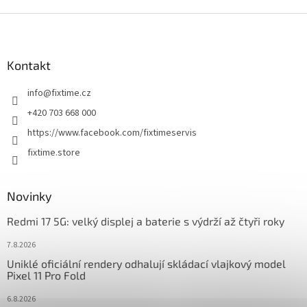
Z
á
p
a
Kontakt
t
info
@
fixtime.cz
í
+420 703 668 000
https://www.facebook.com/fixtimeservis
fixtime.store
Novinky
Redmi 17 5G: velký displej a baterie s výdrží až čtyři roky
7.8.2026
Uniklé oficiální rendery odhalují skládací vlajkový model
Pixel 11 Pro Fold
6.8.2026