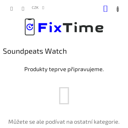
Přejít
NÁKUP
na
CZK
obsah
KOŠÍK
Soundpeats Watch
Produkty teprve připravujeme.
Můžete se ale podívat na ostatní kategorie.