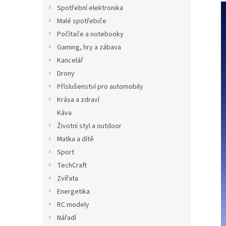
n
n
Spotřební elektronika
k
e
Malé spotřebiče
ů
l
Počítače a notebooky
Gaming, hry a zábava
Kancelář
Drony
Příslušenství pro automobily
Krása a zdraví
Káva
Životní styl a outdoor
Matka a dítě
Sport
TechCraft
Zvířata
Energetika
RC modely
Nářadí