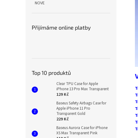
NOVE
Přijímáme online platby
Top 10 produktů
Clear TPU Case for Apple
T
iPhone 13 Pro Max Transparent
129 Kč
T
T
Baseus Safety Airbags Case for
Apple iPhone 11 Pro
T
Transparent Gold
T
229 Kč
T
Baseus Aurora Case for iPhone
T
XS Max Transparent Pink