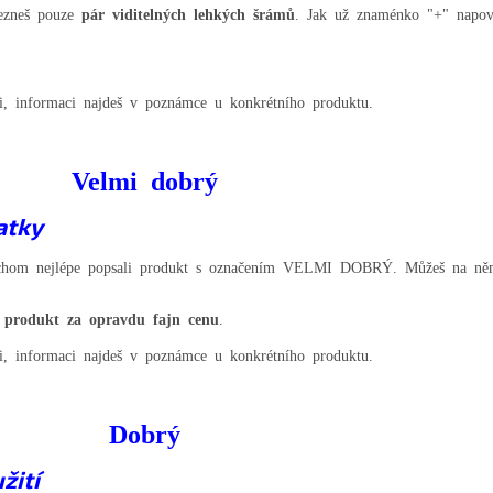
ezneš pouze
pár viditelných lehkých šrámů
. Jak už znaménko "+" napoví
ii, informaci najdeš v poznámce u konkrétního produktu.
Velmi dobrý
atky
bychom nejlépe popsali produkt s označením VELMI DOBRÝ. Můžeš na něm
 produkt za opravdu fajn cenu
.
ii, informaci najdeš v poznámce u konkrétního produktu.
Dobrý
žití