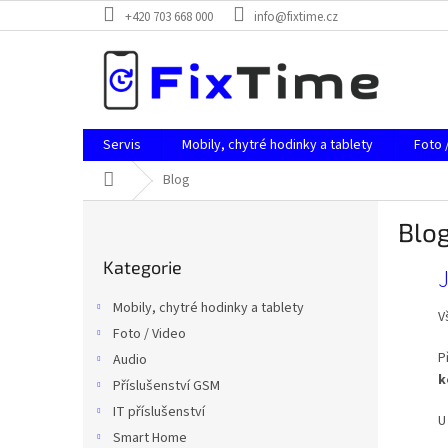
Přejít
+420 703 668 000
info@fixtime.cz
na
obsah
Servis
Mobily, chytré hodinky a tablety
Foto 
Domů
Blog
P
Blo
o
Přeskočit
s
Kategorie
kategorie
V
J
t
ý
r
Mobily, chytré hodinky a tablety
p
V
a
Foto / Video
i
n
P
s
Audio
n
k
č
í
Příslušenství GSM
l
p
IT příslušenství
U
á
a
Smart Home