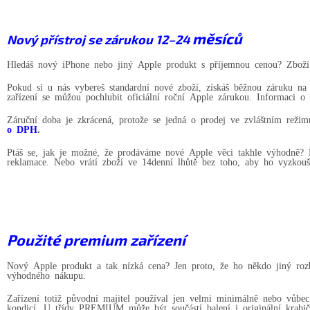
měsíců
Nový přístroj se zárukou 12–24
Hledáš nový iPhone nebo jiný Apple produkt s příjemnou cenou? Zboží z
Pokud si u nás vybereš standardní nové zboží, získáš běžnou záruku n
zařízení se můžou pochlubit oficiální roční Apple zárukou. Informaci o
Záruční doba je zkrácená, protože se jedná o prodej ve zvláštním režim
o DPH
.
Ptáš se, jak je možné, že prodáváme nové Apple věci takhle výhodně? P
reklamace. Nebo vrátí zboží ve 14denní lhůtě bez toho, aby ho vyzkouše
Použité premium zařízení
Nový Apple produkt a tak nízká cena? Jen proto, že ho někdo jiný ro
výhodného nákupu.
Zařízení totiž původní majitel používal jen velmi minimálně nebo vůbe
kondicí. U třídy PREMIUM může být součástí balení i originální krabička