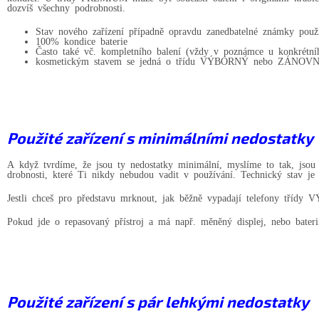
dozvíš všechny podrobnosti.
Stav nového zařízení případně opravdu zanedbatelné známky použi
100% kondice baterie
Často také vč. kompletního balení (vždy v poznámce u konkrétní
kosmetickým stavem se jedná o třídu VÝBORNÝ nebo ZÁNOVNÍ, al
Použité zařízení s minimálními nedostatky
A když tvrdíme, že jsou ty nedostatky minimální, myslíme to tak, jsou
drobnosti, které Ti nikdy nebudou vadit v používání. Technický stav je 
Jestli chceš pro představu mrknout, jak běžně vypadají telefony třídy
Pokud jde o repasovaný přístroj a má např. měněný displej, nebo bater
Použité zařízení s pár lehkými nedostatky