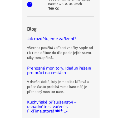
Baterie GLU7G 4410mAh
700 Kč
Blog
Jak rozdělujeme zařízení?
Všechna použitá zařízení značky Apple od
FixTime dělíme do tříd podle jejich stavu.
Díky tomu při ná...
Přenosné monitory: Ideální řešení
pro práci na cestách
V dnešní době, kdy je mobilita klíčová a
práce často probíhá mimo kancelář, je
přenosný monitor napr...
Kuchyňské příslušenství –
usnadněte si vaření s
FixTime.store! 🍽️👨‍🍳