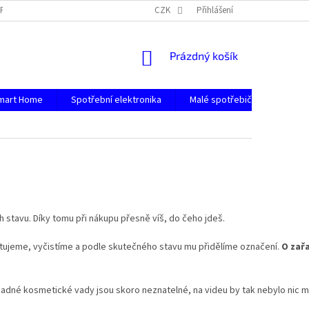
PODMÍNKY OCHRANY OSOBNÍCH ÚDAJŮ
CZK
Přihlášení
NÁKUPNÍ
Prázdný košík
KOŠÍK
mart Home
Spotřební elektronika
Malé spotřebiče
Počít
ch stavu. Díky tomu při nákupu přesně víš, do čeho jdeš.
estujeme, vyčistíme a podle skutečného stavu mu přidělíme označení.
O zařa
Případné kosmetické vady jsou skoro neznatelné, na videu by tak nebylo nic 