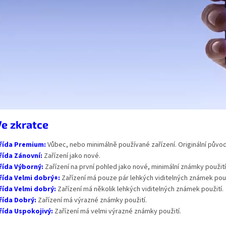
Ve zkratce
řída Premium:
Vůbec, nebo minimálně používané zařízení. Originální původ
řída Zánovní:
Zařízení jako nové.
řída Výborný:
Zařízení na první pohled jako nové, minimální známky použití
řída Velmi dobrý+:
Zařízení má pouze pár lehkých viditelných známek použi
řída Velmi dobrý:
Zařízení má několik lehkých viditelných známek použití.
řída Dobrý:
Zařízení má výrazné známky použití.
řída Uspokojivý:
Zařízení má velmi výrazné známky použití.