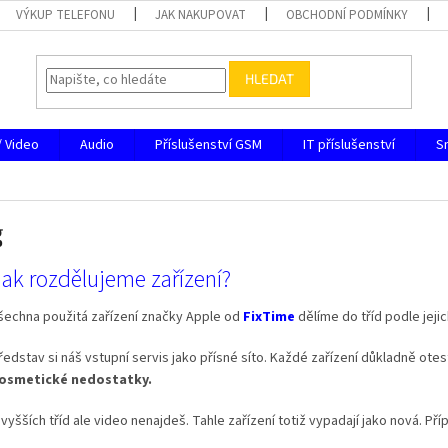
VÝKUP TELEFONU
JAK NAKUPOVAT
OBCHODNÍ PODMÍNKY
HLEDAT
/ Video
Audio
Příslušenství GSM
IT příslušenství
S
g
ak rozdělujeme zařízení?
šechna použitá zařízení značky Apple od
FixTime
dělíme do tříd podle jeji
ředstav si náš vstupní servis jako přísné síto. Každé zařízení důkladně ot
osmetické nedostatky.
 vyšších tříd ale video nenajdeš. Tahle zařízení totiž vypadají jako nová. 