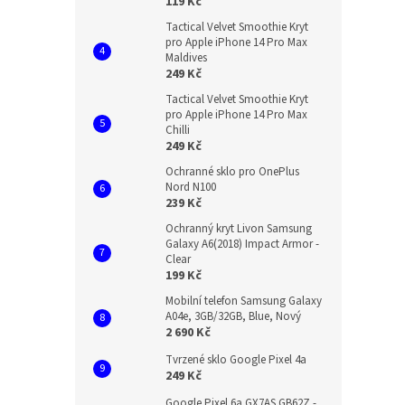
119 Kč
Tactical Velvet Smoothie Kryt
pro Apple iPhone 14 Pro Max
Maldives
249 Kč
Tactical Velvet Smoothie Kryt
pro Apple iPhone 14 Pro Max
Chilli
249 Kč
Ochranné sklo pro OnePlus
Nord N100
239 Kč
Ochranný kryt Livon Samsung
Galaxy A6(2018) Impact Armor -
Clear
199 Kč
Mobilní telefon Samsung Galaxy
A04e, 3GB/32GB, Blue, Nový
2 690 Kč
Tvrzené sklo Google Pixel 4a
249 Kč
Google Pixel 6a GX7AS GB62Z -