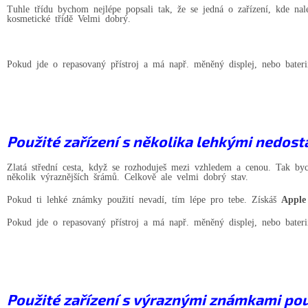
Tuhle třídu bychom nejlépe popsali tak, že se jedná o zařízení, kde nal
kosmetické třídě Velmi dobrý.
Pokud jde o repasovaný přístroj a má např. měněný displej, nebo bater
Použité zařízení s několika lehkými nedost
Zlatá střední cesta, když se rozhoduješ mezi vzhledem a cenou. Tak 
několik výraznějších šrámů. Celkově ale velmi dobrý stav.
Pokud ti lehké známky použití nevadí, tím lépe pro tebe. Získáš
Apple
Pokud jde o repasovaný přístroj a má např. měněný displej, nebo bater
Použité zařízení s výraznými známkami pou