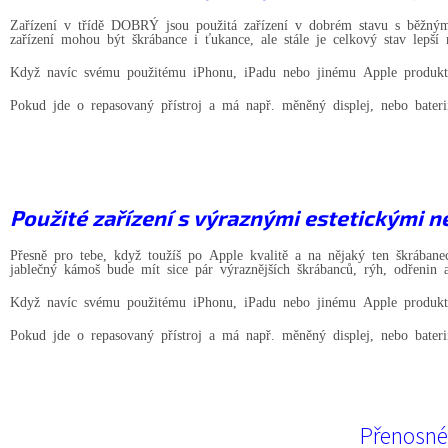
Zařízení v třídě DOBRÝ jsou použitá zařízení v dobrém stavu s běžný
zařízení mohou být škrábance i ťukance, ale stále je celkový stav lep
Když navíc svému použitému iPhonu, iPadu nebo jinému Apple produktu p
Pokud jde o repasovaný přístroj a má např. měněný displej, nebo bater
Použité zařízení s výraznými estetickými 
Přesně pro tebe, když toužíš po Apple kvalitě a na nějaký ten škrában
jablečný kámoš bude mít sice pár výraznějších škrábanců, rýh, odřenin 
Když navíc svému použitému iPhonu, iPadu nebo jinému Apple produktu p
Pokud jde o repasovaný přístroj a má např. měněný displej, nebo bater
Přenosné 