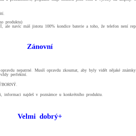
tí.
ho produktu)
e navíc máš jistotu 100% kondice baterie a toho, že telefon není rep
Zánovní
 opravdu nepatrné. Musíš opravdu zkoumat, aby byly vidět nějaké známky p
vždy perfektní.
 VÝBORNÝ.
ii, informaci najdeš v poznámce u konkrétního produktu.
Velmi dobrý+