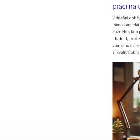
práci na 
V dnešní době,
mimo kancelář
každého, kdo po
student, profe
vám umožní roz
si kvalitní obr