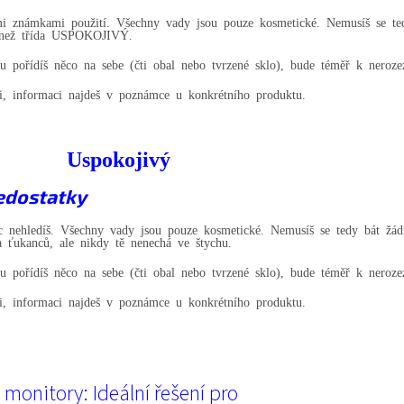
mi známkami použití. Všechny vady jsou pouze kosmetické. Nemusíš se te
ší než třída USPOKOJIVÝ.
ořídíš něco na sebe (čti obal nebo tvrzené sklo), bude téměř k nerozezn
ii, informaci najdeš v poznámce u konkrétního produktu.
Uspokojivý
nedostatky
ec nehledíš. Všechny vady jsou pouze kosmetické. Nemusíš se tedy bát žá
a ťukanců, ale nikdy tě nenechá ve štychu.
ořídíš něco na sebe (čti obal nebo tvrzené sklo), bude téměř k nerozezn
ii, informaci najdeš v poznámce u konkrétního produktu.
monitory: Ideální řešení pro