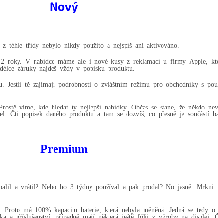
Nový
 téhle třídy nebylo nikdy použito a nejspíš ani aktivováno.
a 2 roky. V nabídce máme ale i nové kusy z reklamací u firmy Apple, kt
 délce záruky najdeš vždy v popisku produktu.
u. Jestli tě zajímají podrobnosti o zvláštním režimu pro obchodníky s po
rostě víme, kde hledat ty nejlepší nabídky. Občas se stane, že někdo ne
l. Čti popisek daného produktu a tam se dozvíš, co přesně je součástí ba
Premium
zbalil a vrátil? Nebo ho 3 týdny používal a pak prodal? No jasně. Mrkn
c. Proto má 100% kapacitu baterie, která nebyla měněná. Jedná se tedy o 
 a příslušenství, případně mají některá ještě fólii z výroby na displej. 