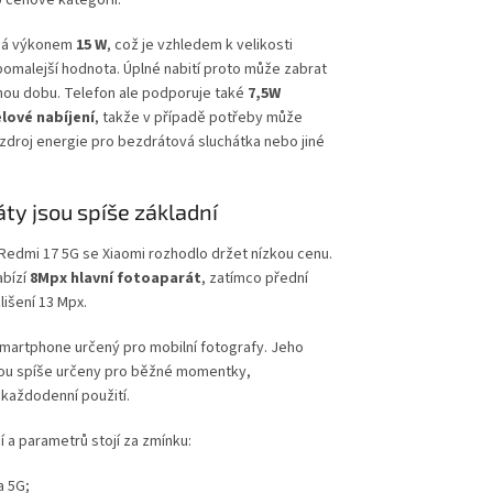
o cenové kategorii.
íhá výkonem
15 W
, což je vzhledem k velikosti
pomalejší hodnota. Úplné nabití proto může zabrat
ou dobu. Telefon ale podporuje také
7,5W
lové nabíjení
, takže v případě potřeby může
 zdroj energie pro bezdrátová sluchátka nebo jiné
.
ty jsou spíše základní
Redmi 17 5G se Xiaomi rozhodlo držet nízkou cenu.
abízí
8Mpx hlavní fotoaparát
, zatímco přední
išení 13 Mpx.
martphone určený pro mobilní fotografy. Jeho
sou spíše určeny pro běžné momentky,
každodenní použití.
í a parametrů stojí za zmínku:
 5G;