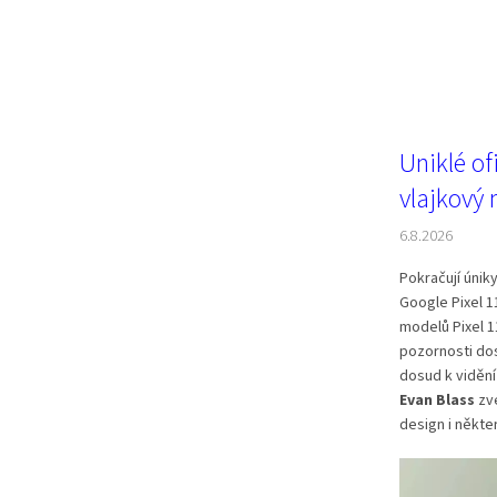
Uniklé of
vlajkový 
6.8.2026
Pokračují únik
Google Pixel 1
modelů Pixel 11
pozornosti do
dosud k vidění
Evan Blass
zve
design i někte