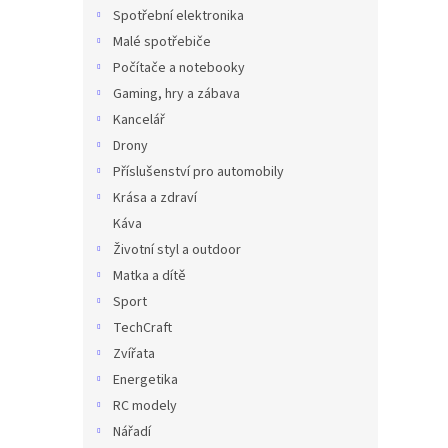
n
n
Spotřební elektronika
k
e
Malé spotřebiče
ů
l
Počítače a notebooky
Gaming, hry a zábava
Kancelář
Drony
Příslušenství pro automobily
Krása a zdraví
Káva
Životní styl a outdoor
Matka a dítě
Sport
TechCraft
Zvířata
Energetika
RC modely
Nářadí