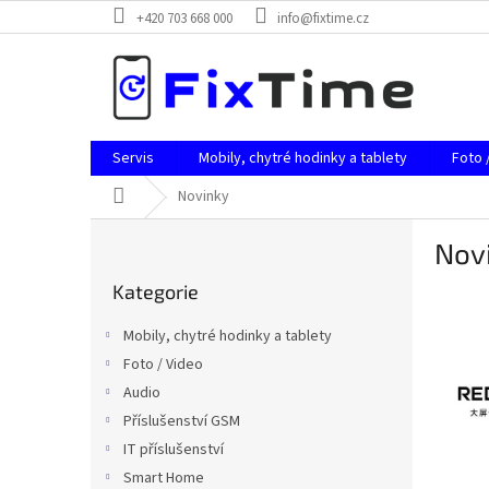
Přejít
+420 703 668 000
info@fixtime.cz
na
obsah
Servis
Mobily, chytré hodinky a tablety
Foto 
Domů
Novinky
P
Nov
o
Přeskočit
s
Kategorie
kategorie
V
t
ý
r
Mobily, chytré hodinky a tablety
p
a
Foto / Video
i
n
s
Audio
n
č
í
Příslušenství GSM
l
p
IT příslušenství
á
a
Smart Home