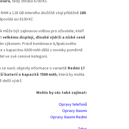
dolarů
, tedy zhruba 6700 Kč.
 RAM a 128 GB interního úložiště stojí přibližně
180
dpovídá asi 8100 Kč.
k může být zajímavou volbou pro uživatele, kteří
st
velkému displeji, dlouhé výdrži a nízké ceně
ím výkonem. Právě kombinace 6,9palcového
ie s kapacitou 6300 mAh dělá z novinky poměrně
el ve své cenové kategorii.
rh se navíc objevily informace o variantě
Redmi 17
tší baterií o kapacitě 7500 mAh
, která by mohla
ě delší výdrž.
Mohlo by v
á
s tak
é
zaj
í
mat:
Opravy telefonů
Opravy Xiaomi
Opravy Xiaomi Redmi