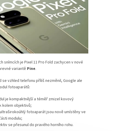
h snímcích je Pixel 11 Pro Fold zachycen v nové
revné variantě
Pine
.
d se vzhled telefonu příliš nezměnil, Google ale
odul fotoaparátů:
ul je kompaktnější a téměř zmizel kovový
 kolem objektivů;
 ultraširokoúhlý fotoaparát jsou nově umístěny ve
části modulu;
ektiv se přesunul do pravého horního rohu.