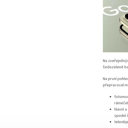
Na zveřejněnýc
šedozelené ba
Na první pohle
přepracoval m
fotomod
rámeček
hlavní a
spodní 
teleobj