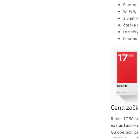
Bluetoot
Wi-Fi 5;
3,5mm k
čtečka 
rozměry
hmotnos
Cena začí
Redmi 17 5G s
variantách – 
GB operační p