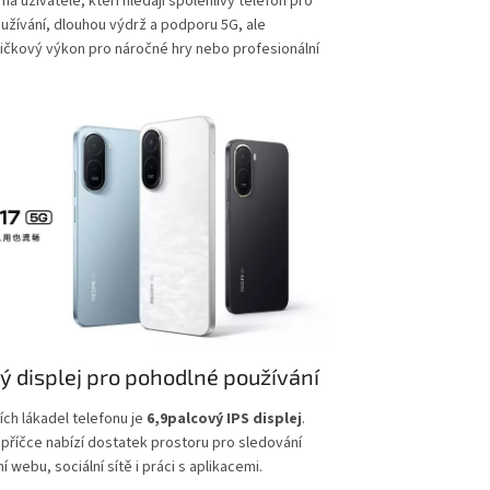
í na uživatele, kteří hledají spolehlivý telefon pro
žívání, dlouhou výdrž a podporu 5G, ale
ičkový výkon pro náročné hry nebo profesionální
ý displej pro pohodlné používání
ích lákadel telefonu je
6,9palcový IPS displej
.
opříčce nabízí dostatek prostoru pro sledování
ní webu, sociální sítě i práci s aplikacemi.