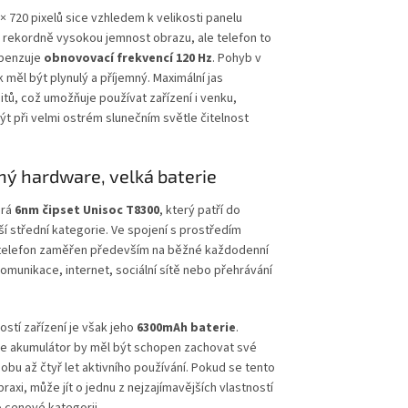
 × 720 pixelů sice vzhledem k velikosti panelu
 rekordně vysokou jemnost obrazu, ale telefon to
penzuje
obnovovací frekvencí 120 Hz
. Pohyb v
 měl být plynulý a příjemný. Maximální jas
itů, což umožňuje používat zařízení i venku,
t při velmi ostrém slunečním světle čitelnost
ý hardware, velká baterie
ará
6nm čipset Unisoc T8300
, který patří do
žší střední kategorie. Ve spojení s prostředím
telefon zaměřen především na běžné každodenní
komunikace, internet, sociální sítě nebo přehrávání
ostí zařízení je však jeho
6300mAh baterie
.
že akumulátor by měl být schopen zachovat své
dobu až čtyř let aktivního používání. Pokud se tento
praxi, může jít o jednu z nejzajímavějších vlastností