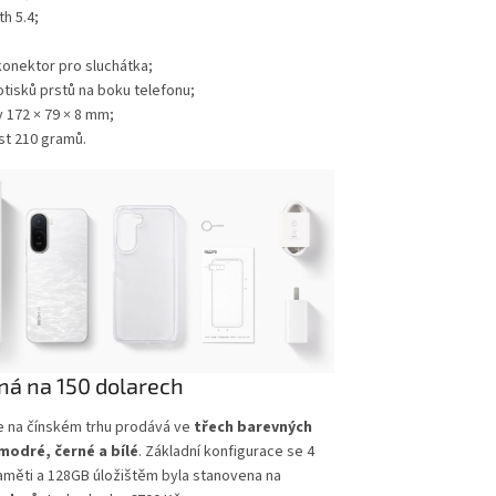
h 5.4;
onektor pro sluchátka;
otisků prstů na boku telefonu;
 172 × 79 × 8 mm;
t 210 gramů.
ná na 150 dolarech
e na čínském trhu prodává ve
třech barevných
modré, černé a bílé
. Základní konfigurace se 4
aměti a 128GB úložištěm byla stanovena na