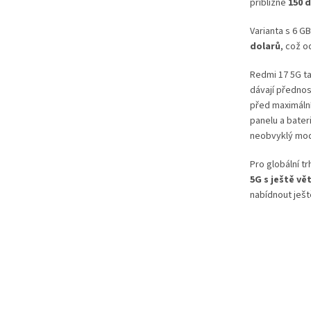
přibližně
150 
Varianta s 6 GB
dolarů
, což o
Redmi 17 5G ta
dávají předno
před maximáln
panelu a bater
neobvyklý mod
Pro globální t
5G s ještě vě
nabídnout ješt