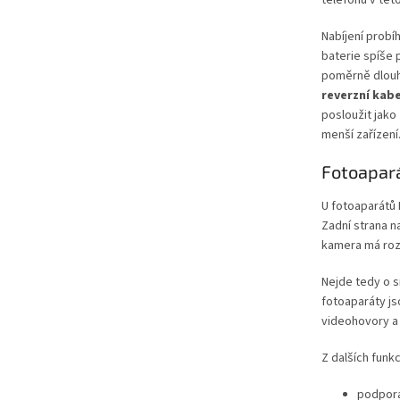
telefonu v tét
Nabíjení prob
baterie spíše 
poměrně dlouh
reverzní kabe
posloužit jako
menší zařízení
Fotoapará
U fotoaparátů 
Zadní strana n
kamera má rozl
Nejde tedy o s
fotoaparáty j
videohovory a 
Z dalších funkc
podpora