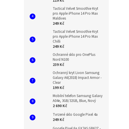
119 Kč
Tactical Velvet Smoothie Kryt
pro Apple iPhone 14 Pro Max
Maldives
249 Kč
Tactical Velvet Smoothie Kryt
pro Apple iPhone 14 Pro Max
Chilli
249 Kč
Ochranné sklo pro OnePlus
Nord N100
239 Kč
Ochranný kryt Livon Samsung
Galaxy A6(2018) Impact Armor -
Clear
199 Kč
Mobilní telefon Samsung Galaxy
A04e, 3GB/32GB, Blue, Nový
2 690 Kč
Tvrzené sklo Google Pixel 4a
249 Kč
Google Pixel 6a GX7AS GB62Z -