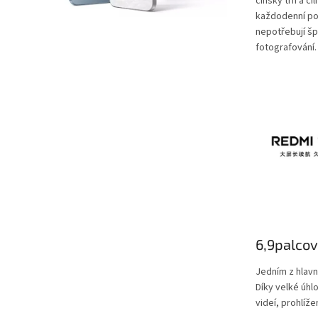
čínský trh a cíl
každodenní pou
nepotřebují šp
fotografování.
6,9palcov
Jedním z hlavn
Díky velké úhl
videí, prohlíže