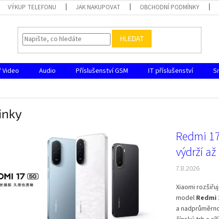
VÝKUP TELEFONU
JAK NAKUPOVAT
OBCHODNÍ PODMÍNKY
HLEDAT
/ Video
Audio
Příslušenství GSM
IT příslušenství
S
inky
Redmi 17 
výdrží až 
7.8.2026
Xiaomi rozšiř
model
Redmi 
a nadprůměrnou