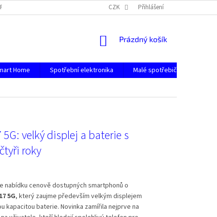
PODMÍNKY OCHRANY OSOBNÍCH ÚDAJŮ
CZK
Přihlášení
NÁKUPNÍ
Prázdný košík
KOŠÍK
mart Home
Spotřební elektronika
Malé spotřebiče
Počít
5G: velký displej a baterie s
čtyři roky
uje nabídku cenově dostupných smartphonů o
17 5G
, který zaujme především velkým displejem
 kapacitou baterie. Novinka zamířila nejprve na