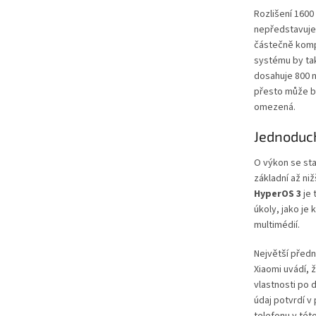
Rozlišení 1600
nepředstavuje
částečně kom
systému by tak
dosahuje 800 n
přesto může bý
omezená.
Jednoduch
O výkon se st
základní až ni
HyperOS 3
je 
úkoly, jako je 
multimédií.
Největší předn
Xiaomi uvádí, 
vlastnosti po 
údaj potvrdí v 