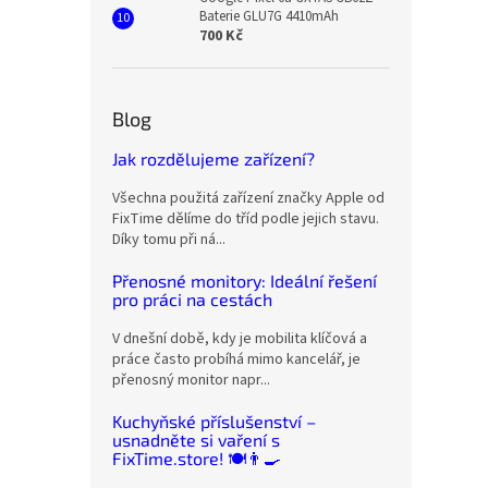
Baterie GLU7G 4410mAh
700 Kč
Blog
Jak rozdělujeme zařízení?
Všechna použitá zařízení značky Apple od
FixTime dělíme do tříd podle jejich stavu.
Díky tomu při ná...
Přenosné monitory: Ideální řešení
pro práci na cestách
V dnešní době, kdy je mobilita klíčová a
práce často probíhá mimo kancelář, je
přenosný monitor napr...
Kuchyňské příslušenství –
usnadněte si vaření s
FixTime.store! 🍽️👨‍🍳