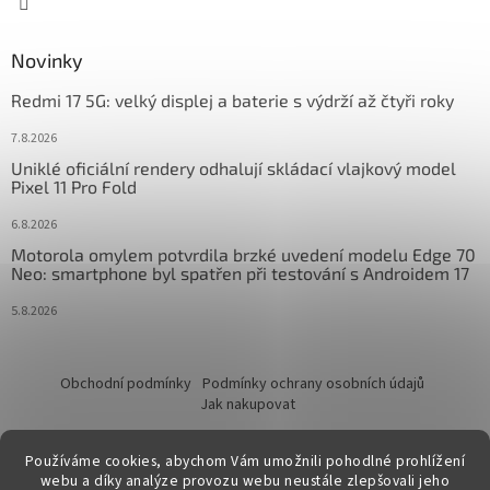
Novinky
Redmi 17 5G: velký displej a baterie s výdrží až čtyři roky
7.8.2026
Uniklé oficiální rendery odhalují skládací vlajkový model
Pixel 11 Pro Fold
6.8.2026
Motorola omylem potvrdila brzké uvedení modelu Edge 70
Neo: smartphone byl spatřen při testování s Androidem 17
5.8.2026
Obchodní podmínky
Podmínky ochrany osobních údajů
Jak nakupovat
Používáme cookies, abychom Vám umožnili pohodlné prohlížení
webu a díky analýze provozu webu neustále zlepšovali jeho