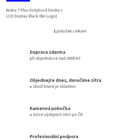
Nokia 7 Plus Dotyková Deska +
LCD Display Black (No Logo)
1
položek celkem
O
v
l
á
Doprava zdarma
d
při objednávce nad 3000 kč
a
c
í
Objednejte dnes, doručíme zítra
p
u zboží které je skladem
r
v
k
y
Kamenná pobočka
v
a tisíce výdejních míst po ČR
ý
p
i
s
Profesionální podpora