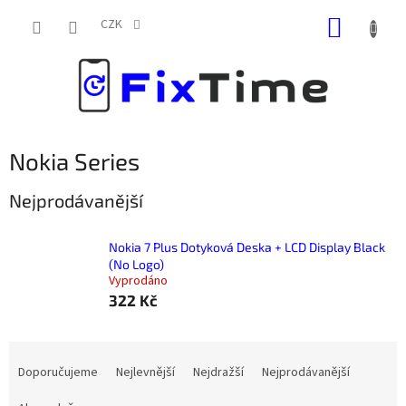
Přejít
NÁKUP
na
CZK
obsah
KOŠÍK
Nokia Series
Nejprodávanější
Nokia 7 Plus Dotyková Deska + LCD Display Black
(No Logo)
Vyprodáno
322 Kč
Ř
a
Doporučujeme
Nejlevnější
Nejdražší
Nejprodávanější
z