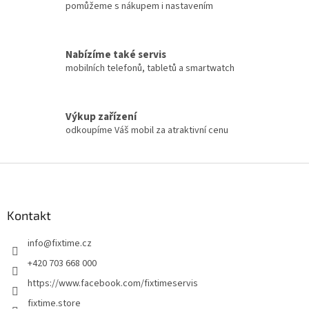
u
pomůžeme s nákupem i nastavením
Nabízíme také servis
mobilních telefonů, tabletů a smartwatch
Výkup zařízení
odkoupíme Váš mobil za atraktivní cenu
Z
á
p
a
Kontakt
t
info
@
fixtime.cz
í
+420 703 668 000
https://www.facebook.com/fixtimeservis
fixtime.store