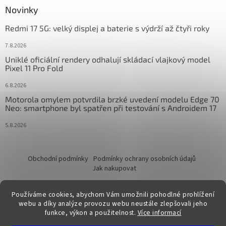
Novinky
Redmi 17 5G: velký displej a baterie s výdrží až čtyři roky
7.8.2026
Uniklé oficiální rendery odhalují skládací vlajkový model
Pixel 11 Pro Fold
6.8.2026
Motorola omylem potvrdila brzké uvedení modelu Edge 70
Neo: smartphone byl spatřen při testování s Androidem 17
5.8.2026
Obchodní podmínky
Podmínky ochrany osobních údajů
Jak nakupovat
Používáme cookies, abychom Vám umožnili pohodlné prohlížení
webu a díky analýze provozu webu neustále zlepšovali jeho
funkce, výkon a použitelnost.
Více informací
Vytvořil Shoptet