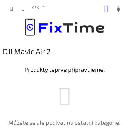
Přejít
NÁKUP
na
CZK
obsah
KOŠÍK
DJI Mavic Air 2
Produkty teprve připravujeme.
Můžete se ale podívat na ostatní kategorie.