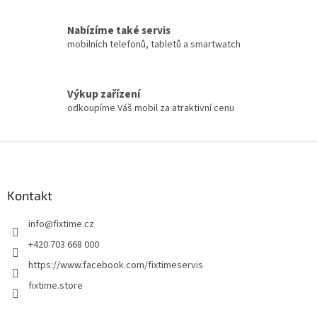
Nabízíme také servis
mobilních telefonů, tabletů a smartwatch
Výkup zařízení
odkoupíme Váš mobil za atraktivní cenu
Z
á
p
a
Kontakt
t
info
@
fixtime.cz
í
+420 703 668 000
https://www.facebook.com/fixtimeservis
fixtime.store