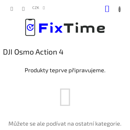
Přejít
NÁKUP
na
CZK
obsah
KOŠÍK
DJI Osmo Action 4
Produkty teprve připravujeme.
Můžete se ale podívat na ostatní kategorie.