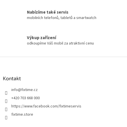
Nabízíme také servis
mobilních telefonů, tabletů a smartwatch
Výkup zařízení
odkoupíme Váš mobil za atraktivní cenu
Z
á
p
a
Kontakt
t
info
@
fixtime.cz
í
+420 703 668 000
https://www.facebook.com/fixtimeservis
fixtime.store