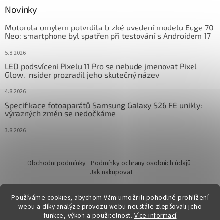
Novinky
Motorola omylem potvrdila brzké uvedení modelu Edge 70
Neo: smartphone byl spatřen při testování s Androidem 17
5.8.2026
LED podsvícení Pixelu 11 Pro se nebude jmenovat Pixel
Glow. Insider prozradil jeho skutečný název
4.8.2026
Specifikace fotoaparátů Samsung Galaxy S26 FE unikly:
výrazných změn se nedočkáme
3.8.2026
Obchodní podmínky
Podmínky ochrany osobních údajů
Jak nakupovat
Používáme cookies, abychom Vám umožnili pohodlné prohlížení
webu a díky analýze provozu webu neustále zlepšovali jeho
funkce, výkon a použitelnost.
Více informací