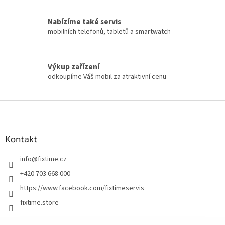
Nabízíme také servis
mobilních telefonů, tabletů a smartwatch
Výkup zařízení
odkoupíme Váš mobil za atraktivní cenu
Z
á
p
a
Kontakt
t
info
@
fixtime.cz
í
+420 703 668 000
https://www.facebook.com/fixtimeservis
fixtime.store