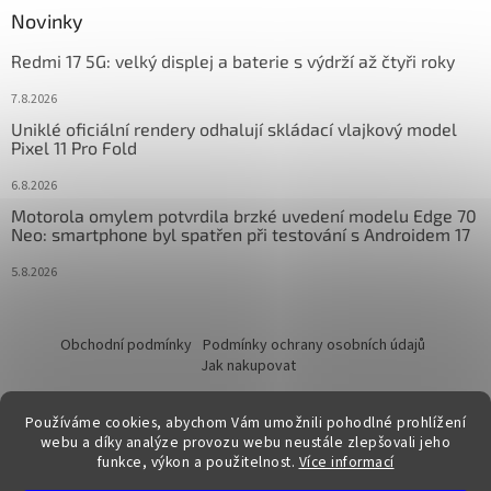
Novinky
Redmi 17 5G: velký displej a baterie s výdrží až čtyři roky
7.8.2026
Uniklé oficiální rendery odhalují skládací vlajkový model
Pixel 11 Pro Fold
6.8.2026
Motorola omylem potvrdila brzké uvedení modelu Edge 70
Neo: smartphone byl spatřen při testování s Androidem 17
5.8.2026
Obchodní podmínky
Podmínky ochrany osobních údajů
Jak nakupovat
Používáme cookies, abychom Vám umožnili pohodlné prohlížení
webu a díky analýze provozu webu neustále zlepšovali jeho
funkce, výkon a použitelnost.
Více informací
Vytvořil Shoptet