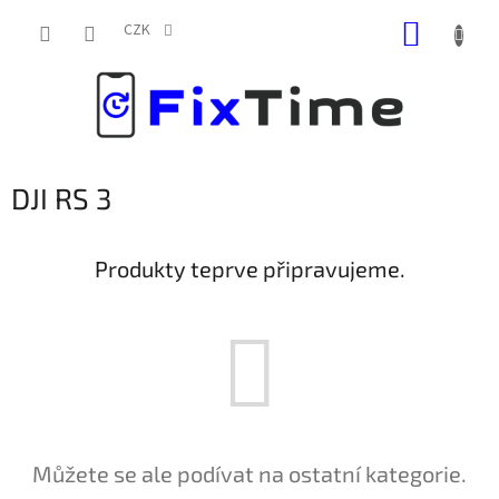
Přejít
NÁKUP
na
CZK
obsah
KOŠÍK
DJI RS 3
Produkty teprve připravujeme.
Můžete se ale podívat na ostatní kategorie.