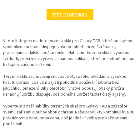
ZPĚT DO OBCHODU
V této kategorii najdete tvrzená skla pro Galaxy TAB, která poskytnou
spolehlivou ochranu displeje vašeho tabletu před škrábanci,
prasklinami a dalšími poškozeními. Nabízíme tvrzená skla s vysokou
tvrdostí, precizními výřezy a snadnou aplikací, která perfektně přilnou
k displeji vašeho zařízení.
Tvrzená skla zachovávají citlivost dotykového ovládání a vysokou
kvalitu obrazu, což vám zajistí pohodlné používání tabletu bez
jakýchkoli omezení. Díky oleofobní vrstvě odpuzují otisky prstů a
usnadňují údržbu displeje, což pomáhá udržet tablet čistý a jasný.
Vyberte si z naší nabídky tvrzených skel pro Galaxy TAB a zajistěte
svému zařízení dlouhodobou ochranu. Naše produkty kombinují kvalitu,
praktičnost a dostupnou cenu, což je ideální volba pro každodenní
používání!