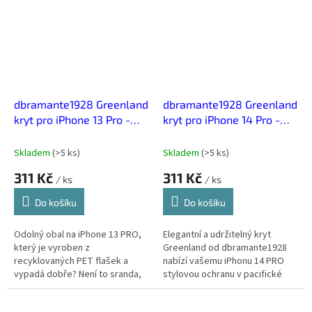
styl.
dbramante1928 Greenland
dbramante1928 Greenland
kryt pro iPhone 13 Pro -
kryt pro iPhone 14 Pro -
Pacifická Modrá
Pacifická modrá
Skladem
(
>5 ks
)
Skladem
(
>5 ks
)
311 Kč
311 Kč
/ ks
/ ks
Do košíku
Do košíku
Odolný obal na iPhone 13 PRO,
Elegantní a udržitelný kryt
který je vyroben z
Greenland od dbramante1928
recyklovaných PET flašek a
nabízí vašemu iPhonu 14 PRO
vypadá dobře? Není to sranda,
stylovou ochranu v pacifické
dánská značka dbramante1928
modré. Vyroben z ekologických
spojuje udržitelnost, kvalitu a
materiálů, chrání zařízení před...