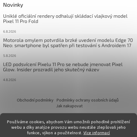
Novinky
Uniklé oficiální rendery odhalují skládací vlajkový model
Pixel 11 Pro Fold
6.8.2026
Motorola omylem potvrdila brzké uvedení modelu Edge 70
Neo: smartphone byl spatřen při testování s Androidem 17
5.8.2026
LED podsvícení Pixelu 11 Pro se nebude jmenovat Pixel
Glow. Insider prozradil jeho skutečný název
4.8.2026
Obchodní podmínky
Podmínky ochrany osobních údajů
Jak nakupovat
Používáme cookies, abychom Vám umožnili pohodlné prohlížení
webu a díky analýze provozu webu neustále zlepšovali jeho
funkce, výkon a použitelnost.
Více informací
Vytvořil Shoptet