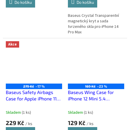
Do košíku
Do košíku
Baseus Crystal Transparentní
magnetický kryt a sada
tvrzeného skla pro iPhone 14
Pro Max
Akce
279 Kč
–17 %
169 Kč
–23 %
Baseus Safety Airbags
Baseus Wing Case for
Case for Apple iPhone 11
iPhone 12 Mini 5.4
Pro Transparent Gold
Transparent Black
Skladem
(
1 ks
)
Skladem
(
1 ks
)
229 Kč
129 Kč
/ ks
/ ks