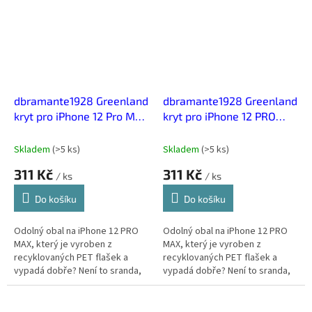
dbramante1928 Greenland
dbramante1928 Greenland
kryt pro iPhone 12 Pro Max
kryt pro iPhone 12 PRO
- Pacifická modrá
MAX - Růžový Písek
Skladem
(
>5 ks
)
Skladem
(
>5 ks
)
311 Kč
311 Kč
/ ks
/ ks
Do košíku
Do košíku
Odolný obal na iPhone 12 PRO
Odolný obal na iPhone 12 PRO
MAX, který je vyroben z
MAX, který je vyroben z
recyklovaných PET flašek a
recyklovaných PET flašek a
vypadá dobře? Není to sranda,
vypadá dobře? Není to sranda,
dánská značka dbramante1928
dánská značka dbramante1928
spojuje udržitelnost, kvalitu a
spojuje udržitelnost, kvalitu a
styl.
styl.