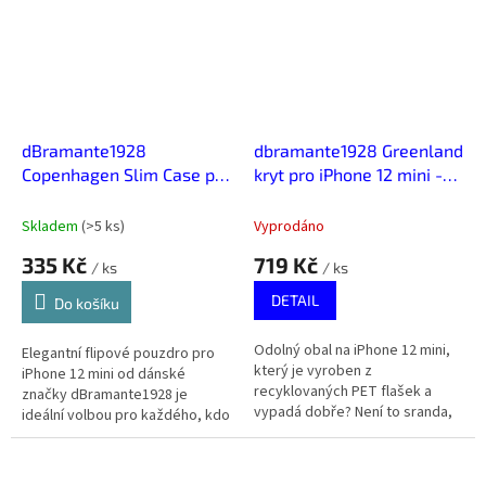
dBramante1928
dbramante1928 Greenland
Copenhagen Slim Case pro
kryt pro iPhone 12 mini -
iPhone 12 mini - Černá
Červená
Skladem
(
>5 ks
)
Vyprodáno
335 Kč
719 Kč
/ ks
/ ks
DETAIL
Do košíku
Odolný obal na iPhone 12 mini,
Elegantní flipové pouzdro pro
který je vyroben z
iPhone 12 mini od dánské
recyklovaných PET flašek a
značky dBramante1928 je
vypadá dobře? Není to sranda,
ideální volbou pro každého, kdo
dánská značka dbramante1928
chce propojit spolehlivou
spojuje udržitelnost, kvalitu a
ochranu telefonu s elegantním
styl.
vzhledem a...