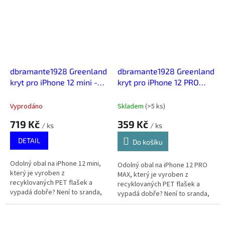
dbramante1928 Greenland
dbramante1928 Greenland
kryt pro iPhone 12 mini -
kryt pro iPhone 12 PRO
Růžová
MAX - Noční Černá
Vyprodáno
Skladem
(
>5 ks
)
719 Kč
359 Kč
/ ks
/ ks
DETAIL
Do košíku
Odolný obal na iPhone 12 mini,
Odolný obal na iPhone 12 PRO
který je vyroben z
MAX, který je vyroben z
recyklovaných PET flašek a
recyklovaných PET flašek a
vypadá dobře? Není to sranda,
vypadá dobře? Není to sranda,
dánská značka dbramante1928
dánská značka dbramante1928
spojuje udržitelnost, kvalitu a
spojuje udržitelnost, kvalitu a
styl.
styl.