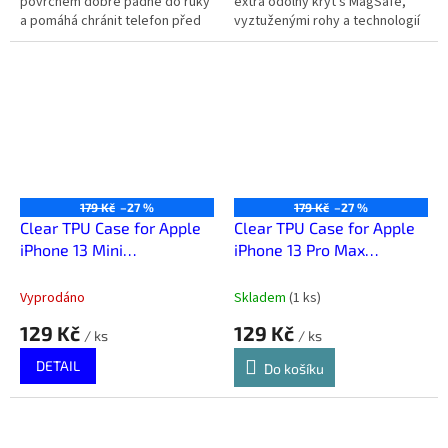
povrchem dobře padne do ruky
extra odolný kryt s MagSafe,
a pomáhá chránit telefon před
vyztuženými rohy a technologií
každodenním opotřebením.
IDS pro tlumení nárazů.
Průhledné provedení nechá...
179 Kč
–27 %
179 Kč
–27 %
Clear TPU Case for Apple
Clear TPU Case for Apple
iPhone 13 Mini
iPhone 13 Pro Max
Transparent
Transparent
Vyprodáno
Skladem
(
1 ks
)
129 Kč
129 Kč
/ ks
/ ks
DETAIL
Do košíku