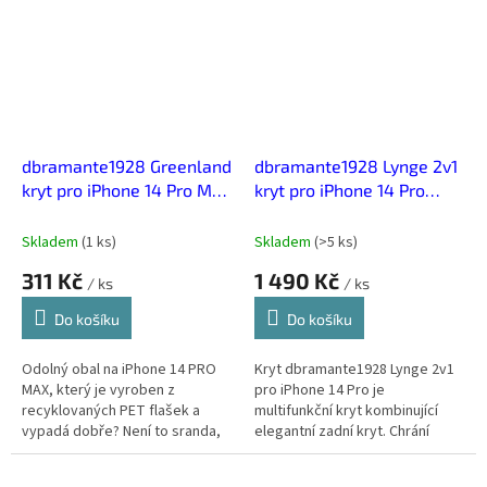
styl.
dbramante1928 Greenland
dbramante1928 Lynge 2v1
kryt pro iPhone 14 Pro Max
kryt pro iPhone 14 Pro
- Pacifická Modrá
Hnědá
Skladem
(
1 ks
)
Skladem
(
>5 ks
)
311 Kč
1 490 Kč
/ ks
/ ks
Do košíku
Do košíku
Odolný obal na iPhone 14 PRO
Kryt dbramante1928 Lynge 2v1
MAX, který je vyroben z
pro iPhone 14 Pro je
recyklovaných PET flašek a
multifunkční kryt kombinující
vypadá dobře? Není to sranda,
elegantní zadní kryt. Chrání
dánská značka dbramante1928
iPhone před poškozením a
spojuje udržitelnost, kvalitu a
zároveň nabízí prostor pro