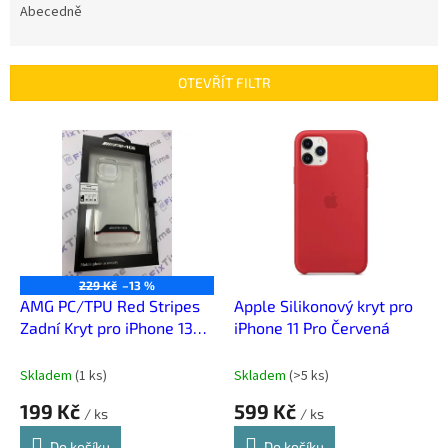
e
Abecedně
n
í
p
OTEVŘÍT FILTR
r
o
V
d
ý
u
p
k
i
t
s
ů
p
r
o
229 Kč
–13 %
d
AMG PC/TPU Red Stripes
Apple Silikonový kryt pro
u
Zadní Kryt pro iPhone 13
iPhone 11 Pro Červená
k
mini Transparent
t
Skladem
(
1 ks
)
Skladem
(
>5 ks
)
ů
199 Kč
599 Kč
/ ks
/ ks
Do košíku
Do košíku