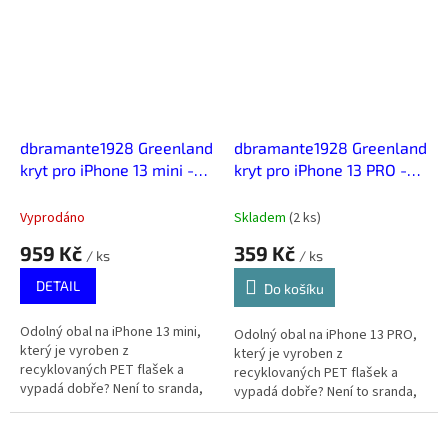
dbramante1928 Greenland
dbramante1928 Greenland
kryt pro iPhone 13 mini -
kryt pro iPhone 13 PRO -
Růžový Písek
Noční Černá
Vyprodáno
Skladem
(
2 ks
)
959 Kč
359 Kč
/ ks
/ ks
DETAIL
Do košíku
Odolný obal na iPhone 13 mini,
Odolný obal na iPhone 13 PRO,
který je vyroben z
který je vyroben z
recyklovaných PET flašek a
recyklovaných PET flašek a
vypadá dobře? Není to sranda,
vypadá dobře? Není to sranda,
dánská značka dbramante1928
dánská značka dbramante1928
spojuje udržitelnost, kvalitu a
spojuje udržitelnost, kvalitu a
styl.