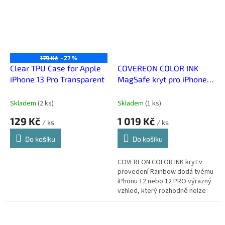
179 Kč
–27 %
Clear TPU Case for Apple
COVEREON COLOR INK
iPhone 13 Pro Transparent
MagSafe kryt pro iPhone
12/12 PRO - Rainbow
Skladem
(
2 ks
)
Skladem
(
1 ks
)
129 Kč
1 019 Kč
/ ks
/ ks
Do košíku
Do košíku
COVEREON COLOR INK kryt v
provedení Rainbow dodá tvému
iPhonu 12 nebo 12 PRO výrazný
vzhled, který rozhodně nelze
jen tak přehlédnout.