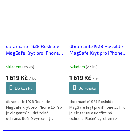
styl.
karty. Přesné...
dbramante1928 Roskilde
dbramante1928 Roskilde
MagSafe Kryt pro iPhone
MagSafe Kryt pro iPhone
15 Pro Černá
15 Pro Hnědá
Skladem
(
>5 ks
)
Skladem
(
>5 ks
)
1 619 Kč
1 619 Kč
/ ks
/ ks
Do košíku
Do košíku
dbramante1928 Roskilde
dbramante1928 Roskilde
MagSafe kryt pro iPhone 15 Pro
MagSafe kryt pro iPhone 15 Pro
je elegantní a udržitelná
je elegantní a udržitelná
ochrana. Ručně vyrobený z
ochrana. Ručně vyrobený z
odolné full-grain kůže. Přesný
odolné full-grain kůže. Přesný
design zajišťuje plný přístup k...
design zajišťuje plný přístup k...