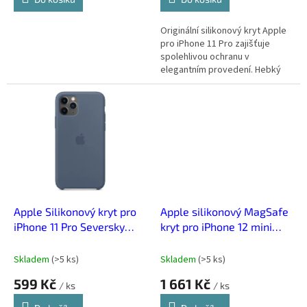
Originální silikonový kryt Apple
pro iPhone 11 Pro zajišťuje
spolehlivou ochranu v
elegantním provedení. Hebký
silikon příjemně padne do ruky a
přesně obepíná telefon.
Apple Silikonový kryt pro
Apple silikonový MagSafe
iPhone 11 Pro Seversky
kryt pro iPhone 12 mini
modrá
Citrusově růžová
Skladem
(
>5 ks
)
Skladem
(
>5 ks
)
599 Kč
1 661 Kč
/ ks
/ ks