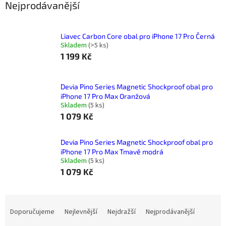
Nejprodávanější
Liavec Carbon Core obal pro iPhone 17 Pro Černá
Skladem
(
>5 ks
)
1 199 Kč
Devia Pino Series Magnetic Shockproof obal pro
iPhone 17 Pro Max Oranžová
Skladem
(
5 ks
)
1 079 Kč
Devia Pino Series Magnetic Shockproof obal pro
iPhone 17 Pro Max Tmavě modrá
Skladem
(
5 ks
)
1 079 Kč
Ř
a
Doporučujeme
Nejlevnější
Nejdražší
Nejprodávanější
z