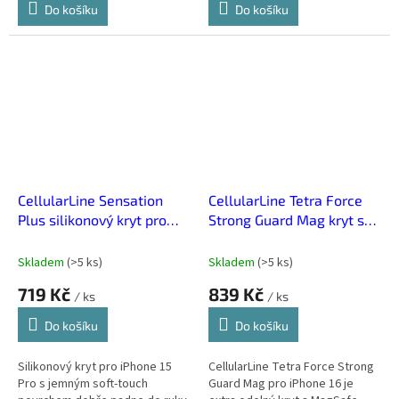
Do košíku
Do košíku
CellularLine Sensation
CellularLine Tetra Force
Plus silikonový kryt pro
Strong Guard Mag kryt s
iPhone 15 Pro
MagSafe pro iPhone 16
Skladem
(
>5 ks
)
Skladem
(
>5 ks
)
719 Kč
839 Kč
/ ks
/ ks
Do košíku
Do košíku
Silikonový kryt pro iPhone 15
CellularLine Tetra Force Strong
Pro s jemným soft-touch
Guard Mag pro iPhone 16 je