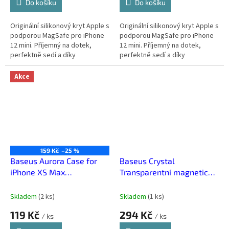
Do košíku
Do košíku
Originální silikonový kryt Apple s
Originální silikonový kryt Apple s
podporou MagSafe pro iPhone
podporou MagSafe pro iPhone
12 mini. Příjemný na dotek,
12 mini. Příjemný na dotek,
perfektně sedí a díky
perfektně sedí a díky
vestavěným magnetům se
vestavěným magnetům se
snadno přichytí k nabíječce i
snadno přichytí k nabíječce i
Akce
dalším...
dalším...
159 Kč
–25 %
Baseus Aurora Case for
Baseus Crystal
iPhone XS Max
Transparentní magnetický
Transparent Pink
kryt a sada tvrzeného skla
pro iPhone 14 Pro Max
Skladem
(
2 ks
)
Skladem
(
1 ks
)
119 Kč
294 Kč
/ ks
/ ks