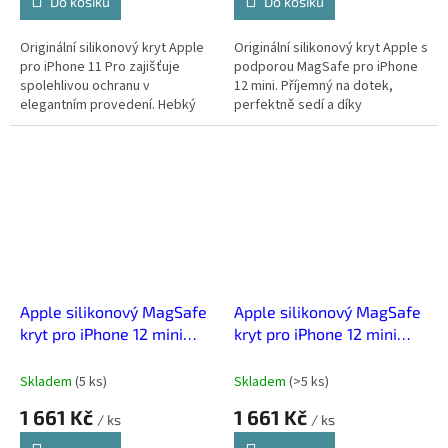
Do košíku
Do košíku
Originální silikonový kryt Apple
Originální silikonový kryt Apple s
pro iPhone 11 Pro zajišťuje
podporou MagSafe pro iPhone
spolehlivou ochranu v
12 mini. Příjemný na dotek,
elegantním provedení. Hebký
perfektně sedí a díky
silikon příjemně padne do ruky a
vestavěným magnetům se
přesně obepíná telefon.
snadno přichytí k nabíječce i
dalším...
Apple silikonový MagSafe
Apple silikonový MagSafe
kryt pro iPhone 12 mini
kryt pro iPhone 12 mini
Kumquat
Kypersky Zelená
Skladem
(
5 ks
)
Skladem
(
>5 ks
)
1 661 Kč
1 661 Kč
/ ks
/ ks