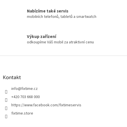
Nabízíme také servis
mobilních telefonů, tabletů a smartwatch
Výkup zařízení
odkoupíme Váš mobil za atraktivní cenu
Z
á
p
a
Kontakt
t
info
@
fixtime.cz
í
+420 703 668 000
https://www.facebook.com/fixtimeservis
fixtime.store