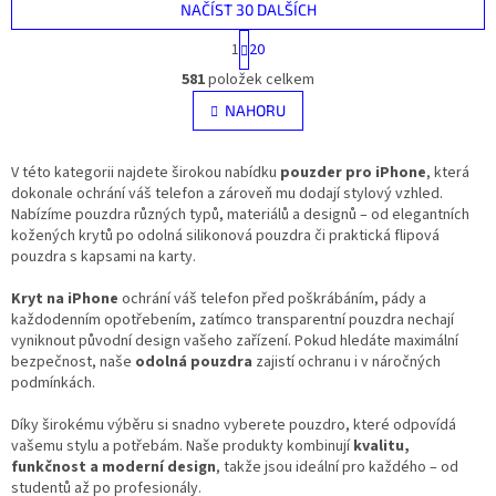
NAČÍST 30 DALŠÍCH
S
1
20
t
O
r
581
položek celkem
v
á
l
NAHORU
n
á
k
d
o
v
V této kategorii najdete širokou nabídku
a
pouzder pro iPhone
, která
á
dokonale ochrání váš telefon a zároveň mu dodají stylový vzhled.
c
n
Nabízíme pouzdra různých typů, materiálů a designů – od elegantních
í
í
kožených krytů po odolná silikonová pouzdra či praktická flipová
p
pouzdra s kapsami na karty.
r
v
Kryt na iPhone
ochrání váš telefon před poškrábáním, pády a
k
každodenním opotřebením, zatímco transparentní pouzdra nechají
y
vyniknout původní design vašeho zařízení. Pokud hledáte maximální
v
bezpečnost, naše
odolná pouzdra
ý
zajistí ochranu i v náročných
podmínkách.
p
i
Díky širokému výběru si snadno vyberete pouzdro, které odpovídá
s
vašemu stylu a potřebám. Naše produkty kombinují
u
kvalitu,
funkčnost a moderní design
, takže jsou ideální pro každého – od
studentů až po profesionály.