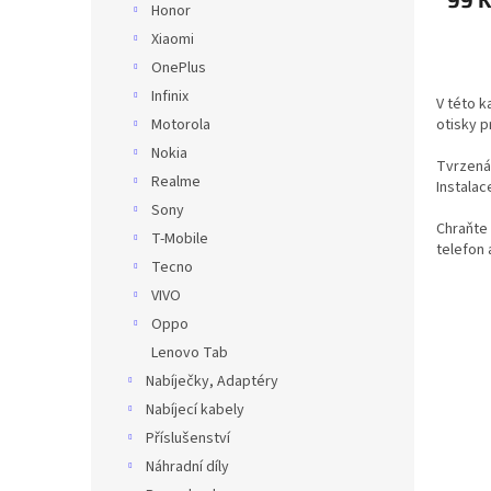
Honor
Xiaomi
OnePlus
Infinix
V této k
otisky p
Motorola
Nokia
Tvrzená 
Realme
Instalace
Sony
Chraňte 
T-Mobile
telefon 
Tecno
VIVO
Oppo
Lenovo Tab
Nabíječky, Adaptéry
Nabíjecí kabely
Příslušenství
Náhradní díly