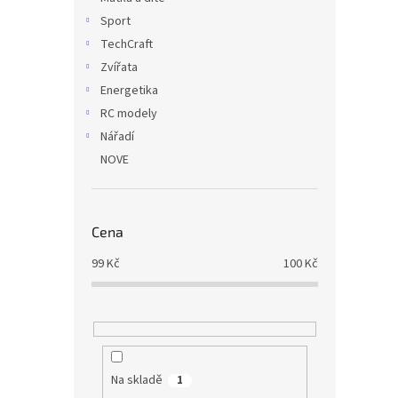
Sport
TechCraft
Zvířata
Energetika
RC modely
Nářadí
NOVE
Cena
99
Kč
100
Kč
Na skladě
1