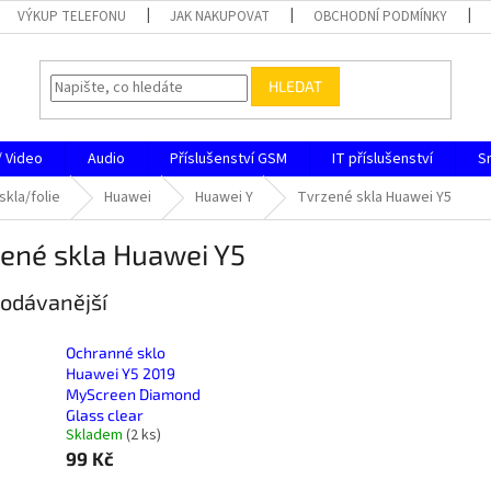
VÝKUP TELEFONU
JAK NAKUPOVAT
OBCHODNÍ PODMÍNKY
HLEDAT
/ Video
Audio
Příslušenství GSM
IT příslušenství
S
skla/folie
Huawei
Huawei Y
Tvrzené skla Huawei Y5
ené skla Huawei Y5
odávanější
Ochranné sklo
Huawei Y5 2019
MyScreen Diamond
Glass clear
Skladem
(
2 ks
)
99 Kč