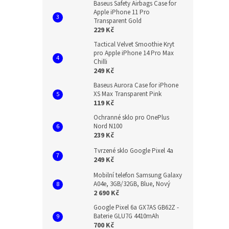
Baseus Safety Airbags Case for
Apple iPhone 11 Pro
Transparent Gold
229 Kč
Tactical Velvet Smoothie Kryt
pro Apple iPhone 14 Pro Max
Chilli
249 Kč
Baseus Aurora Case for iPhone
XS Max Transparent Pink
119 Kč
Ochranné sklo pro OnePlus
Nord N100
239 Kč
Tvrzené sklo Google Pixel 4a
249 Kč
Mobilní telefon Samsung Galaxy
A04e, 3GB/32GB, Blue, Nový
2 690 Kč
Google Pixel 6a GX7AS GB62Z -
Baterie GLU7G 4410mAh
700 Kč