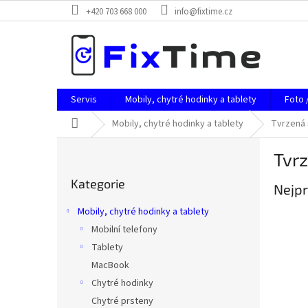
Přejít
+420 703 668 000
info@fixtime.cz
na
obsah
Servis
Mobily, chytré hodinky a tablety
Foto 
Domů
Mobily, chytré hodinky a tablety
Tvrzená 
P
Tvrz
o
Přeskočit
s
Kategorie
kategorie
Nejpr
t
r
Mobily, chytré hodinky a tablety
a
Mobilní telefony
n
Tablety
n
í
MacBook
p
Chytré hodinky
a
Chytré prsteny