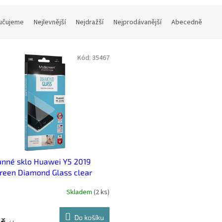
učujeme
Nejlevnější
Nejdražší
Nejprodávanější
Abecedně
Kód:
35467
nné sklo Huawei Y5 2019
reen Diamond Glass clear
Skladem
(
2 ks
)
Do košíku
Kč