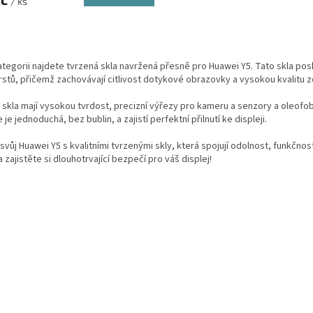
/ ks
O
v
l
ategorii najdete tvrzená skla navržená přesně pro Huawei Y5. Tato skla posk
á
rstů, přičemž zachovávají citlivost dotykové obrazovky a vysokou kvalitu z
d
a
skla mají vysokou tvrdost, precizní výřezy pro kameru a senzory a oleofob
c
 je jednoduchá, bez bublin, a zajistí perfektní přilnutí ke displeji.
í
p
svůj Huawei Y5 s kvalitními tvrzenými skly, která spojují odolnost, funkčnos
r
a zajistěte si dlouhotrvající bezpečí pro váš displej!
v
k
y
v
ý
p
i
s
u