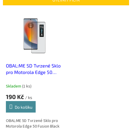
r
o
V
d
ý
u
p
k
i
t
s
ů
p
r
o
d
OBAL:ME 5D Tvrzené Sklo
u
pro Motorola Edge 50
k
Fusion Black
t
Skladem
(
1 ks
)
ů
190 Kč
/ ks
Do košíku
OBAL:ME 5D Tvrzené Sklo pro
Motorola Edge 50 Fusion Black