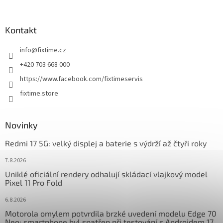
á
p
a
Kontakt
t
info
@
fixtime.cz
í
+420 703 668 000
https://www.facebook.com/fixtimeservis
fixtime.store
Novinky
Redmi 17 5G: velký displej a baterie s výdrží až čtyři roky
7.8.2026
Uniklé oficiální rendery odhalují skládací vlajkový model
Pixel 11 Pro Fold
6.8.2026
Motorola omylem potvrdila brzké uvedení modelu Edge 70
Neo: smartphone byl spatřen při testování s Androidem 17