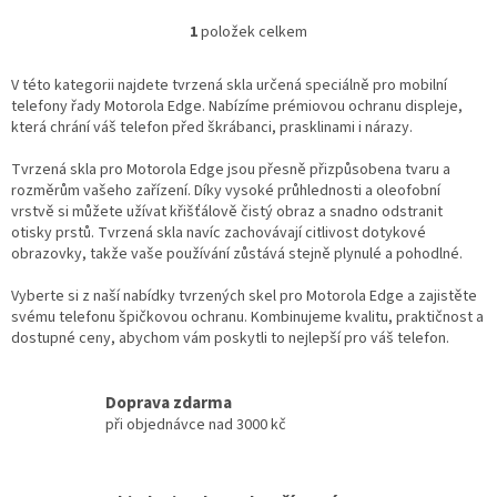
1
položek celkem
O
v
l
V této kategorii najdete tvrzená skla určená speciálně pro mobilní
á
telefony řady Motorola Edge. Nabízíme prémiovou ochranu displeje,
d
která chrání váš telefon před škrábanci, prasklinami i nárazy.
a
c
Tvrzená skla pro Motorola Edge jsou přesně přizpůsobena tvaru a
í
rozměrům vašeho zařízení. Díky vysoké průhlednosti a oleofobní
p
vrstvě si můžete užívat křišťálově čistý obraz a snadno odstranit
r
otisky prstů. Tvrzená skla navíc zachovávají citlivost dotykové
v
obrazovky, takže vaše používání zůstává stejně plynulé a pohodlné.
k
y
Vyberte si z naší nabídky tvrzených skel pro Motorola Edge a zajistěte
v
svému telefonu špičkovou ochranu. Kombinujeme kvalitu, praktičnost a
ý
dostupné ceny, abychom vám poskytli to nejlepší pro váš telefon.
p
i
s
Doprava zdarma
u
při objednávce nad 3000 kč