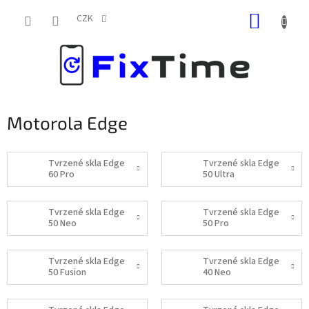
Přejít
NÁKUP
na
CZK
obsah
KOŠÍK
Motorola Edge
Tvrzené skla Edge
Tvrzené skla Edge
60 Pro
50 Ultra
Tvrzené skla Edge
Tvrzené skla Edge
50 Neo
50 Pro
Tvrzené skla Edge
Tvrzené skla Edge
50 Fusion
40 Neo