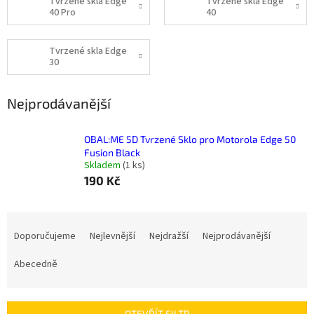
Tvrzené skla Edge
Tvrzené skla Edge
40 Pro
40
Tvrzené skla Edge
30
Nejprodávanější
OBAL:ME 5D Tvrzené Sklo pro Motorola Edge 50
Fusion Black
Skladem
(
1 ks
)
190 Kč
Ř
a
Doporučujeme
Nejlevnější
Nejdražší
Nejprodávanější
z
e
Abecedně
n
í
p
OTEVŘÍT FILTR