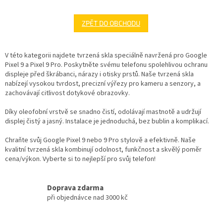
ZPĚT DO OBCHODU
V této kategorii najdete tvrzená skla speciálně navržená pro Google
Pixel 9 a Pixel 9 Pro. Poskytněte svému telefonu spolehlivou ochranu
displeje před škrábanci, nárazy i otisky prstů. Naše tvrzená skla
nabízejí vysokou tvrdost, precizní výřezy pro kameru a senzory, a
zachovávají citlivost dotykové obrazovky.
Díky oleofobní vrstvě se snadno čistí, odolávají mastnotě a udržují
displej čistý a jasný. Instalace je jednoduchá, bez bublin a komplikací.
Chraňte svůj Google Pixel 9 nebo 9 Pro stylově a efektivně. Naše
kvalitní tvrzená skla kombinují odolnost, funkčnost a skvělý poměr
cena/výkon. Vyberte si to nejlepší pro svůj telefon!
Doprava zdarma
při objednávce nad 3000 kč