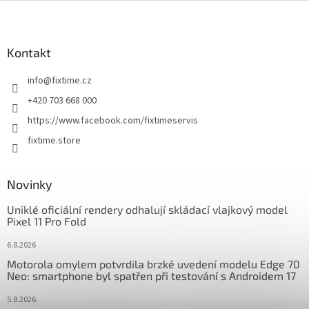
Z
á
p
a
Kontakt
t
info
@
fixtime.cz
í
+420 703 668 000
https://www.facebook.com/fixtimeservis
fixtime.store
Novinky
Uniklé oficiální rendery odhalují skládací vlajkový model
Pixel 11 Pro Fold
6.8.2026
Motorola omylem potvrdila brzké uvedení modelu Edge 70
Neo: smartphone byl spatřen při testování s Androidem 17
5.8.2026