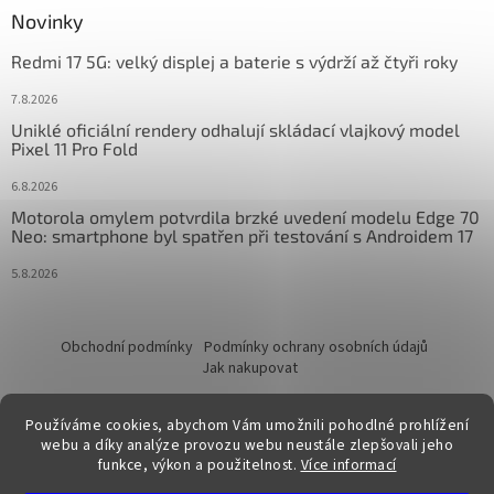
Novinky
Redmi 17 5G: velký displej a baterie s výdrží až čtyři roky
7.8.2026
Uniklé oficiální rendery odhalují skládací vlajkový model
Pixel 11 Pro Fold
6.8.2026
Motorola omylem potvrdila brzké uvedení modelu Edge 70
Neo: smartphone byl spatřen při testování s Androidem 17
5.8.2026
Obchodní podmínky
Podmínky ochrany osobních údajů
Jak nakupovat
Používáme cookies, abychom Vám umožnili pohodlné prohlížení
webu a díky analýze provozu webu neustále zlepšovali jeho
funkce, výkon a použitelnost.
Více informací
Vytvořil Shoptet