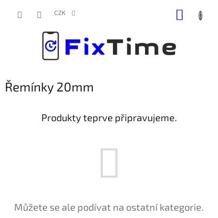
Přejít
NÁKUP
na
CZK
obsah
KOŠÍK
Řemínky 20mm
Produkty teprve připravujeme.
Můžete se ale podívat na ostatní kategorie.