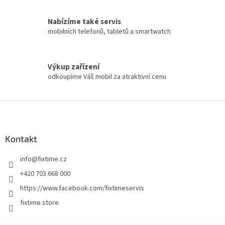
Nabízíme také servis
mobilních telefonů, tabletů a smartwatch
Výkup zařízení
odkoupíme Váš mobil za atraktivní cenu
Z
á
p
a
Kontakt
t
info
@
fixtime.cz
í
+420 703 668 000
https://www.facebook.com/fixtimeservis
fixtime.store