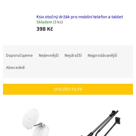
Ksix otočný držák pro mobilní telefon a tablet
Skladem
(
3 ks
)
398 Kč
Ř
a
Doporučujeme
Nejlevnější
Nejdražší
Nejprodávanější
z
e
Abecedně
n
í
p
OTEVŘÍT FILTR
r
o
V
d
ý
u
p
k
i
t
s
ů