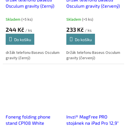
Osculum gravity (černý)
Osculum gravity (červený)
Skladem
(
>5 ks
)
Skladem
(
>5 ks
)
244 Kč
233 Kč
/ ks
/ ks
Do košíku
Do košíku
držák telefonu Baseus Osculum
Držák telefonu Baseus Osculum
gravity (černý)
gravity (červený)
Foneng folding phone
Invzi® MagFree PRO
stand CP108 White
stojánek na iPad Pro 12,9"