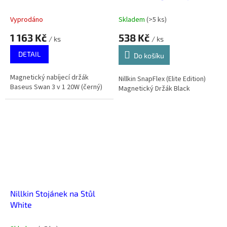
(černý)
Black
Vyprodáno
Skladem
(
>5 ks
)
1 163 Kč
538 Kč
/ ks
/ ks
DETAIL
Do košíku
Magnetický nabíjecí držák
Nillkin SnapFlex (Elite Edition)
Baseus Swan 3 v 1 20W (černý)
Magnetický Držák Black
Nillkin Stojánek na Stůl
White