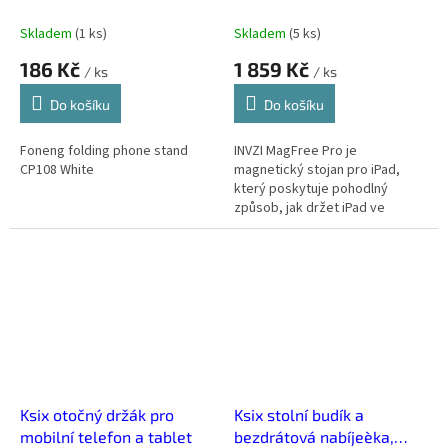
Skladem
(
1 ks
)
Skladem
(
5 ks
)
186 Kč
1 859 Kč
/ ks
/ ks
Do košíku
Do košíku
Foneng folding phone stand
INVZI MagFree Pro je
CP108 White
magnetický stojan pro iPad,
který poskytuje pohodlný
způsob, jak držet iPad ve
vzduchu. Navržený pro iPad Pro,
iPad Air a iPad 11, tento stojan
umožňuje...
Ksix otočný držák pro
Ksix stolní budík a
mobilní telefon a tablet
bezdrátová nabíjeèka,