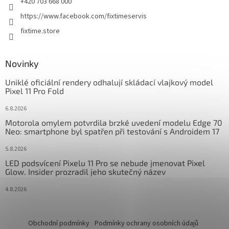
+420 703 668 000
https://www.facebook.com/fixtimeservis
fixtime.store
Novinky
Uniklé oficiální rendery odhalují skládací vlajkový model
Pixel 11 Pro Fold
6.8.2026
Motorola omylem potvrdila brzké uvedení modelu Edge 70
Neo: smartphone byl spatřen při testování s Androidem 17
5.8.2026
LED podsvícení Pixelu 11 Pro se nebude jmenovat Pixel
Glow. Insider prozradil jeho skutečný název
4.8.2026
Obchodní podmínky
Podmínky ochrany osobních údajů