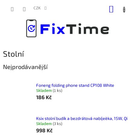
Přejít
NÁKUP
na
CZK
obsah
KOŠÍK
Stolní
Nejprodávanější
Foneng folding phone stand CP108 White
Skladem
(
1 ks
)
186 Kč
Ksix stolní budík a bezdrátová nabíjeèka, 15W, Qi
Skladem
(
3 ks
)
998 Kč