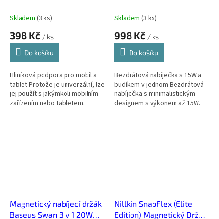
15W, Qi
Skladem
(
3 ks
)
Skladem
(
3 ks
)
398 Kč
998 Kč
/ ks
/ ks
Do košíku
Do košíku
Hliníková podpora pro mobil a
Bezdrátová nabíječka s 15W a
tablet Protože je univerzální, lze
budíkem v jednom Bezdrátová
jej použít s jakýmkoli mobilním
nabíječka s minimalistickým
zařízením nebo tabletem.
designem s výkonem až 15W.
Ideální pro videohovory nebo
Obsahuje budík a indikátor
sledování seriálů na...
stavu nabití.
Magnetický nabíjecí držák
Nillkin SnapFlex (Elite
Baseus Swan 3 v 1 20W
Edition) Magnetický Držák