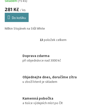
Skladem
(
>5 ks
)
281 Kč
/ ks
Do košíku
Nillkin Stojánek na Stůl White
13
položek celkem
O
v
l
á
Doprava zdarma
d
při objednávce nad 3000 kč
a
c
í
Objednejte dnes, doručíme zítra
p
u zboží které je skladem
r
v
k
y
Kamenná pobočka
v
a tisíce výdejních míst po ČR
ý