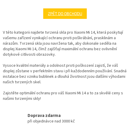
ZPĚT DO OBCHODU
V této kategorii najdete tvrzená skla pro Xiaomi Mi 14, která poskytují
vašemu zařízení vynikající ochranu proti poškrábání, prasklinám a
nárazům. Tvrzená skla jsou navržena tak, aby dokonale seděla na
displej Xiaomi Mi 14, čímž zajišťují maximální ochranu bez ovlivnění
dotykové citlivosti obrazovky.
Vysoce kvalitní materiály a odolnost proti poškození zajistí, že váš
displej zůstane v perfektním stavu i při každodenním používání. Snadná
instalace bez vzniku bublinek a dlouhá životnost jsou dalšími výhodami
našich tvrzených skel.
Zajistěte optimální ochranu pro váš Xiaomi Mi 14 a to za skvélé ceny s
našimi tvrzenými skly!
Doprava zdarma
při objednávce nad 3000 kč