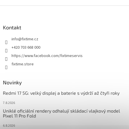
Z
á
p
a
Kontakt
t
info
@
fixtime.cz
í
+420 703 668 000
https://www.facebook.com/fixtimeservis
fixtime.store
Novinky
Redmi 17 5G: velký displej a baterie s výdrží až čtyři roky
7.8.2026
Uniklé oficiální rendery odhalují skládací vlajkový model
Pixel 11 Pro Fold
6.8.2026