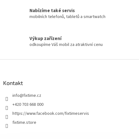
Nabízíme také servis
mobilních telefonů, tabletů a smartwatch
Výkup zařízení
odkoupíme Váš mobil za atraktivní cenu
Z
á
p
a
Kontakt
t
info
@
fixtime.cz
í
+420 703 668 000
https://www.facebook.com/fixtimeservis
fixtime.store