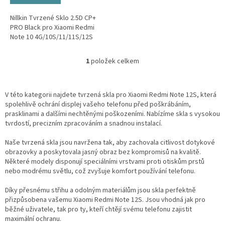
Nillkin Tvrzené Sklo 2.5D CP+
PRO Black pro Xiaomi Redmi
Note 10 4G/10S/11/11S/12S
1
položek celkem
O
v
l
á
V této kategorii najdete tvrzená skla pro Xiaomi Redmi Note 12S, která
d
spolehlivě ochrání displej vašeho telefonu před poškrábáním,
a
prasklinami a dalšími nechtěnými poškozeními. Nabízíme skla s vysokou
c
tvrdostí, precizním zpracováním a snadnou instalací.
í
p
Naše tvrzená skla jsou navržena tak, aby zachovala citlivost dotykové
r
obrazovky a poskytovala jasný obraz bez kompromisů na kvalitě.
v
Některé modely disponují speciálními vrstvami proti otiskům prstů
k
nebo modrému světlu, což zvyšuje komfort používání telefonu.
y
v
Díky přesnému střihu a odolným materiálům jsou skla perfektně
ý
přizpůsobena vašemu Xiaomi Redmi Note 12S. Jsou vhodná jak pro
p
běžné uživatele, tak pro ty, kteří chtějí svému telefonu zajistit
i
maximální ochranu.