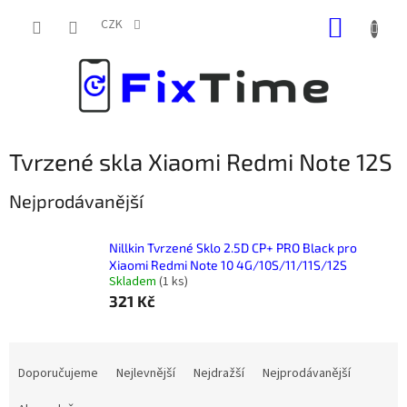
Přejít
NÁKUP
na
CZK
obsah
KOŠÍK
Tvrzené skla Xiaomi Redmi Note 12S
Nejprodávanější
Nillkin Tvrzené Sklo 2.5D CP+ PRO Black pro
Xiaomi Redmi Note 10 4G/10S/11/11S/12S
Skladem
(
1 ks
)
321 Kč
Ř
a
Doporučujeme
Nejlevnější
Nejdražší
Nejprodávanější
z