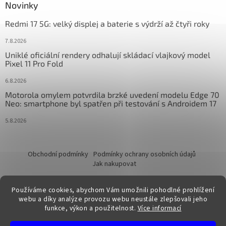
Novinky
Redmi 17 5G: velký displej a baterie s výdrží až čtyři roky
7.8.2026
Uniklé oficiální rendery odhalují skládací vlajkový model
Pixel 11 Pro Fold
6.8.2026
Motorola omylem potvrdila brzké uvedení modelu Edge 70
Neo: smartphone byl spatřen při testování s Androidem 17
5.8.2026
Obchodní podmínky
Podmínky ochrany osobních údajů
Jak nakupovat
Používáme cookies, abychom Vám umožnili pohodlné prohlížení
webu a díky analýze provozu webu neustále zlepšovali jeho
funkce, výkon a použitelnost.
Více informací
Vytvořil Shoptet