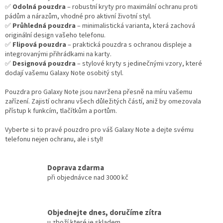
✅
Odolná pouzdra
– robustní kryty pro maximální ochranu proti
pádům a nárazům, vhodné pro aktivní životní styl.
✅
Průhledná pouzdra
– minimalistická varianta, která zachová
originální design vašeho telefonu.
✅
Flipová pouzdra
– praktická pouzdra s ochranou displeje a
integrovanými přihrádkami na karty.
✅
Designová pouzdra
– stylové kryty s jedinečnými vzory, které
dodají vašemu Galaxy Note osobitý styl.
Pouzdra pro Galaxy Note jsou navržena přesně na míru vašemu
zařízení. Zajistí ochranu všech důležitých částí, aniž by omezovala
přístup k funkcím, tlačítkům a portům.
Vyberte si to pravé pouzdro pro váš Galaxy Note a dejte svému
telefonu nejen ochranu, ale i styl!
Doprava zdarma
při objednávce nad 3000 kč
Objednejte dnes, doručíme zítra
u zboží které je skladem