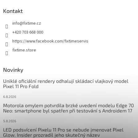
p
a
Kontakt
t
info
@
fixtime.cz
í
+420 703 668 000
https://www.facebook.com/fixtimeservis
fixtime.store
Novinky
Uniklé oficiální rendery odhalují skládací vlajkový model
Pixel 11 Pro Fold
6.8.2026
Motorola omylem potvrdila brzké uvedení modelu Edge 70
Neo: smartphone byl spatřen při testování s Androidem 17
5.8.2026
LED podsvícení Pixelu 11 Pro se nebude jmenovat Pixel
Glow. Insider prozradil jeho skutečný název