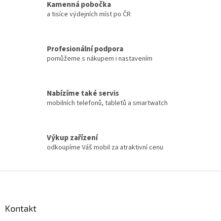
Kamenná pobočka
v
a tisíce výdejních míst po ČR
ý
p
i
s
Profesionální podpora
u
pomůžeme s nákupem i nastavením
Nabízíme také servis
mobilních telefonů, tabletů a smartwatch
Výkup zařízení
odkoupíme Váš mobil za atraktivní cenu
Z
á
p
a
Kontakt
t