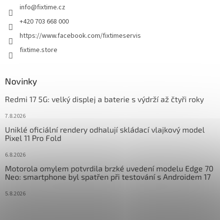
info
@
fixtime.cz
í
+420 703 668 000
https://www.facebook.com/fixtimeservis
fixtime.store
Novinky
Redmi 17 5G: velký displej a baterie s výdrží až čtyři roky
7.8.2026
Uniklé oficiální rendery odhalují skládací vlajkový model
Pixel 11 Pro Fold
6.8.2026
Motorola omylem potvrdila brzké uvedení modelu Edge 70
Neo: smartphone byl spatřen při testování s Androidem 17
5.8.2026