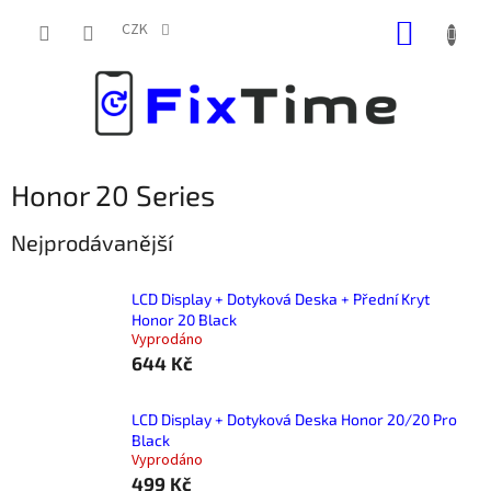
Přejít
NÁKUP
na
CZK
obsah
KOŠÍK
Honor 20 Series
Nejprodávanější
LCD Display + Dotyková Deska + Přední Kryt
Honor 20 Black
Vyprodáno
644 Kč
LCD Display + Dotyková Deska Honor 20/20 Pro
Black
Vyprodáno
499 Kč