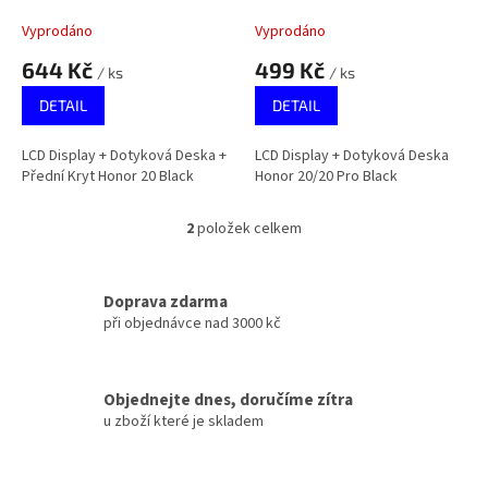
k
20 Black
Black
t
Vyprodáno
Vyprodáno
ů
644 Kč
499 Kč
/ ks
/ ks
DETAIL
DETAIL
LCD Display + Dotyková Deska +
LCD Display + Dotyková Deska
Přední Kryt Honor 20 Black
Honor 20/20 Pro Black
2
položek celkem
O
v
l
á
Doprava zdarma
d
při objednávce nad 3000 kč
a
c
í
Objednejte dnes, doručíme zítra
p
u zboží které je skladem
r
v
k
y