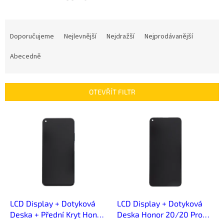
Ř
a
Doporučujeme
Nejlevnější
Nejdražší
Nejprodávanější
z
e
Abecedně
n
í
p
OTEVŘÍT FILTR
r
o
V
d
ý
u
p
k
i
t
s
ů
p
r
o
d
LCD Display + Dotyková
LCD Display + Dotyková
u
Deska + Přední Kryt Honor
Deska Honor 20/20 Pro