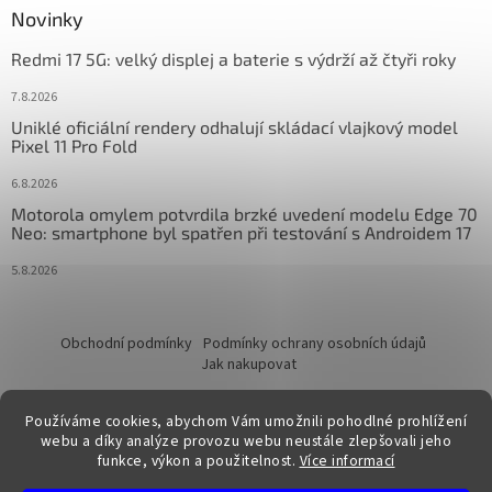
Novinky
Redmi 17 5G: velký displej a baterie s výdrží až čtyři roky
7.8.2026
Uniklé oficiální rendery odhalují skládací vlajkový model
Pixel 11 Pro Fold
6.8.2026
Motorola omylem potvrdila brzké uvedení modelu Edge 70
Neo: smartphone byl spatřen při testování s Androidem 17
5.8.2026
Obchodní podmínky
Podmínky ochrany osobních údajů
Jak nakupovat
Používáme cookies, abychom Vám umožnili pohodlné prohlížení
webu a díky analýze provozu webu neustále zlepšovali jeho
funkce, výkon a použitelnost.
Více informací
Vytvořil Shoptet