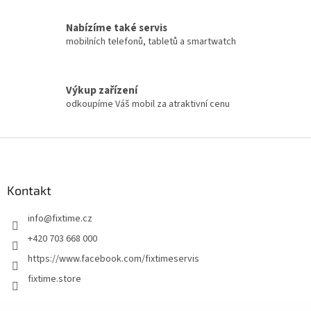
Nabízíme také servis
mobilních telefonů, tabletů a smartwatch
Výkup zařízení
odkoupíme Váš mobil za atraktivní cenu
Z
á
p
a
Kontakt
t
info
@
fixtime.cz
í
+420 703 668 000
https://www.facebook.com/fixtimeservis
fixtime.store