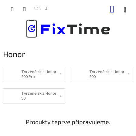
Přejít
NÁKUP
na
CZK
obsah
KOŠÍK
Honor
Tvrzené skla Honor
Tvrzené skla Honor
200 Pro
200
Tvrzené skla Honor
90
Produkty teprve připravujeme.