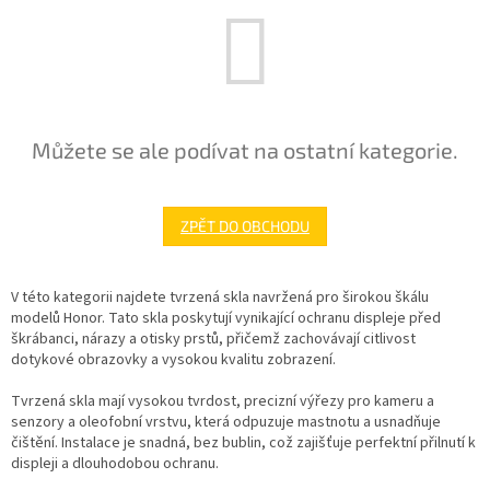
Můžete se ale podívat na ostatní kategorie.
ZPĚT DO OBCHODU
V této kategorii najdete tvrzená skla navržená pro širokou škálu
modelů Honor. Tato skla poskytují vynikající ochranu displeje před
škrábanci, nárazy a otisky prstů, přičemž zachovávají citlivost
dotykové obrazovky a vysokou kvalitu zobrazení.
Tvrzená skla mají vysokou tvrdost, precizní výřezy pro kameru a
senzory a oleofobní vrstvu, která odpuzuje mastnotu a usnadňuje
čištění. Instalace je snadná, bez bublin, což zajišťuje perfektní přilnutí k
displeji a dlouhodobou ochranu.