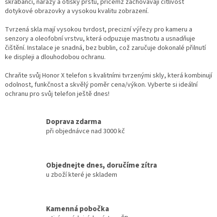
škrábanci, nárazy a otisky prstů, přičemž zachovávají citlivost
dotykové obrazovky a vysokou kvalitu zobrazení.
Tvrzená skla mají vysokou tvrdost, precizní výřezy pro kameru a
senzory a oleofobní vrstvu, která odpuzuje mastnotu a usnadňuje
čištění. Instalace je snadná, bez bublin, což zaručuje dokonalé přilnutí
ke displeji a dlouhodobou ochranu.
Chraňte svůj Honor X telefon s kvalitními tvrzenými skly, která kombinují
odolnost, funkčnost a skvělý poměr cena/výkon. Vyberte si ideální
ochranu pro svůj telefon ještě dnes!
Doprava zdarma
při objednávce nad 3000 kč
Objednejte dnes, doručíme zítra
u zboží které je skladem
Kamenná pobočka