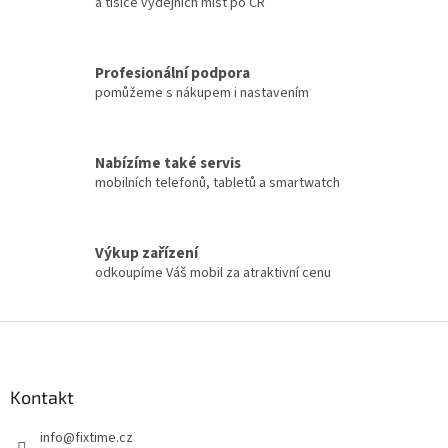
a tisíce výdejních míst po ČR
Profesionální podpora
pomůžeme s nákupem i nastavením
Nabízíme také servis
mobilních telefonů, tabletů a smartwatch
Výkup zařízení
odkoupíme Váš mobil za atraktivní cenu
Z
á
p
a
Kontakt
t
info
@
fixtime.cz
í