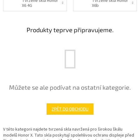
Tvrzené skla Honor
Tvrzené skla Honor
X6 4G
X6b
Produkty teprve připravujeme.
Můžete se ale podívat na ostatní kategorie.
ZPĚT DO OBCHODU
V této kategorii najdete tvrzená skla navržená pro širokou škálu
modelů Honor X. Tato skla poskytují spolehlivou ochranu displeje před