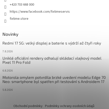
+420 703 668 000
https://www.facebook.com/fixtimeservis
fixtime.store
Novinky
Redmi 17 5G: velký displej a baterie s výdrží až čtyři roky
7.8.2026
Uniklé oficiální rendery odhalují skládací vlajkový model
Pixel 11 Pro Fold
6.8.2026
Motorola omylem potvrdila brzké uvedení modelu Edge 70
Neo: smartphone byl spatřen při testování s Androidem 17
5.8.2026
Obchodní podmínky
Podmínky ochrany osobních údajů