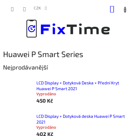
Přejít
NÁKUP
na
CZK
obsah
KOŠÍK
Huawei P Smart Series
Nejprodávanější
LCD Display + Dotyková Deska + Přední Kryt
Huawei P Smart 2021
Vyprodáno
450 Kč
LCD Display + Dotyková deska Huawei P Smart
2021
Vyprodáno
402 Kč