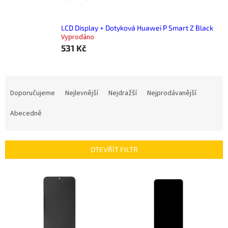
LCD Display + Dotyková Huawei P Smart Z Black
Vyprodáno
531 Kč
Ř
a
Doporučujeme
Nejlevnější
Nejdražší
Nejprodávanější
z
e
Abecedně
n
í
p
OTEVŘÍT FILTR
r
o
V
d
ý
u
p
k
i
t
s
ů