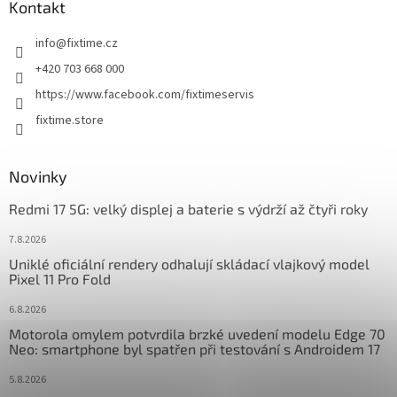
a
Kontakt
t
info
@
fixtime.cz
í
+420 703 668 000
https://www.facebook.com/fixtimeservis
fixtime.store
Novinky
Redmi 17 5G: velký displej a baterie s výdrží až čtyři roky
7.8.2026
Uniklé oficiální rendery odhalují skládací vlajkový model
Pixel 11 Pro Fold
6.8.2026
Motorola omylem potvrdila brzké uvedení modelu Edge 70
Neo: smartphone byl spatřen při testování s Androidem 17
5.8.2026