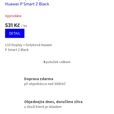
Huawei P Smart Z Black
Vyprodáno
531 Kč
/ ks
DETAIL
LCD Display + Dotyková Huawei
P Smart Z Black
5
položek celkem
O
v
l
á
Doprava zdarma
d
při objednávce nad 3000 kč
a
c
í
Objednejte dnes, doručíme zítra
p
u zboží které je skladem
r
v