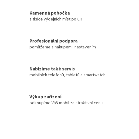
k
y
Kamenná pobočka
v
a tisíce výdejních míst po ČR
ý
p
i
s
Profesionální podpora
u
pomůžeme s nákupem i nastavením
Nabízíme také servis
mobilních telefonů, tabletů a smartwatch
Výkup zařízení
odkoupíme Váš mobil za atraktivní cenu
Z
á
p