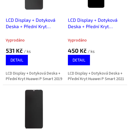
p
r
o
d
LCD Display + Dotyková
LCD Display + Dotyková
u
Deska + Přední Kryt
Deska + Přední Kryt
k
Huawei P Smart 2019
Huawei P Smart 2021
t
Vyprodáno
Vyprodáno
ů
531 Kč
450 Kč
/ ks
/ ks
DETAIL
DETAIL
LCD Display + Dotyková Deska +
LCD Display + Dotyková Deska +
Přední Kryt Huawei P Smart 2019
Přední Kryt Huawei P Smart 2021