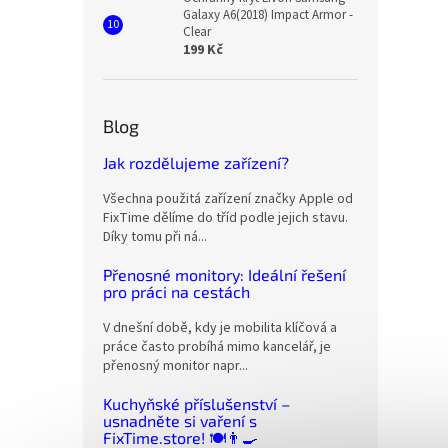
Galaxy A6(2018) Impact Armor -
Clear
199 Kč
Blog
Jak rozdělujeme zařízení?
Všechna použitá zařízení značky Apple od
FixTime dělíme do tříd podle jejich stavu.
Díky tomu při ná...
Přenosné monitory: Ideální řešení
pro práci na cestách
V dnešní době, kdy je mobilita klíčová a
práce často probíhá mimo kancelář, je
přenosný monitor napr...
Kuchyňské příslušenství –
usnadněte si vaření s
FixTime.store! 🍽️👨‍🍳