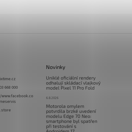
Novinky
Uniklé oficiální rendery
fixtime.cz
odhalují skládací vlajkový
03 668 000
model Pixel 11 Pro Fold
//www.facebook.co
6.8.2026
imeservis
Motorola omylem
e.store
potvrdila brzké uvedení
modelu Edge 70 Neo:
smartphone byl spatřen
při testování s
Androidem 17