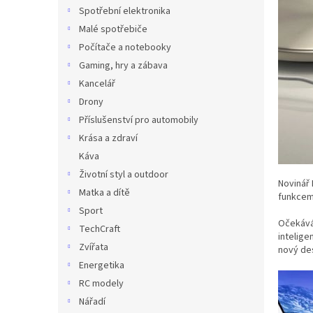
n
Spotřební elektronika
e
Malé spotřebiče
l
Počítače a notebooky
Gaming, hry a zábava
Kancelář
Drony
Příslušenství pro automobily
Krása a zdraví
Káva
Životní styl a outdoor
Novinář 
Matka a dítě
funkcemi
Sport
Očekává 
TechCraft
intelige
Zvířata
nový de
Energetika
RC modely
Nářadí