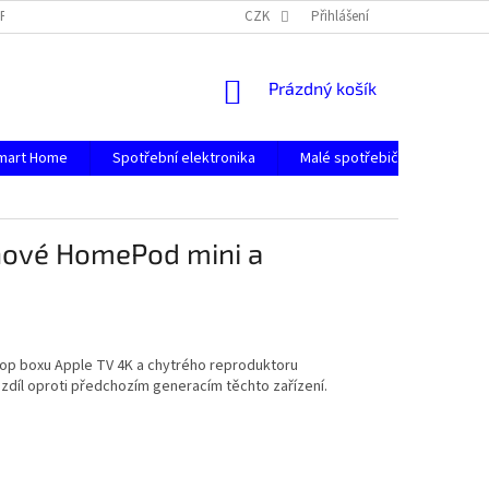
PODMÍNKY OCHRANY OSOBNÍCH ÚDAJŮ
CZK
Přihlášení
NÁKUPNÍ
Prázdný košík
KOŠÍK
mart Home
Spotřební elektronika
Malé spotřebiče
Počít
 nové HomePod mini a
top boxu Apple TV 4K a chytrého reproduktoru
zdíl oproti předchozím generacím těchto zařízení.