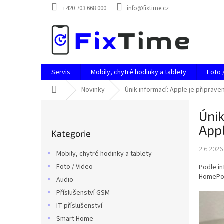
Přejít
+420 703 668 000
info@fixtime.cz
na
obsah
Servis
Mobily, chytré hodinky a tablety
Foto 
Domů
Novinky
Únik informací: Apple je připrav
P
Únik
o
Přeskočit
s
App
Kategorie
kategorie
t
r
2.6.2026
Mobily, chytré hodinky a tablety
a
Foto / Video
Podle i
n
HomePod 
Audio
n
í
Příslušenství GSM
p
IT příslušenství
a
Smart Home