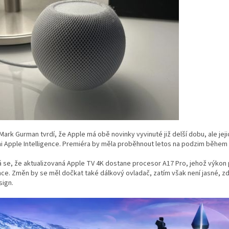
Mark Gurman tvrdí, že Apple má obě novinky vyvinuté již delší dobu, ale jeji
 Apple Intelligence. Premiéra by měla proběhnout letos na podzim během 
se, že aktualizovaná Apple TV 4K dostane procesor A17 Pro, jehož výkon p
nce. Změn by se měl dočkat také dálkový ovladač, zatím však není jasné, 
sign.