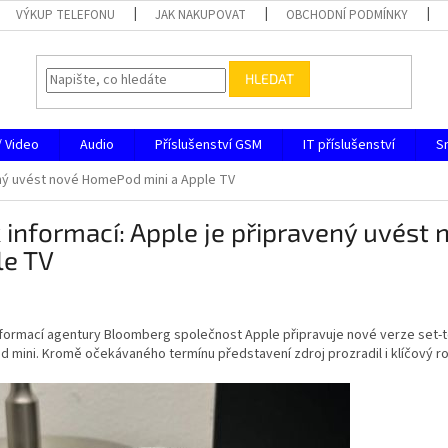
VÝKUP TELEFONU
JAK NAKUPOVAT
OBCHODNÍ PODMÍNKY
HLEDAT
/ Video
Audio
Příslušenství GSM
IT příslušenství
S
ený uvést nové HomePod mini a Apple TV
 informací: Apple je připravený uvést
le TV
nformací agentury Bloomberg společnost Apple připravuje nové verze set-
mini. Kromě očekávaného termínu představení zdroj prozradil i klíčový ro