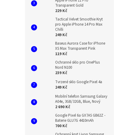
Apple iPhone 11 Pro
Transparent Gold
229 Kč
Tactical Velvet Smoothie Kryt
pro Apple iPhone 14 Pro Max
Chilli
249 Kč
Baseus Aurora Case for iPhone
XS Max Transparent Pink
119 Kč
Ochranné sklo pro OnePlus
Nord N100
239 Kč
Tvrzené sklo Google Pixel 4a
249 Kč
Mobilní telefon Samsung Galaxy
A04e, 3GB/32GB, Blue, Nový
2 690 Kč
Google Pixel 6a GX7AS GB62Z -
Baterie GLU7G 4410mAh
700 Kč
Ochranný kryt Livon Samsung