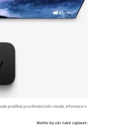
bude probíhat prostřednictvím cloudu. Informace o
Mohlo by v
á
s tak
é
zaj
í
mat: