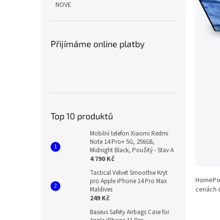
NOVE
Přijímáme online platby
Top 10 produktů
Mobilní telefon Xiaomi Redmi
Note 14 Pro+ 5G, 256GB,
Midnight Black, Použitý - Stav A
4 790 Kč
Tactical Velvet Smoothie Kryt
HomePod 
pro Apple iPhone 14 Pro Max
cenách o
Maldives
249 Kč
Baseus Safety Airbags Case for