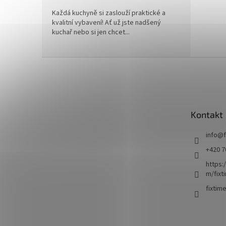
Každá kuchyně si zaslouží praktické a
kvalitní vybavení! Ať už jste nadšený
kuchař nebo si jen chcet...
Z
á
p
a
t
Kontakt
í
info
@
+420 7
https:
m/fixt
fixtim