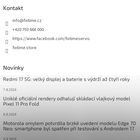
p
a
Kontakt
t
info
@
fixtime.cz
í
+420 703 668 000
https://www.facebook.com/fixtimeservis
fixtime.store
Novinky
Redmi 17 5G: velký displej a baterie s výdrží až čtyři roky
7.8.2026
Uniklé oficiální rendery odhalují skládací vlajkový model
Pixel 11 Pro Fold
6.8.2026
Motorola omylem potvrdila brzké uvedení modelu Edge 70
Neo: smartphone byl spatřen při testování s Androidem 17
5.8.2026