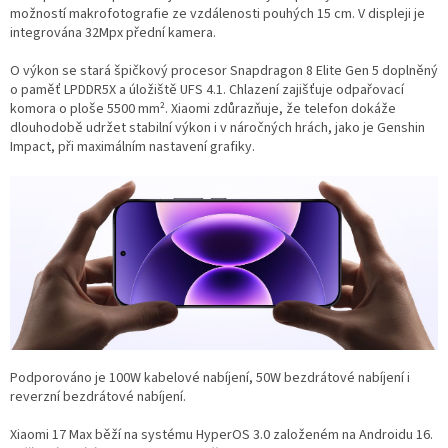
možností makrofotografie ze vzdálenosti pouhých 15 cm. V displeji je
integrována 32Mpx přední kamera.
O výkon se stará špičkový procesor Snapdragon 8 Elite Gen 5 doplněný
o paměť LPDDR5X a úložiště UFS 4.1. Chlazení zajišťuje odpařovací
komora o ploše 5500 mm². Xiaomi zdůrazňuje, že telefon dokáže
dlouhodobě udržet stabilní výkon i v náročných hrách, jako je Genshin
Impact, při maximálním nastavení grafiky.
Podporováno je 100W kabelové nabíjení, 50W bezdrátové nabíjení i
reverzní bezdrátové nabíjení.
Xiaomi 17 Max běží na systému HyperOS 3.0 založeném na Androidu 16.