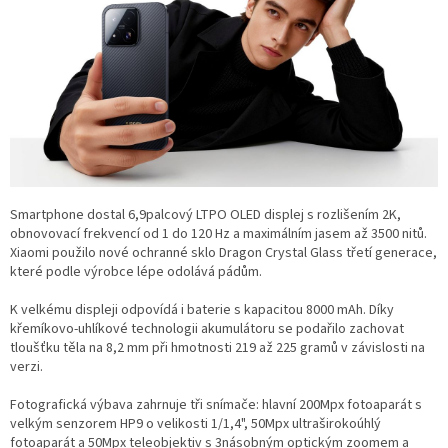
Smartphone dostal 6,9palcový LTPO OLED displej s rozlišením 2K,
obnovovací frekvencí od 1 do 120 Hz a maximálním jasem až 3500 nitů.
Xiaomi použilo nové ochranné sklo Dragon Crystal Glass třetí generace,
které podle výrobce lépe odolává pádům.
K velkému displeji odpovídá i baterie s kapacitou 8000 mAh. Díky
křemíkovo-uhlíkové technologii akumulátoru se podařilo zachovat
tloušťku těla na 8,2 mm při hmotnosti 219 až 225 gramů v závislosti na
verzi.
Fotografická výbava zahrnuje tři snímače: hlavní 200Mpx fotoaparát s
velkým senzorem HP9 o velikosti 1/1,4", 50Mpx ultraširokoúhlý
fotoaparát a 50Mpx teleobjektiv s 3násobným optickým zoomem a