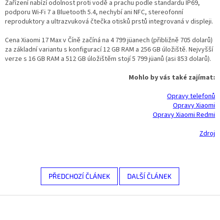
Zařízení nabízí odolnost proti vodě a prachu podle standardu IP69,
podporu Wi-Fi 7 a Bluetooth 5.4, nechybí ani NFC, stereofonní
reproduktory a ultrazvuková čtečka otisků prstů integrovaná v displeji.
Cena Xiaomi 17 Max v Číně začíná na 4 799 jüanech (přibližně 705 dolarů)
za základní variantu s konfigurací 12 GB RAM a 256 GB úložiště. Nejvyšší
verze s 16 GB RAM a 512 GB úložištěm stojí 5 799 jüanů (asi 853 dolarů).
Mohlo by v
á
s tak
é
zaj
í
mat:
Opravy telefonů
Opravy Xiaomi
Opravy Xiaomi Redmi
Zdroj
PŘEDCHOZÍ ČLÁNEK
DALŠÍ ČLÁNEK
Z
á