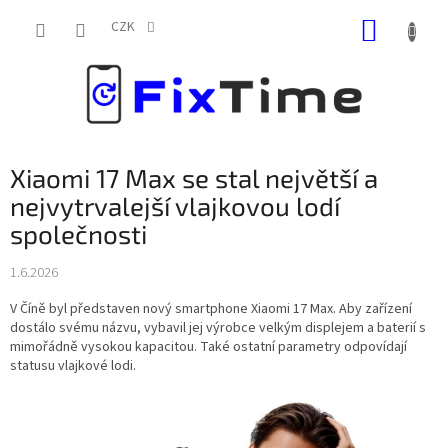
Přejít
NÁKUP
na
CZK
obsah
KOŠÍK
Xiaomi 17 Max se stal největší a
nejvytrvalejší vlajkovou lodí
společnosti
1.6.2026
V Číně byl představen nový smartphone Xiaomi 17 Max. Aby zařízení
dostálo svému názvu, vybavil jej výrobce velkým displejem a baterií s
mimořádně vysokou kapacitou. Také ostatní parametry odpovídají
statusu vlajkové lodi.