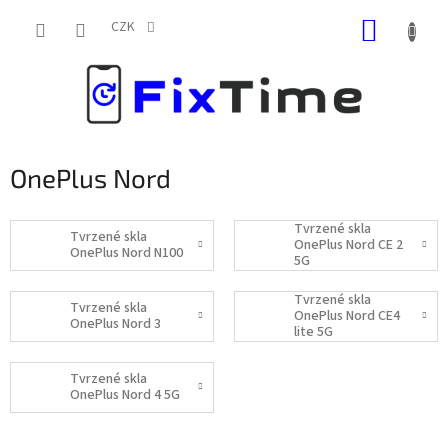
Přejít
NÁKUP
na
CZK
obsah
KOŠÍK
OnePlus Nord
Tvrzené skla
Tvrzené skla
OnePlus Nord CE 2
OnePlus Nord N100
5G
Tvrzené skla
Tvrzené skla
OnePlus Nord CE4
OnePlus Nord 3
lite 5G
Tvrzené skla
OnePlus Nord 4 5G