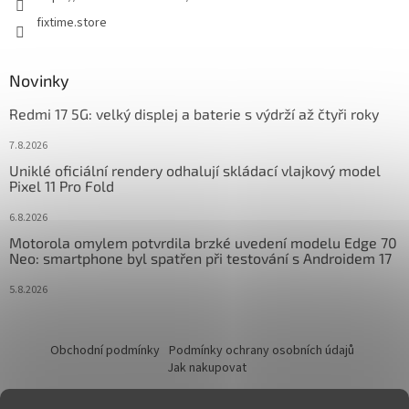
fixtime.store
Novinky
Redmi 17 5G: velký displej a baterie s výdrží až čtyři roky
7.8.2026
Uniklé oficiální rendery odhalují skládací vlajkový model
Pixel 11 Pro Fold
6.8.2026
Motorola omylem potvrdila brzké uvedení modelu Edge 70
Neo: smartphone byl spatřen při testování s Androidem 17
5.8.2026
Obchodní podmínky
Podmínky ochrany osobních údajů
Jak nakupovat