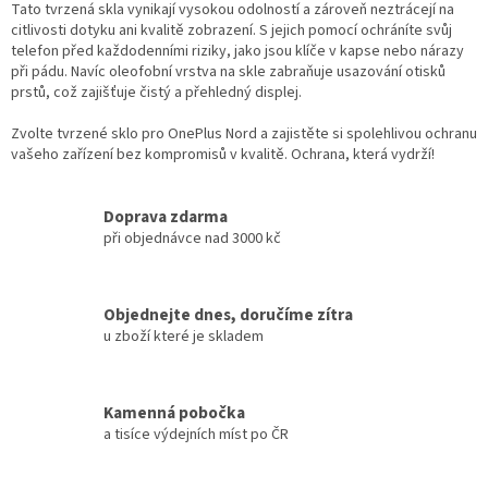
Tato tvrzená skla vynikají vysokou odolností a zároveň neztrácejí na
citlivosti dotyku ani kvalitě zobrazení. S jejich pomocí ochráníte svůj
telefon před každodenními riziky, jako jsou klíče v kapse nebo nárazy
při pádu. Navíc oleofobní vrstva na skle zabraňuje usazování otisků
prstů, což zajišťuje čistý a přehledný displej.
Zvolte tvrzené sklo pro OnePlus Nord a zajistěte si spolehlivou ochranu
vašeho zařízení bez kompromisů v kvalitě. Ochrana, která vydrží!
Doprava zdarma
při objednávce nad 3000 kč
Objednejte dnes, doručíme zítra
u zboží které je skladem
Kamenná pobočka
a tisíce výdejních míst po ČR