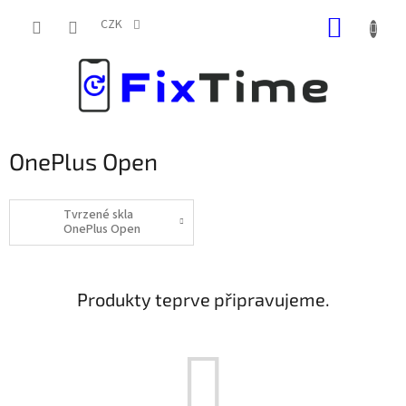
Přejít
NÁKUP
na
CZK
obsah
KOŠÍK
OnePlus Open
Tvrzené skla
OnePlus Open
Produkty teprve připravujeme.