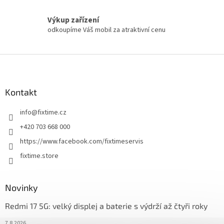
Výkup zařízení
odkoupíme Váš mobil za atraktivní cenu
Z
á
p
a
Kontakt
t
info
@
fixtime.cz
í
+420 703 668 000
https://www.facebook.com/fixtimeservis
fixtime.store
Novinky
Redmi 17 5G: velký displej a baterie s výdrží až čtyři roky
7.8.2026