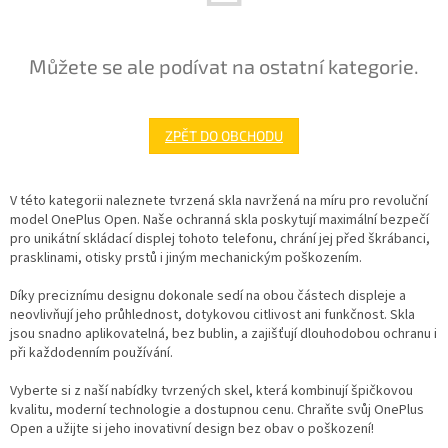
Můžete se ale podívat na ostatní kategorie.
ZPĚT DO OBCHODU
V této kategorii naleznete tvrzená skla navržená na míru pro revoluční
model OnePlus Open. Naše ochranná skla poskytují maximální bezpečí
pro unikátní skládací displej tohoto telefonu, chrání jej před škrábanci,
prasklinami, otisky prstů i jiným mechanickým poškozením.
Díky preciznímu designu dokonale sedí na obou částech displeje a
neovlivňují jeho průhlednost, dotykovou citlivost ani funkčnost. Skla
jsou snadno aplikovatelná, bez bublin, a zajišťují dlouhodobou ochranu i
při každodenním používání.
Vyberte si z naší nabídky tvrzených skel, která kombinují špičkovou
kvalitu, moderní technologie a dostupnou cenu. Chraňte svůj OnePlus
Open a užijte si jeho inovativní design bez obav o poškození!