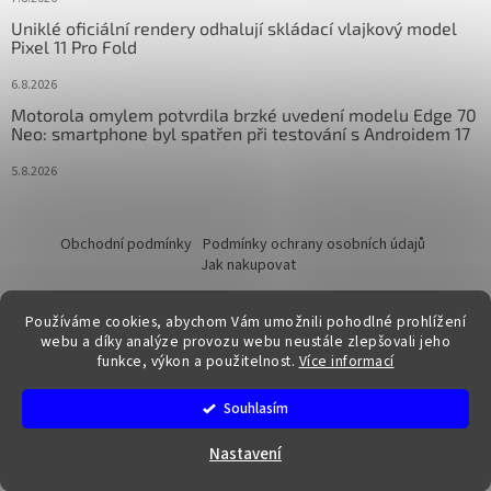
Uniklé oficiální rendery odhalují skládací vlajkový model
Pixel 11 Pro Fold
6.8.2026
Motorola omylem potvrdila brzké uvedení modelu Edge 70
Neo: smartphone byl spatřen při testování s Androidem 17
5.8.2026
Obchodní podmínky
Podmínky ochrany osobních údajů
Jak nakupovat
Používáme cookies, abychom Vám umožnili pohodlné prohlížení
webu a díky analýze provozu webu neustále zlepšovali jeho
funkce, výkon a použitelnost.
Více informací
Vytvořil Shoptet
Souhlasím
Copyright 2026
FixTime.store
. Všechna práva vyhrazena.
Nastavení