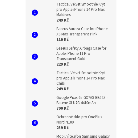
Tactical Velvet Smoothie Kryt
pro Apple iPhone 14 Pro Max
Maldives
249 Kč
Baseus Aurora Case for iPhone
XS Max Transparent Pink
119 Kč
Baseus Safety Airbags Case for
Apple iPhone 11 Pro
Transparent Gold
229 Kč
Tactical Velvet Smoothie Kryt
pro Apple iPhone 14 Pro Max
Chilli
249 Kč
Google Pixel 6a GX7AS GB62Z -
Baterie GLU7G 4410mAh
700 Kč
Ochranné sklo pro OnePlus
Nord N100
239 Kč
Mobilní telefon Samsung Galaxy