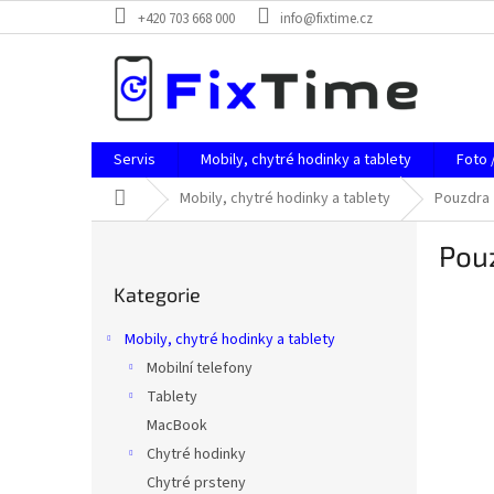
Přejít
+420 703 668 000
info@fixtime.cz
na
obsah
Servis
Mobily, chytré hodinky a tablety
Foto 
Domů
Mobily, chytré hodinky a tablety
Pouzdra
P
Pou
o
Přeskočit
s
Kategorie
kategorie
t
r
Mobily, chytré hodinky a tablety
a
Mobilní telefony
n
Tablety
n
í
MacBook
p
Chytré hodinky
a
Chytré prsteny