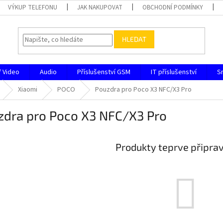
VÝKUP TELEFONU
JAK NAKUPOVAT
OBCHODNÍ PODMÍNKY
HLEDAT
/ Video
Audio
Příslušenství GSM
IT příslušenství
S
Xiaomi
POCO
Pouzdra pro Poco X3 NFC/X3 Pro
zdra pro Poco X3 NFC/X3 Pro
Produkty teprve připra