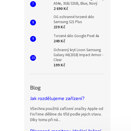
A04e, 3GB/32GB, Blue, Nový
2 690 Kč
OG ochranné tvrzené sklo
Samsung S21 Plus
239 Kč
Tvrzené sklo Google Pixel 4a
249 Kč
Ochranný kryt Livon Samsung
Galaxy A6(2018) Impact Armor -
Clear
199 Kč
Blog
Jak rozdělujeme zařízení?
Všechna použitá zařízení značky Apple od
FixTime dělíme do tříd podle jejich stavu.
Díky tomu při ná...
Přenosné monitory: Ideální řešení