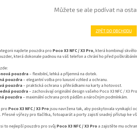
Můžete se ale podívat na osta
ZPĚT DO OBCHODU
ategorii najdete pouzdra pro
Poco X3 NFC / X3 Pro
, která kombinují skvěl
ouzder, která dokonale padnou na váš telefon a chrání ho před poškrábán
 zde:
konová pouzdra
– flexibilní, lehká a příjemná na dotek.
ná pouzdra
– elegantní volba pro luxusní vzhled a ochranu.
ová pouzdra
– praktická ochrana s přihrádkami na karty a hotovost.
ledná pouzdra
– zachovávají originální design vašeho Poco X3 NFC / X3 Pro
ná pouzdra
– maximální ochrana proti pádům a náročným podmínkám.
 pro
Poco X3 NFC / X3 Pro
jsou navržena tak, aby poskytovala vynikající 
. Přesné výřezy pro tlačítka, fotoaparát a porty zajistí snadný přístup ke 
si to nejlepší pouzdro pro svůj
Poco X3 NFC / X3 Pro
a zajistěte mu ochranu