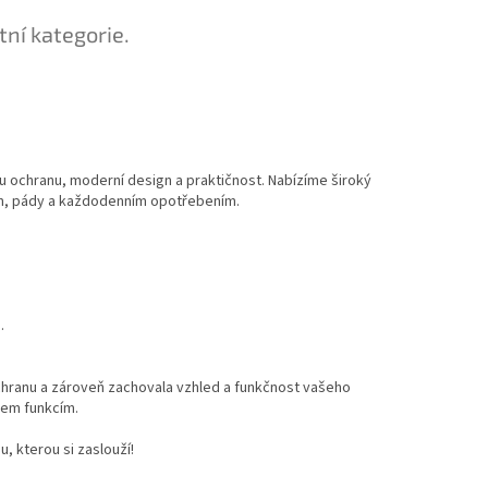
tní kategorie.
ou ochranu, moderní design a praktičnost. Nabízíme široký
ím, pády a každodenním opotřebením.
.
ochranu a zároveň zachovala vzhled a funkčnost vašeho
všem funkcím.
, kterou si zaslouží!