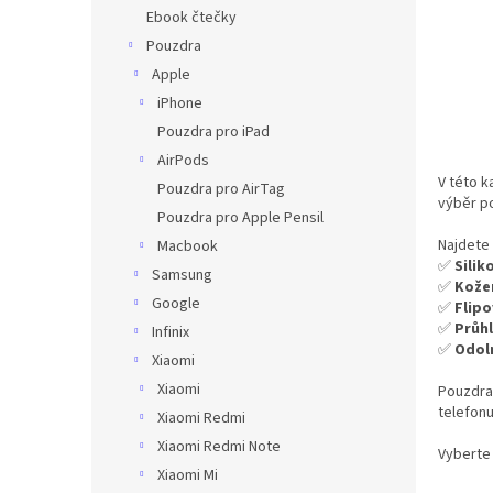
n
Ebook čtečky
e
Pouzdra
l
Apple
iPhone
Pouzdra pro iPad
AirPods
V této k
Pouzdra pro AirTag
výběr p
Pouzdra pro Apple Pensil
Najdete
Macbook
✅
Sili
Samsung
✅
Kože
Google
✅
Flip
✅
Průh
Infinix
✅
Odol
Xiaomi
Xiaomi
Pouzdra
telefonu
Xiaomi Redmi
Xiaomi Redmi Note
Vyberte 
Xiaomi Mi