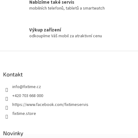
Nabízíme také servis
mobilních telefonů, tabletů a smartwatch
Výkup zařízení
odkoupíme Váš mobil za atraktivní cenu
Z
á
p
a
Kontakt
t
info
@
fixtime.cz
í
+420 703 668 000
https://www.facebook.com/fixtimeservis
fixtime.store
Novinky