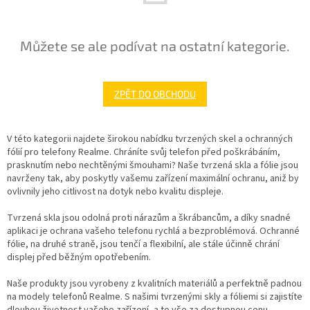
Můžete se ale podívat na ostatní kategorie.
ZPĚT DO OBCHODU
V této kategorii najdete širokou nabídku tvrzených skel a ochranných
fólií pro telefony Realme. Chráníte svůj telefon před poškrábáním,
prasknutím nebo nechtěnými šmouhami? Naše tvrzená skla a fólie jsou
navrženy tak, aby poskytly vašemu zařízení maximální ochranu, aniž by
ovlivnily jeho citlivost na dotyk nebo kvalitu displeje.
Tvrzená skla jsou odolná proti nárazům a škrábancům, a díky snadné
aplikaci je ochrana vašeho telefonu rychlá a bezproblémová. Ochranné
fólie, na druhé straně, jsou tenčí a flexibilní, ale stále účinně chrání
displej před běžným opotřebením.
Naše produkty jsou vyrobeny z kvalitních materiálů a perfektně padnou
na modely telefonů Realme. S našimi tvrzenými skly a fóliemi si zajistíte
dlouhou životnost vašeho zařízení, a to vše za dostupnou cenu.