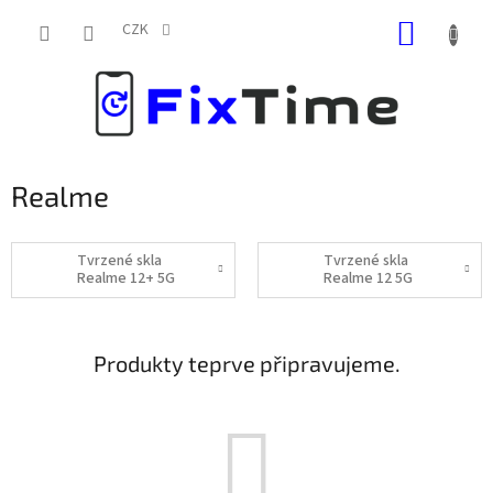
Přejít
NÁKUP
na
CZK
obsah
KOŠÍK
Realme
Tvrzené skla
Tvrzené skla
Realme 12+ 5G
Realme 12 5G
Produkty teprve připravujeme.