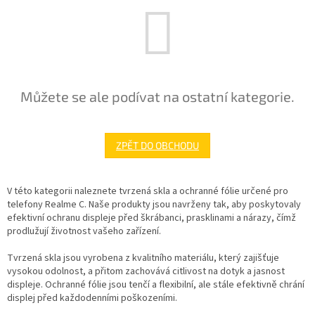
Můžete se ale podívat na ostatní kategorie.
ZPĚT DO OBCHODU
V této kategorii naleznete tvrzená skla a ochranné fólie určené pro
telefony Realme C. Naše produkty jsou navrženy tak, aby poskytovaly
efektivní ochranu displeje před škrábanci, prasklinami a nárazy, čímž
prodlužují životnost vašeho zařízení.
Tvrzená skla jsou vyrobena z kvalitního materiálu, který zajišťuje
vysokou odolnost, a přitom zachovává citlivost na dotyk a jasnost
displeje. Ochranné fólie jsou tenčí a flexibilní, ale stále efektivně chrání
displej před každodenními poškozeními.