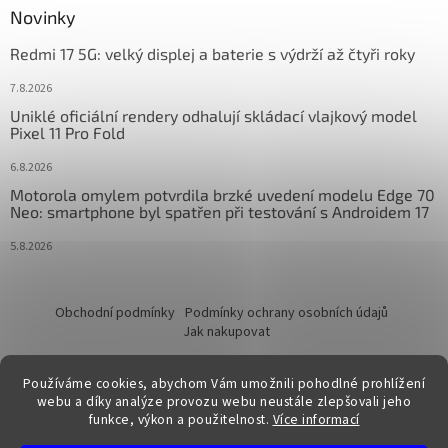
Novinky
Redmi 17 5G: velký displej a baterie s výdrží až čtyři roky
7.8.2026
Uniklé oficiální rendery odhalují skládací vlajkový model
Pixel 11 Pro Fold
6.8.2026
Motorola omylem potvrdila brzké uvedení modelu Edge 70
Neo: smartphone byl spatřen při testování s Androidem 17
5.8.2026
Obchodní podmínky
Podmínky ochrany osobních údajů
Jak nakupovat
Používáme cookies, abychom Vám umožnili pohodlné prohlížení
webu a díky analýze provozu webu neustále zlepšovali jeho
funkce, výkon a použitelnost.
Více informací
Vytvořil Shoptet