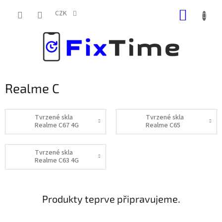
Přejít
NÁKUP
na
CZK
obsah
KOŠÍK
Realme C
Tvrzené skla
Tvrzené skla
Realme C67 4G
Realme C65
Tvrzené skla
Realme C63 4G
Produkty teprve připravujeme.