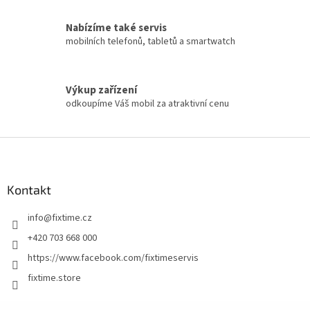
Nabízíme také servis
mobilních telefonů, tabletů a smartwatch
Výkup zařízení
odkoupíme Váš mobil za atraktivní cenu
Z
á
p
a
Kontakt
t
info
@
fixtime.cz
í
+420 703 668 000
https://www.facebook.com/fixtimeservis
fixtime.store