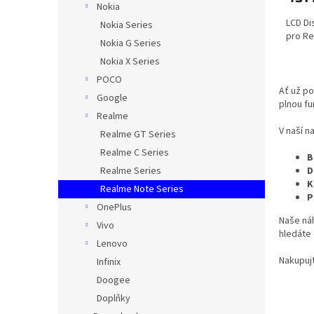
Nokia
LCD Di
Nokia Series
pro Re
Nokia G Series
Nokia X Series
POCO
Ať už po
Google
plnou fu
Realme
V naší n
Realme GT Series
Realme C Series
B
D
Realme Series
K
Realme Note Series
P
OnePlus
Naše náh
Vivo
hledáte 
Lenovo
Nakupujt
Infinix
Doogee
Doplňky