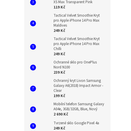
XS Max Transparent Pink
119 Kč
Tactical Velvet Smoothie Kryt
pro Apple iPhone 14 Pro Max
Maldives
249 Kč
Tactical Velvet Smoothie Kryt
pro Apple iPhone 14 Pro Max
Chilli
249 Kč
Ochranné sklo pro OnePlus
Nord N100
239 Kč
Ochranný kryt Livon Samsung
Galaxy A6(2018) Impact Armor -
Clear
199 Kč
Mobilní telefon Samsung Galaxy
A04e, 3GB/32GB, Blue, Nový
2 690 Kč
Tvrzené sklo Google Pixel 4a
249 Kč