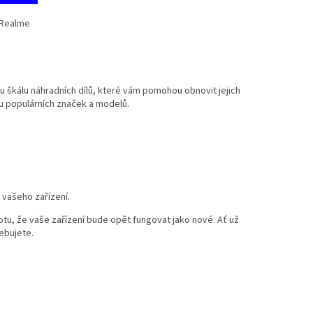
 Realme
kou škálu náhradních dílů, které vám pomohou obnovit jejich
nou populárních značek a modelů.
 vašeho zařízení.
stotu, že vaše zařízení bude opět fungovat jako nové. Ať už
ebujete.