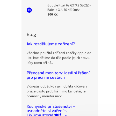
Google Pixel 6a GX7AS GB62Z -
Baterie GLU7G 4410mAh
700 Kč
Blog
Jak rozdělujeme zařízení?
Všechna použitá zařízení značky Apple od
FixTime dělíme do tříd podle jejich stavu.
Díky tomu při ná...
Přenosné monitory: Ideální řešení
pro práci na cestách
V dnešní době, kdy je mobilita klíčová a
práce často probíhá mimo kancelář, je
přenosný monitor napr...
Kuchyňské příslušenství –
usnadněte si vaření s
FixTime.store! 🍽️👨‍🍳