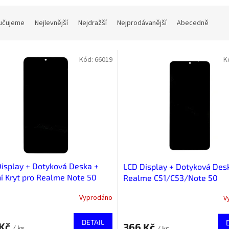
učujeme
Nejlevnější
Nejdražší
Nejprodávanější
Abecedně
Kód:
66019
K
isplay + Dotyková Deska +
LCD Display + Dotyková Des
í Kryt pro Realme Note 50
Realme C51/C53/Note 50
Vyprodáno
V
DETAIL
 Kč
366 Kč
/ ks
/ ks