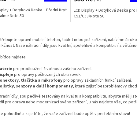
splay + Dotyková Deska + Přední Kryt
LCD Display + Dotyková Deska pro
alme Note 50
C51/C53/Note 50
O
v
třebujete opravit mobilní telefon, tablet nebo jiná zařízení, nabízíme širo
l
nkčnost. Naše náhradní díly jsou kvalitní, spolehlivé a kompatibilní s větši
á
d
abídce najdete:
a
c
aterie
pro prodloužení životnosti vašeho zařízení.
í
ispleje
pro opravy poškozených obrazovek.
p
onektory, tlačítka a mikrofony
pro opravy základních funkcí zařízení.
r
ojistky, senzory a další komponenty
, které zajistí bezproblémový chod
v
k
radní díly jsou pečlivě testovány na kvalitu a kompatibilitu, abyste měli ji
y
díl pro opravu nebo modernizaci svého zařízení, u nás najdete vše, co potř
v
ý
e pohodlně a zajistěte, že vaše zařízení bude opět v perfektním stavu!
p
i
s
u