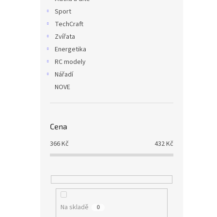
Sport
TechCraft
Zvířata
Energetika
RC modely
Nářadí
NOVE
Cena
366
Kč
432
Kč
Na skladě
0