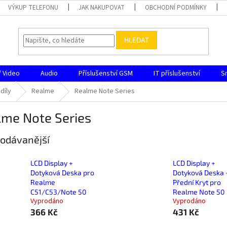
VÝKUP TELEFONU
JAK NAKUPOVAT
OBCHODNÍ PODMÍNKY
HLEDAT
/ Video
Audio
Příslušenství GSM
IT příslušenství
S
díly
Realme
Realme Note Series
lme Note Series
odávanější
LCD Display +
LCD Display +
Dotyková Deska pro
Dotyková Deska 
Realme
Přední Kryt pro
C51/C53/Note 50
Realme Note 50
Vyprodáno
Vyprodáno
366 Kč
431 Kč