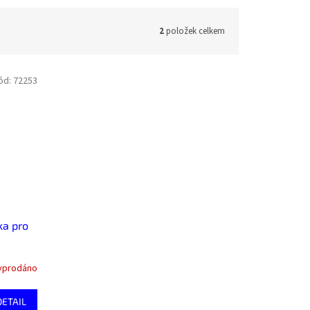
2
položek celkem
ód:
72253
ka pro
yprodáno
DETAIL