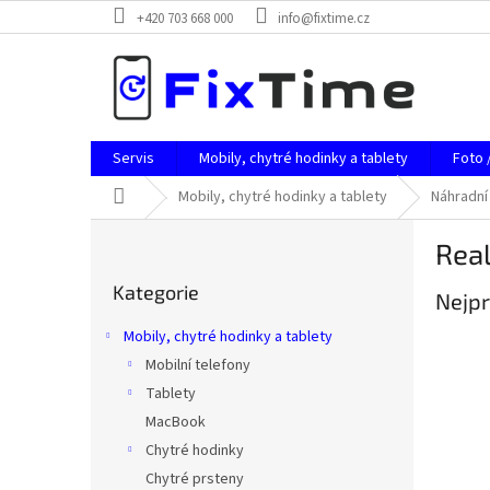
Přejít
+420 703 668 000
info@fixtime.cz
na
obsah
Servis
Mobily, chytré hodinky a tablety
Foto 
Domů
Mobily, chytré hodinky a tablety
Náhradní 
P
Rea
o
Přeskočit
s
Kategorie
kategorie
Nejpr
t
r
Mobily, chytré hodinky a tablety
a
Mobilní telefony
n
Tablety
n
í
MacBook
p
Chytré hodinky
a
Chytré prsteny