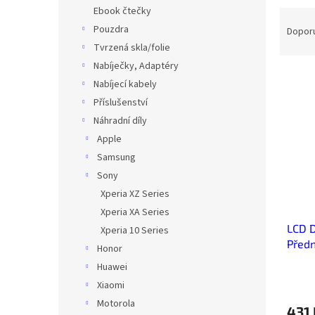
n
Ebook čtečky
Ř
e
a
Pouzdra
Dopor
l
z
Tvrzená skla/folie
e
Nabíječky, Adaptéry
V
n
Nabíjecí kabely
ý
í
Příslušenství
p
p
Náhradní díly
i
r
s
o
Apple
p
d
Samsung
r
u
Sony
o
k
Xperia XZ Series
d
t
Xperia XA Series
u
ů
LCD D
k
Xperia 10 Series
Předn
t
Honor
ů
Huawei
Xiaomi
Motorola
431