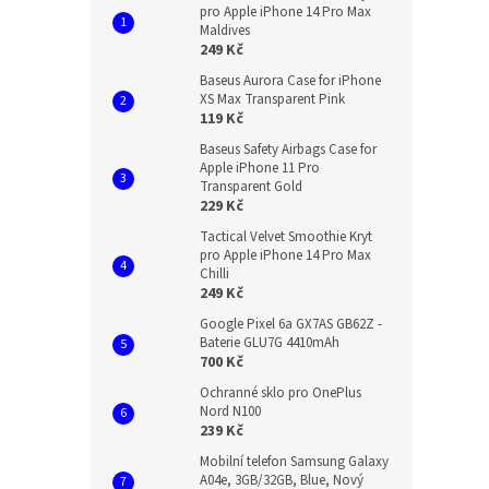
pro Apple iPhone 14 Pro Max
Maldives
249 Kč
Baseus Aurora Case for iPhone
XS Max Transparent Pink
119 Kč
Baseus Safety Airbags Case for
Apple iPhone 11 Pro
Transparent Gold
229 Kč
Tactical Velvet Smoothie Kryt
pro Apple iPhone 14 Pro Max
Chilli
249 Kč
Google Pixel 6a GX7AS GB62Z -
Baterie GLU7G 4410mAh
700 Kč
Ochranné sklo pro OnePlus
Nord N100
239 Kč
Mobilní telefon Samsung Galaxy
A04e, 3GB/32GB, Blue, Nový