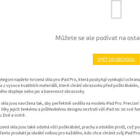
Můžete se ale podívat na osta
ZPĚT DO OBCHODU
ategorii najdete tvrzená skla pro iPad Pro, která poskytují vynikající ochran
 z vysoce kvalitních materiálů, které chrání obrazovku před poškrábáním, p
ého displeje nebo jas a barevnost obrazovky.
skla jsou navržena tak, aby perfektně seděla na modelu iPad Pro. Precizní 
 Díky jejich tenkému a průhlednému designu neztratí váš iPad nic ze své fun
 živé a ostré.
zená skla jsou také odolná vůči poškrábání, prachu a otiskům prstů, což 
 Tento produkt je ideální volbou pro každého, kdo chce chránit svůj iPad Pr