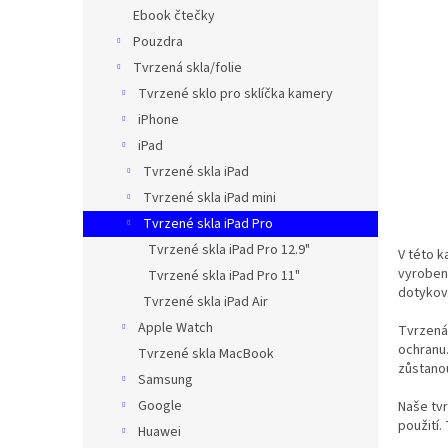
n
Ebook čtečky
e
Pouzdra
l
Tvrzená skla/folie
Tvrzené sklo pro sklíčka kamery
iPhone
iPad
Tvrzené skla iPad
Tvrzené skla iPad mini
Tvrzené skla iPad Pro
Tvrzené skla iPad Pro 12.9"
V této k
vyrobena
Tvrzené skla iPad Pro 11"
dotykov
Tvrzené skla iPad Air
Apple Watch
Tvrzená 
ochranu.
Tvrzené skla MacBook
zůstanou
Samsung
Google
Naše tvr
použití.
Huawei