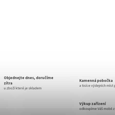
Objednejte dnes, doručíme
Kamenná pobočka
zítra
a tisíce výdejních míst
u zboží které je skladem
Výkup zařízení
odkoupíme Váš mobil za