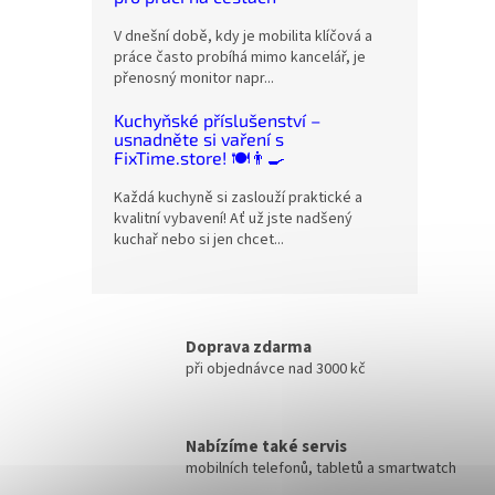
V dnešní době, kdy je mobilita klíčová a
práce často probíhá mimo kancelář, je
přenosný monitor napr...
Kuchyňské příslušenství –
usnadněte si vaření s
FixTime.store! 🍽️👨‍🍳
Každá kuchyně si zaslouží praktické a
kvalitní vybavení! Ať už jste nadšený
kuchař nebo si jen chcet...
Doprava zdarma
při objednávce nad 3000 kč
Nabízíme také servis
mobilních telefonů, tabletů a smartwatch