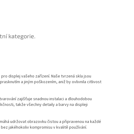
tní kategorie.
u pro displej vašeho zařízení. Naše tvrzená skla jsou
rasknutím a jiným poškozením, aniž by ovlivnila citlivost
tvarování zajišťuje snadnou instalaci a dlouhodobou
kčnosti, takže všechny detaily a barvy na displeji
pomáhá udržovat obrazovku čistou a připravenou na každé
o bez jakéhokoliv kompromisu v kvalitě používání.