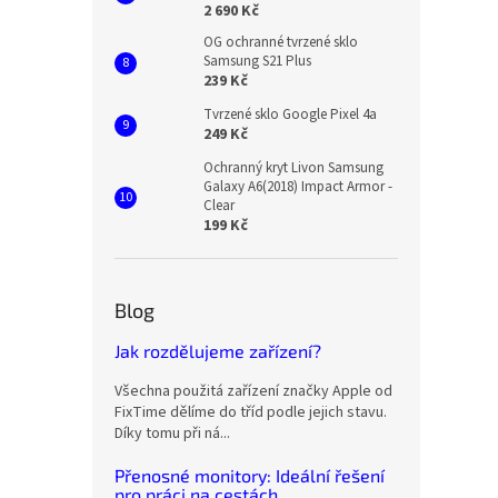
2 690 Kč
OG ochranné tvrzené sklo
Samsung S21 Plus
239 Kč
Tvrzené sklo Google Pixel 4a
249 Kč
Ochranný kryt Livon Samsung
Galaxy A6(2018) Impact Armor -
Clear
199 Kč
Blog
Jak rozdělujeme zařízení?
Všechna použitá zařízení značky Apple od
FixTime dělíme do tříd podle jejich stavu.
Díky tomu při ná...
Přenosné monitory: Ideální řešení
pro práci na cestách