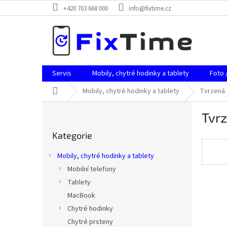
Přejít
+420 703 668 000
info@fixtime.cz
na
obsah
Servis
Mobily, chytré hodinky a tablety
Foto 
Domů
Mobily, chytré hodinky a tablety
Tvrzená 
P
Tvrz
o
Přeskočit
s
Kategorie
kategorie
t
r
Mobily, chytré hodinky a tablety
a
Mobilní telefony
n
Tablety
n
í
MacBook
p
Chytré hodinky
a
Chytré prsteny