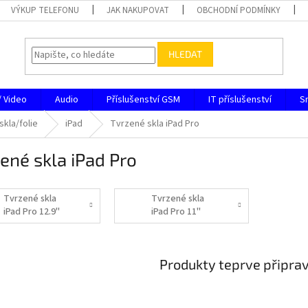
VÝKUP TELEFONU
JAK NAKUPOVAT
OBCHODNÍ PODMÍNKY
HLEDAT
/ Video
Audio
Příslušenství GSM
IT příslušenství
S
skla/folie
iPad
Tvrzené skla iPad Pro
ené skla iPad Pro
Tvrzené skla
Tvrzené skla
iPad Pro 12.9"
iPad Pro 11"
Produkty teprve připra