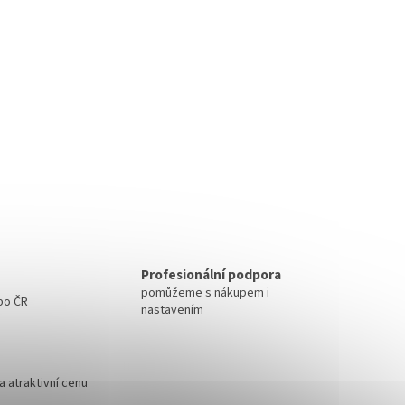
Profesionální podpora
pomůžeme s nákupem i
 po ČR
nastavením
 atraktivní cenu