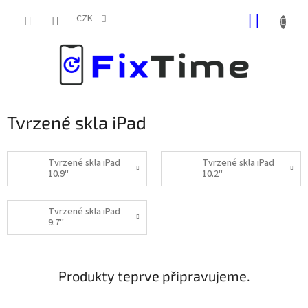
Přejít
NÁKUP
na
CZK
obsah
KOŠÍK
Tvrzené skla iPad
Tvrzené skla iPad
Tvrzené skla iPad
10.9"
10.2"
Tvrzené skla iPad
9.7"
Produkty teprve připravujeme.