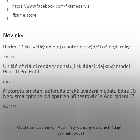
https://www.facebook.com/fixtimeservis
fixtime.store
Novinky
Redmi 17 5G: velký displej a baterie s výdrží až čtyři roky
7.8.2026
Uniklé oficiální rendery odhalují skládací vlajkový model
Pixel 11 Pro Fold
6.8.2026
Motorola omylem potvrdila brzké uvedení modelu Edge 70
Neo: smartphone byl spatřen při testování s Androidem 17
5.8.2026
Obchodní podmínky
Podmínky ochrany osobních údajů
Jak nakupovat