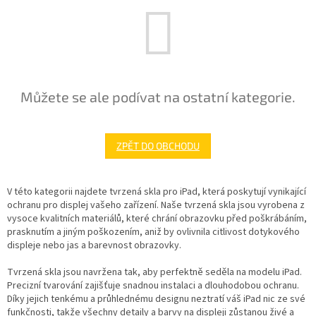
Můžete se ale podívat na ostatní kategorie.
ZPĚT DO OBCHODU
V této kategorii najdete tvrzená skla pro iPad, která poskytují vynikající
ochranu pro displej vašeho zařízení. Naše tvrzená skla jsou vyrobena z
vysoce kvalitních materiálů, které chrání obrazovku před poškrábáním,
prasknutím a jiným poškozením, aniž by ovlivnila citlivost dotykového
displeje nebo jas a barevnost obrazovky.
Tvrzená skla jsou navržena tak, aby perfektně seděla na modelu iPad.
Precizní tvarování zajišťuje snadnou instalaci a dlouhodobou ochranu.
Díky jejich tenkému a průhlednému designu neztratí váš iPad nic ze své
funkčnosti, takže všechny detaily a barvy na displeji zůstanou živé a