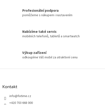
Profesionální podpora
pomůžeme s nákupem i nastavením
Nabízíme také servis
mobilních telefonů, tabletů a smartwatch
Výkup zařízení
odkoupíme Váš mobil za atraktivní cenu
Z
á
p
a
Kontakt
t
info
@
fixtime.cz
í
+420 703 668 000