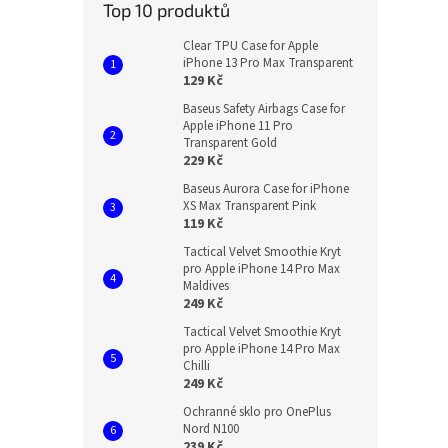
Top 10 produktů
Clear TPU Case for Apple
iPhone 13 Pro Max Transparent
129 Kč
Baseus Safety Airbags Case for
Apple iPhone 11 Pro
Transparent Gold
229 Kč
Baseus Aurora Case for iPhone
XS Max Transparent Pink
119 Kč
Tactical Velvet Smoothie Kryt
pro Apple iPhone 14 Pro Max
Maldives
249 Kč
Tactical Velvet Smoothie Kryt
pro Apple iPhone 14 Pro Max
Chilli
249 Kč
Ochranné sklo pro OnePlus
Nord N100
239 Kč