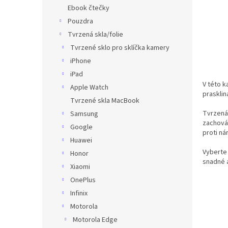
n
Ebook čtečky
e
Pouzdra
l
Tvrzená skla/folie
Tvrzené sklo pro sklíčka kamery
iPhone
iPad
V této k
Apple Watch
prasklin
Tvrzené skla MacBook
Tvrzená 
Samsung
zachován
Google
proti ná
Huawei
Vyberte 
Honor
snadné a
Xiaomi
OnePlus
Infinix
Motorola
Motorola Edge