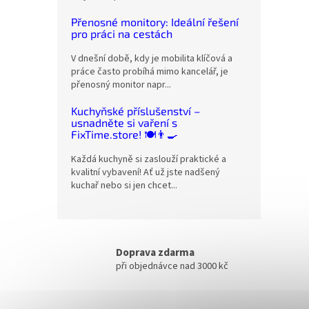
Přenosné monitory: Ideální řešení
pro práci na cestách
V dnešní době, kdy je mobilita klíčová a
práce často probíhá mimo kancelář, je
přenosný monitor napr...
Kuchyňské příslušenství –
usnadněte si vaření s
FixTime.store! 🍽️👨‍🍳
Každá kuchyně si zaslouží praktické a
kvalitní vybavení! Ať už jste nadšený
kuchař nebo si jen chcet...
Doprava zdarma
při objednávce nad 3000 kč