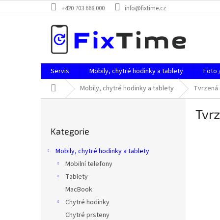
Přejít
+420 703 668 000
info@fixtime.cz
na
obsah
Servis
Mobily, chytré hodinky a tablety
Foto 
Domů
Mobily, chytré hodinky a tablety
Tvrzená 
P
Tvr
o
Přeskočit
s
Kategorie
kategorie
t
r
Mobily, chytré hodinky a tablety
a
Mobilní telefony
n
Tablety
n
í
MacBook
p
Chytré hodinky
a
Chytré prsteny