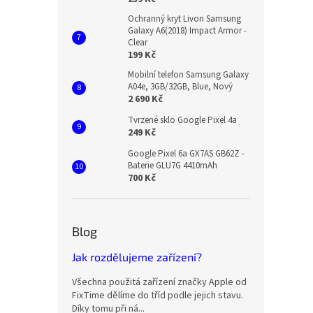
Ochranný kryt Livon Samsung
Galaxy A6(2018) Impact Armor -
Clear
199 Kč
Mobilní telefon Samsung Galaxy
A04e, 3GB/32GB, Blue, Nový
2 690 Kč
Tvrzené sklo Google Pixel 4a
249 Kč
Google Pixel 6a GX7AS GB62Z -
Baterie GLU7G 4410mAh
700 Kč
Blog
Jak rozdělujeme zařízení?
Všechna použitá zařízení značky Apple od
FixTime dělíme do tříd podle jejich stavu.
Díky tomu při ná...