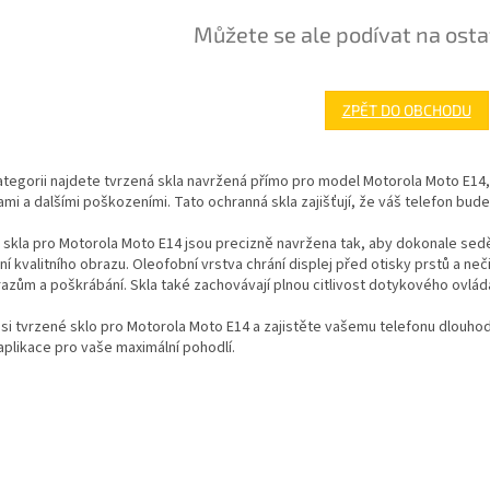
Můžete se ale podívat na osta
ZPĚT DO OBCHODU
ategorii najdete tvrzená skla navržená přímo pro model Motorola Moto E14,
ami a dalšími poškozeními. Tato ochranná skla zajišťují, že váš telefon bud
skla pro Motorola Moto E14 jsou precizně navržena tak, aby dokonale seděl
í kvalitního obrazu. Oleofobní vrstva chrání displej před otisky prstů a neč
razům a poškrábání. Skla také zachovávají plnou citlivost dotykového ovládá
si tvrzené sklo pro Motorola Moto E14 a zajistěte vašemu telefonu dlouhod
plikace pro vaše maximální pohodlí.