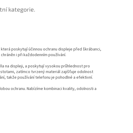
tní kategorie.
 která poskytují účinnou ochranu displeje před škrábanci,
e chráněn i při každodenním používání.
a na displeji, a poskytují vysokou průhlednost pro
istotami, zatímco tvrzený materiál zajišťuje odolnost
ní, takže používání telefonu je pohodlné a efektivní.
obou ochranu. Nabízíme kombinaci kvality, odolnosti a