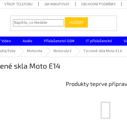
VÝKUP TELEFONU
JAK NAKUPOVAT
OBCHODNÍ PODMÍNKY
HLEDAT
/ Video
Audio
Příslušenství GSM
IT příslušenství
S
skla/folie
Motorola
Motorola E
Tvrzené skla Moto E14
zené skla Moto E14
Produkty teprve připra