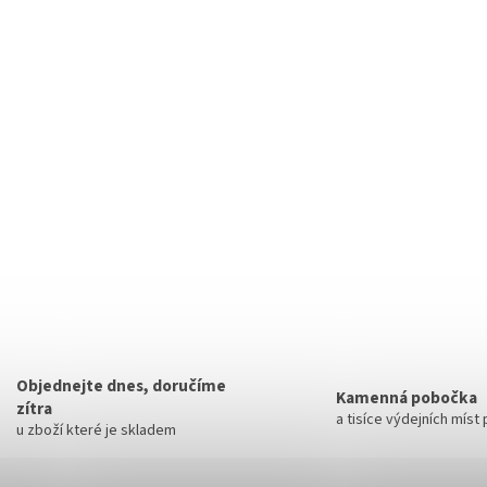
Objednejte dnes, doručíme
Kamenná pobočka
zítra
a tisíce výdejních míst
u zboží které je skladem