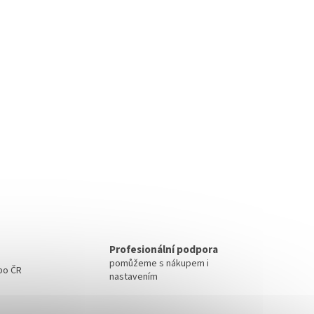
Profesionální podpora
pomůžeme s nákupem i
 po ČR
nastavením